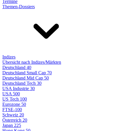
Termine
Themen-Dossiers
Indizes
Übersicht nach Indizes/Märkten
Deutschland 40
Deutschland Small Cap 70
Deutschland Mid Cap 50
Deutschland Tech 30
USA Industrie 30
USA 500
US Tech 100
Eurozone 50
FTSE-100
Schweiz 20
Österreich 20
Japan 225
Hong Kong 50