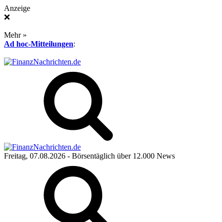
Anzeige
❌
Mehr »
Ad hoc-Mitteilungen
:
Freitag, 07.08.2026
- Börsentäglich über 12.000 News