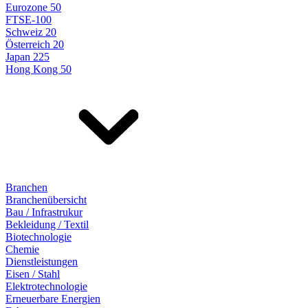
Eurozone 50
FTSE-100
Schweiz 20
Österreich 20
Japan 225
Hong Kong 50
Branchen
Branchenübersicht
Bau / Infrastrukur
Bekleidung / Textil
Biotechnologie
Chemie
Dienstleistungen
Eisen / Stahl
Elektrotechnologie
Erneuerbare Energien