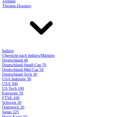
Termine
Themen-Dossiers
Indizes
Übersicht nach Indizes/Märkten
Deutschland 40
Deutschland Small Cap 70
Deutschland Mid Cap 50
Deutschland Tech 30
USA Industrie 30
USA 500
US Tech 100
Eurozone 50
FTSE-100
Schweiz 20
Österreich 20
Japan 225
Hong Kong 50