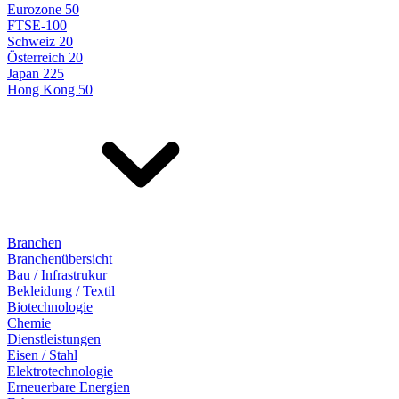
Eurozone 50
FTSE-100
Schweiz 20
Österreich 20
Japan 225
Hong Kong 50
Branchen
Branchenübersicht
Bau / Infrastrukur
Bekleidung / Textil
Biotechnologie
Chemie
Dienstleistungen
Eisen / Stahl
Elektrotechnologie
Erneuerbare Energien