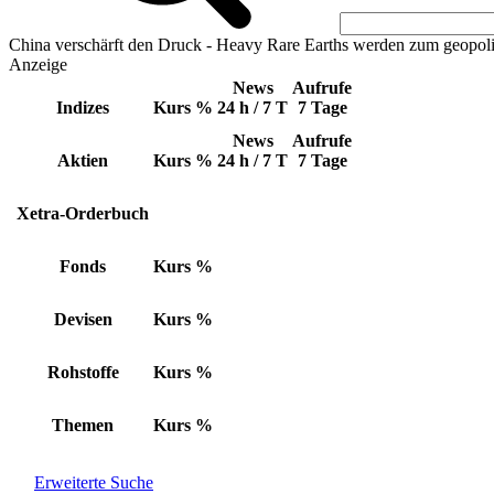
China verschärft den Druck - Heavy Rare Earths werden zum geopoli
Anzeige
News
Aufrufe
Indizes
Kurs
%
24 h / 7 T
7 Tage
News
Aufrufe
Aktien
Kurs
%
24 h / 7 T
7 Tage
Xetra-Orderbuch
Fonds
Kurs
%
Devisen
Kurs
%
Rohstoffe
Kurs
%
Themen
Kurs
%
Erweiterte Suche