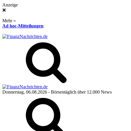
Anzeige
❌
Mehr »
Ad hoc-Mitteilungen
:
Donnerstag, 06.08.2026
- Börsentäglich über 12.000 News