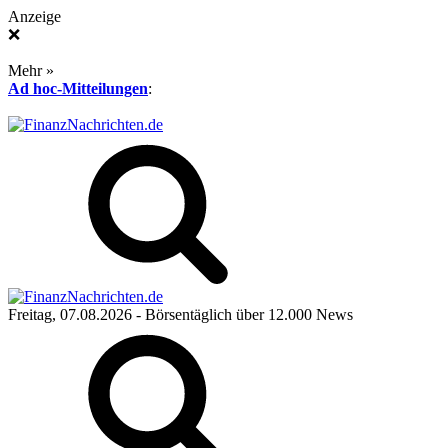
Anzeige
❌
Mehr »
Ad hoc-Mitteilungen
:
Freitag, 07.08.2026
- Börsentäglich über 12.000 News