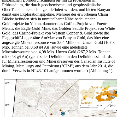
historischen Bohrdurchschlägen bis hin zu Prospekten im
Frühstadium, die durch geochemische und geophysikalische
Oberflächenuntersuchungen definiert wurden, und bieten Banyan
damit eine Explorationspipeline. Mehrere der erworbenen Claim-
Blöcke befinden sich in unmittelbarer Nähe bedeutender
Goldprojekte im Yukon, darunter das Coffee-Projekt von Fuerte
Metals, die Eagle-Gold-Mine, das Golden-Saddle-Projekt von White
Gold, das Casino-Projekt von Western Copper & Gold sowie die
Flaggschiff-Lagerstätte AurMac von Banyan Gold, das über eine
angezeigte Mineralressource von 3,64 Millionen Unzen Gold (167,3
Mio. Tonnen bei 0,68 g/t Au) sowie eine abgeleitete
Mineralressource von 4,98 Mio. Unzen Gold (267,2 Mio. Tonnen
mit 0,58 g/t Au) (gemäß der Definition in den Definitionsstandards
für Mineralressourcen und Mineralreserven des Canadian Institute of
Mining, Metallurgy and Petroleum ("CIM") aus dem Jahr 2014, die
durch Verweis in NI 43-101 aufgenommen wurden) (Abbildung 1).