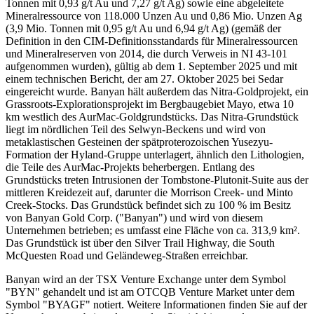
Tonnen mit 0,93 g/t Au und 7,27 g/t Ag) sowie eine abgeleitete
Mineralressource von 118.000 Unzen Au und 0,86 Mio. Unzen Ag
(3,9 Mio. Tonnen mit 0,95 g/t Au und 6,94 g/t Ag) (gemäß der
Definition in den CIM-Definitionsstandards für Mineralressourcen
und Mineralreserven von 2014, die durch Verweis in NI 43-101
aufgenommen wurden), gültig ab dem 1. September 2025 und mit
einem technischen Bericht, der am 27. Oktober 2025 bei Sedar
eingereicht wurde. Banyan hält außerdem das Nitra-Goldprojekt, ein
Grassroots-Explorationsprojekt im Bergbaugebiet Mayo, etwa 10
km westlich des AurMac-Goldgrundstücks. Das Nitra-Grundstück
liegt im nördlichen Teil des Selwyn-Beckens und wird von
metaklastischen Gesteinen der spätproterozoischen Yusezyu-
Formation der Hyland-Gruppe unterlagert, ähnlich den Lithologien,
die Teile des AurMac-Projekts beherbergen. Entlang des
Grundstücks treten Intrusionen der Tombstone-Plutonit-Suite aus der
mittleren Kreidezeit auf, darunter die Morrison Creek- und Minto
Creek-Stocks. Das Grundstück befindet sich zu 100 % im Besitz
von Banyan Gold Corp. ("Banyan") und wird von diesem
Unternehmen betrieben; es umfasst eine Fläche von ca. 313,9 km².
Das Grundstück ist über den Silver Trail Highway, die South
McQuesten Road und Geländeweg-Straßen erreichbar.
Banyan wird an der TSX Venture Exchange unter dem Symbol
"BYN" gehandelt und ist am OTCQB Venture Market unter dem
Symbol "BYAGF" notiert. Weitere Informationen finden Sie auf der