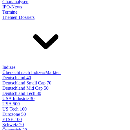
Chartanalysen
IPO-News
Termine
Themen-Dossiers
Indizes
Übersicht nach Indizes/Märkten
Deutschland 40
Deutschland Small Cap 70
Deutschland Mid Cap 50
Deutschland Tech 30
USA Industrie 30
USA 500
US Tech 100
Eurozone 50
FTSE-100
Schweiz 20
Österreich 20