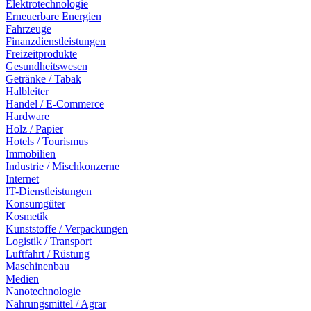
Elektrotechnologie
Erneuerbare Energien
Fahrzeuge
Finanzdienstleistungen
Freizeitprodukte
Gesundheitswesen
Getränke / Tabak
Halbleiter
Handel / E-Commerce
Hardware
Holz / Papier
Hotels / Tourismus
Immobilien
Industrie / Mischkonzerne
Internet
IT-Dienstleistungen
Konsumgüter
Kosmetik
Kunststoffe / Verpackungen
Logistik / Transport
Luftfahrt / Rüstung
Maschinenbau
Medien
Nanotechnologie
Nahrungsmittel / Agrar