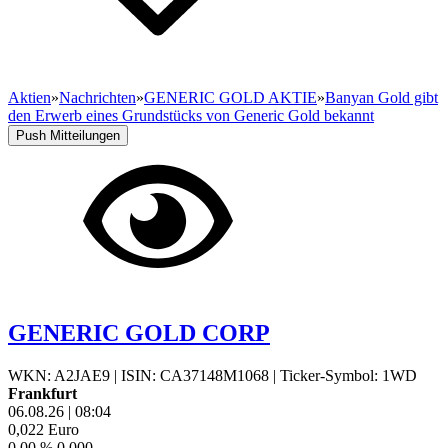
Aktien
»
Nachrichten
»
GENERIC GOLD AKTIE
»
Banyan Gold gibt
den Erwerb eines Grundstücks von Generic Gold bekannt
Push Mitteilungen
GENERIC GOLD CORP
WKN: A2JAE9
|
ISIN: CA37148M1068
|
Ticker-Symbol: 1WD
Frankfurt
06.08.26
|
08:04
0,022
Euro
0,00 %
0,000