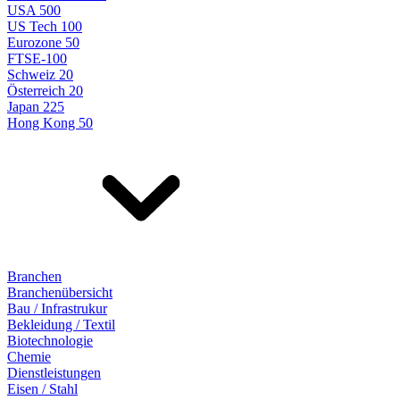
USA 500
US Tech 100
Eurozone 50
FTSE-100
Schweiz 20
Österreich 20
Japan 225
Hong Kong 50
Branchen
Branchenübersicht
Bau / Infrastrukur
Bekleidung / Textil
Biotechnologie
Chemie
Dienstleistungen
Eisen / Stahl