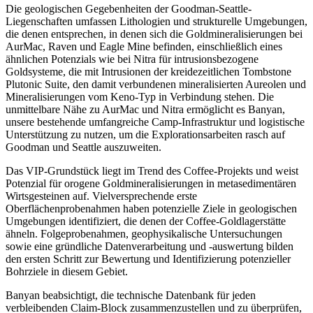
Die geologischen Gegebenheiten der Goodman-Seattle-
Liegenschaften umfassen Lithologien und strukturelle Umgebungen,
die denen entsprechen, in denen sich die Goldmineralisierungen bei
AurMac, Raven und Eagle Mine befinden, einschließlich eines
ähnlichen Potenzials wie bei Nitra für intrusionsbezogene
Goldsysteme, die mit Intrusionen der kreidezeitlichen Tombstone
Plutonic Suite, den damit verbundenen mineralisierten Aureolen und
Mineralisierungen vom Keno-Typ in Verbindung stehen. Die
unmittelbare Nähe zu AurMac und Nitra ermöglicht es Banyan,
unsere bestehende umfangreiche Camp-Infrastruktur und logistische
Unterstützung zu nutzen, um die Explorationsarbeiten rasch auf
Goodman und Seattle auszuweiten.
Das VIP-Grundstück liegt im Trend des Coffee-Projekts und weist
Potenzial für orogene Goldmineralisierungen in metasedimentären
Wirtsgesteinen auf. Vielversprechende erste
Oberflächenprobenahmen haben potenzielle Ziele in geologischen
Umgebungen identifiziert, die denen der Coffee-Goldlagerstätte
ähneln. Folgeprobenahmen, geophysikalische Untersuchungen
sowie eine gründliche Datenverarbeitung und -auswertung bilden
den ersten Schritt zur Bewertung und Identifizierung potenzieller
Bohrziele in diesem Gebiet.
Banyan beabsichtigt, die technische Datenbank für jeden
verbleibenden Claim-Block zusammenzustellen und zu überprüfen,