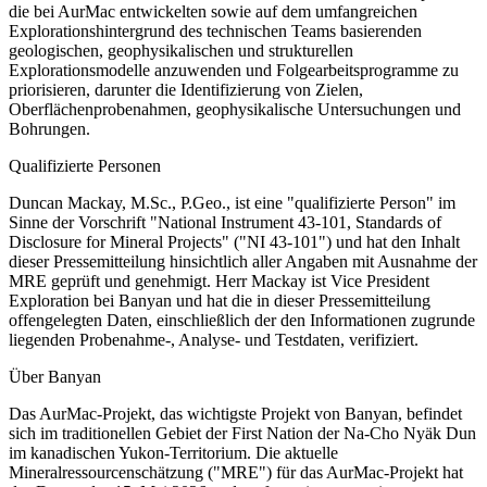
die bei AurMac entwickelten sowie auf dem umfangreichen
Explorationshintergrund des technischen Teams basierenden
geologischen, geophysikalischen und strukturellen
Explorationsmodelle anzuwenden und Folgearbeitsprogramme zu
priorisieren, darunter die Identifizierung von Zielen,
Oberflächenprobenahmen, geophysikalische Untersuchungen und
Bohrungen.
Qualifizierte Personen
Duncan Mackay, M.Sc., P.Geo., ist eine "qualifizierte Person" im
Sinne der Vorschrift "National Instrument 43-101, Standards of
Disclosure for Mineral Projects" ("NI 43-101") und hat den Inhalt
dieser Pressemitteilung hinsichtlich aller Angaben mit Ausnahme der
MRE geprüft und genehmigt. Herr Mackay ist Vice President
Exploration bei Banyan und hat die in dieser Pressemitteilung
offengelegten Daten, einschließlich der den Informationen zugrunde
liegenden Probenahme-, Analyse- und Testdaten, verifiziert.
Über Banyan
Das AurMac-Projekt, das wichtigste Projekt von Banyan, befindet
sich im traditionellen Gebiet der First Nation der Na-Cho Nyäk Dun
im kanadischen Yukon-Territorium. Die aktuelle
Mineralressourcenschätzung ("MRE") für das AurMac-Projekt hat