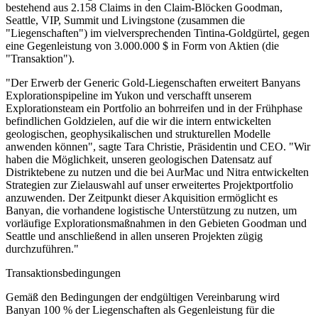
bestehend aus 2.158 Claims in den Claim-Blöcken Goodman,
Seattle, VIP, Summit und Livingstone (zusammen die
"Liegenschaften") im vielversprechenden Tintina-Goldgürtel, gegen
eine Gegenleistung von 3.000.000 $ in Form von Aktien (die
"Transaktion").
"Der Erwerb der Generic Gold-Liegenschaften erweitert Banyans
Explorationspipeline im Yukon und verschafft unserem
Explorationsteam ein Portfolio an bohrreifen und in der Frühphase
befindlichen Goldzielen, auf die wir die intern entwickelten
geologischen, geophysikalischen und strukturellen Modelle
anwenden können", sagte Tara Christie, Präsidentin und CEO. "Wir
haben die Möglichkeit, unseren geologischen Datensatz auf
Distriktebene zu nutzen und die bei AurMac und Nitra entwickelten
Strategien zur Zielauswahl auf unser erweitertes Projektportfolio
anzuwenden. Der Zeitpunkt dieser Akquisition ermöglicht es
Banyan, die vorhandene logistische Unterstützung zu nutzen, um
vorläufige Explorationsmaßnahmen in den Gebieten Goodman und
Seattle und anschließend in allen unseren Projekten zügig
durchzuführen."
Transaktionsbedingungen
Gemäß den Bedingungen der endgültigen Vereinbarung wird
Banyan 100 % der Liegenschaften als Gegenleistung für die