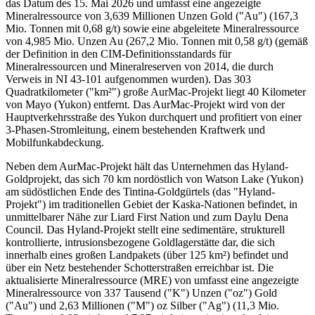
das Datum des 15. Mai 2026 und umfasst eine angezeigte
Mineralressource von 3,639 Millionen Unzen Gold ("Au") (167,3
Mio. Tonnen mit 0,68 g/t) sowie eine abgeleitete Mineralressource
von 4,985 Mio. Unzen Au (267,2 Mio. Tonnen mit 0,58 g/t) (gemäß
der Definition in den CIM-Definitionsstandards für
Mineralressourcen und Mineralreserven von 2014, die durch
Verweis in NI 43-101 aufgenommen wurden). Das 303
Quadratkilometer ("km²") große AurMac-Projekt liegt 40 Kilometer
von Mayo (Yukon) entfernt. Das AurMac-Projekt wird von der
Hauptverkehrsstraße des Yukon durchquert und profitiert von einer
3-Phasen-Stromleitung, einem bestehenden Kraftwerk und
Mobilfunkabdeckung.
Neben dem AurMac-Projekt hält das Unternehmen das Hyland-
Goldprojekt, das sich 70 km nordöstlich von Watson Lake (Yukon)
am südöstlichen Ende des Tintina-Goldgürtels (das "Hyland-
Projekt") im traditionellen Gebiet der Kaska-Nationen befindet, in
unmittelbarer Nähe zur Liard First Nation und zum Daylu Dena
Council. Das Hyland-Projekt stellt eine sedimentäre, strukturell
kontrollierte, intrusionsbezogene Goldlagerstätte dar, die sich
innerhalb eines großen Landpakets (über 125 km²) befindet und
über ein Netz bestehender Schotterstraßen erreichbar ist. Die
aktualisierte Mineralressource (MRE) von umfasst eine angezeigte
Mineralressource von 337 Tausend ("K") Unzen ("oz") Gold
("Au") und 2,63 Millionen ("M") oz Silber ("Ag") (11,3 Mio.