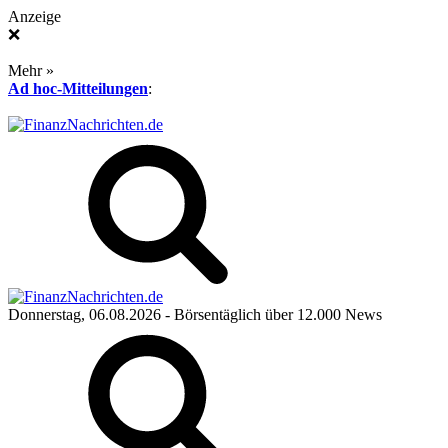
Anzeige
❌
Mehr »
Ad hoc-Mitteilungen
:
Donnerstag, 06.08.2026
- Börsentäglich über 12.000 News