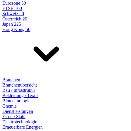
Eurozone 50
FTSE-100
Schweiz 20
Österreich 20
Japan 225
Hong Kong 50
Branchen
Branchenübersicht
Bau / Infrastrukur
Bekleidung / Textil
Biotechnologie
Chemie
Dienstleistungen
Eisen / Stahl
Elektrotechnologie
Erneuerbare Energien