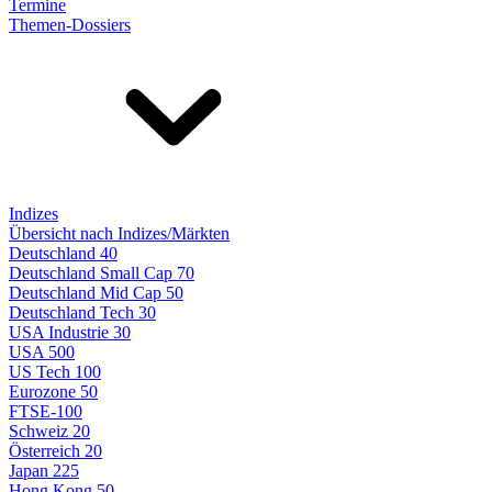
Termine
Themen-Dossiers
Indizes
Übersicht nach Indizes/Märkten
Deutschland 40
Deutschland Small Cap 70
Deutschland Mid Cap 50
Deutschland Tech 30
USA Industrie 30
USA 500
US Tech 100
Eurozone 50
FTSE-100
Schweiz 20
Österreich 20
Japan 225
Hong Kong 50