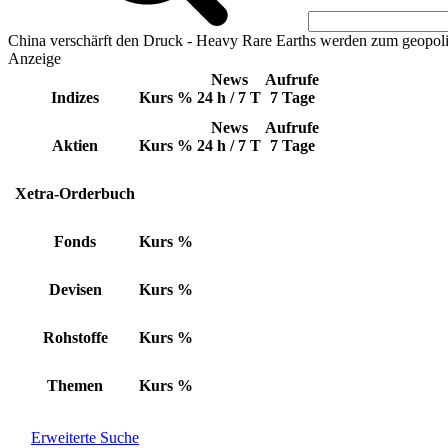
China verschärft den Druck - Heavy Rare Earths werden zum geopoli
Anzeige
News
Aufrufe
Indizes
Kurs
%
24 h / 7 T
7 Tage
News
Aufrufe
Aktien
Kurs
%
24 h / 7 T
7 Tage
Xetra-Orderbuch
Fonds
Kurs
%
Devisen
Kurs
%
Rohstoffe
Kurs
%
Themen
Kurs
%
Erweiterte Suche