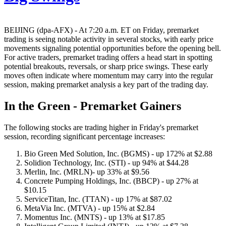
BEIJING (dpa-AFX) - At 7:20 a.m. ET on Friday, premarket
trading is seeing notable activity in several stocks, with early price
movements signaling potential opportunities before the opening bell.
For active traders, premarket trading offers a head start in spotting
potential breakouts, reversals, or sharp price swings. These early
moves often indicate where momentum may carry into the regular
session, making premarket analysis a key part of the trading day.
In the Green - Premarket Gainers
The following stocks are trading higher in Friday's premarket
session, recording significant percentage increases:
Bio Green Med Solution, Inc. (BGMS) - up 172% at $2.88
Solidion Technology, Inc. (STI) - up 94% at $44.28
Merlin, Inc. (MRLN)- up 33% at $9.56
Concrete Pumping Holdings, Inc. (BBCP) - up 27% at
$10.15
ServiceTitan, Inc. (TTAN) - up 17% at $87.02
MetaVia Inc. (MTVA) - up 15% at $2.84
Momentus Inc. (MNTS) - up 13% at $17.85