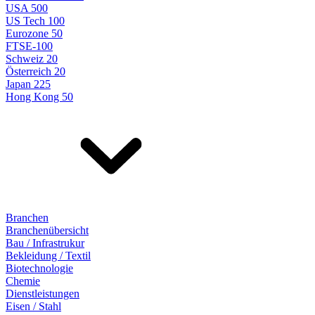
USA 500
US Tech 100
Eurozone 50
FTSE-100
Schweiz 20
Österreich 20
Japan 225
Hong Kong 50
Branchen
Branchenübersicht
Bau / Infrastrukur
Bekleidung / Textil
Biotechnologie
Chemie
Dienstleistungen
Eisen / Stahl