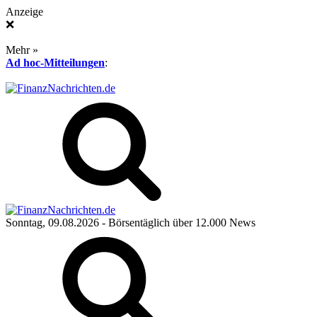
Anzeige
❌
Mehr »
Ad hoc-Mitteilungen
:
Sonntag, 09.08.2026
- Börsentäglich über 12.000 News