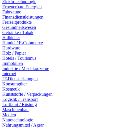
Elektrotechnologie
Erneuerbare Energien
Fahrzeuge
Finanzdienstleistungen
Freizeitprodukte
Gesundheitswesen
Getränke / Tabak
Halbleiter
Handel / E-Commerce
Hardware
Holz / Papier
Hotels / Tourismus
Immobilien
Industrie / Mischkonzerne
Internet
IT-Dienstleistungen
Konsumgüter
Kosmetik
Kunststoffe / Verpackungen
Logistik / Transport
Luftfahrt / Rüstung
Maschinenbau
Medien
Nanotechnologie
Nahrungsmittel / Agrar