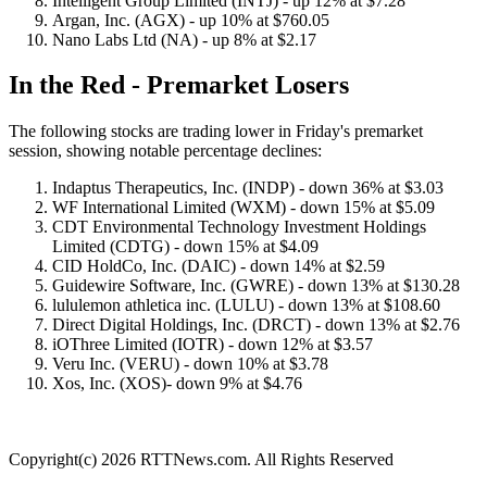
Intelligent Group Limited (INTJ) - up 12% at $7.28
Argan, Inc. (AGX) - up 10% at $760.05
Nano Labs Ltd (NA) - up 8% at $2.17
In the Red - Premarket Losers
The following stocks are trading lower in Friday's premarket
session, showing notable percentage declines:
Indaptus Therapeutics, Inc. (INDP) - down 36% at $3.03
WF International Limited (WXM) - down 15% at $5.09
CDT Environmental Technology Investment Holdings
Limited (CDTG) - down 15% at $4.09
CID HoldCo, Inc. (DAIC) - down 14% at $2.59
Guidewire Software, Inc. (GWRE) - down 13% at $130.28
lululemon athletica inc. (LULU) - down 13% at $108.60
Direct Digital Holdings, Inc. (DRCT) - down 13% at $2.76
iOThree Limited (IOTR) - down 12% at $3.57
Veru Inc. (VERU) - down 10% at $3.78
Xos, Inc. (XOS)- down 9% at $4.76
Copyright(c) 2026 RTTNews.com. All Rights Reserved