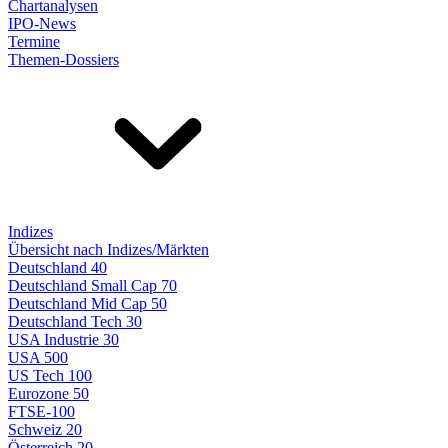
Chartanalysen
IPO-News
Termine
Themen-Dossiers
Indizes
Übersicht nach Indizes/Märkten
Deutschland 40
Deutschland Small Cap 70
Deutschland Mid Cap 50
Deutschland Tech 30
USA Industrie 30
USA 500
US Tech 100
Eurozone 50
FTSE-100
Schweiz 20
Österreich 20