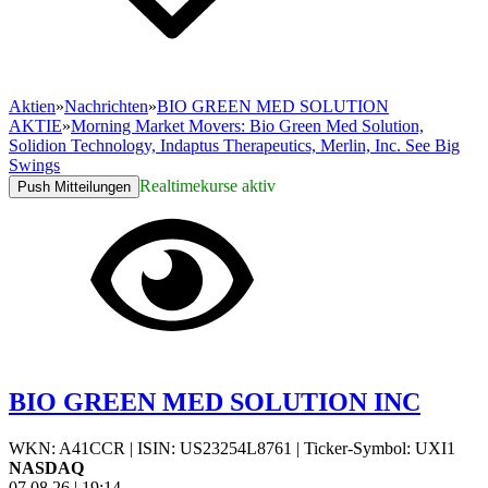
Aktien
»
Nachrichten
»
BIO GREEN MED SOLUTION
AKTIE
»
Morning Market Movers: Bio Green Med Solution,
Solidion Technology, Indaptus Therapeutics, Merlin, Inc. See Big
Swings
Realtimekurse aktiv
Push Mitteilungen
BIO GREEN MED SOLUTION INC
WKN: A41CCR
|
ISIN: US23254L8761
|
Ticker-Symbol: UXI1
NASDAQ
07.08.26
|
19:14