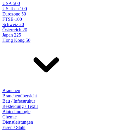
USA 500
US Tech 100
Eurozone 50
FTSE-100
Schweiz 20
Österreich 20
Japan 225
Hong Kong 50
Branchen
Branchenübersicht
Bau / Infrastrukur
Bekleidung / Textil
Biotechnologie
Chemie
Dienstleistungen
Eisen / Stahl