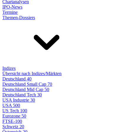
Chartanalysen
IPO-News
Termine
Themen-Dossiers
Indizes
Übersicht nach Indizes/Märkten
Deutschland 40
Deutschland Small Cap 70
Deutschland Mid Cap 50
Deutschland Tech 30
USA Industrie 30
USA 500
US Tech 100
Eurozone 50
FTSE-100
Schweiz 20
Österreich 20