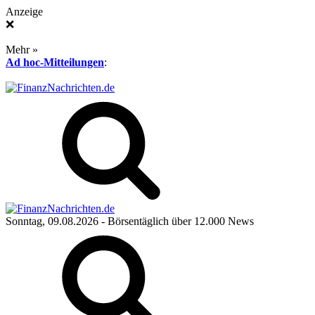
Anzeige
❌
Mehr »
Ad hoc-Mitteilungen
:
Sonntag, 09.08.2026
- Börsentäglich über 12.000 News