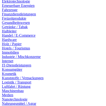
Elektrotechnologie
Erneuerbare Energien
Fahrzeuge
Finanzdienstleistungen
Freizeitprodukte
Gesundheitswesen
Getränke / Tabak
Halbleiter
Handel / E-Commerce
Hardware
Holz / Papier
Hotels / Tourismus
Immobilien
Industrie / Mischkonzerne
Internet
IT-Dienstleistungen
Konsumgüter
Kosmetik
Kunststoffe / Verpackungen
Logistik / Transport
Luftfahrt / Rüstung
Maschinenbau
Medien
Nanotechnologie
Nahrungsmittel / Agrar