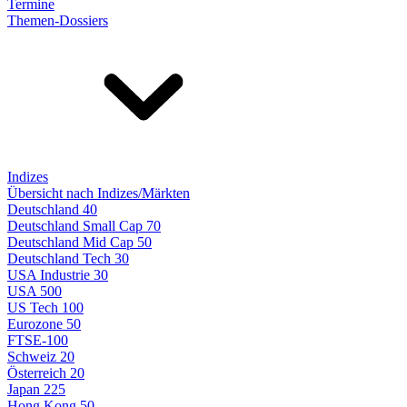
Termine
Themen-Dossiers
Indizes
Übersicht nach Indizes/Märkten
Deutschland 40
Deutschland Small Cap 70
Deutschland Mid Cap 50
Deutschland Tech 30
USA Industrie 30
USA 500
US Tech 100
Eurozone 50
FTSE-100
Schweiz 20
Österreich 20
Japan 225
Hong Kong 50