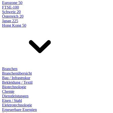
Eurozone 50
FTSE-100
Schweiz 20
Österreich 20
Japan 225
Hong Kong 50
Branchen
Branchenübersicht
Bau / Infrastrukur
Bekleidung / Textil
Biotechnologie
Chemie
Dienstleistungen
Eisen / Stahl
Elektrotechnologie
Erneuerbare Energien