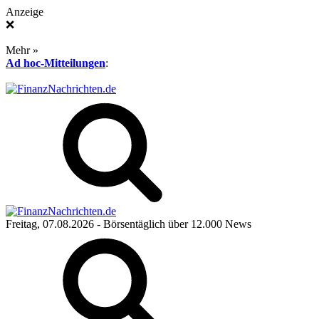
Anzeige
❌
Mehr »
Ad hoc-Mitteilungen
:
Freitag, 07.08.2026
- Börsentäglich über 12.000 News