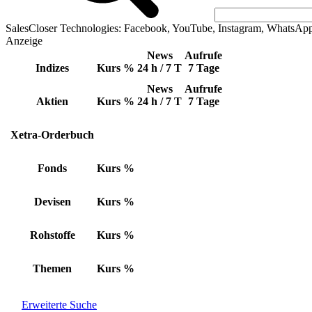
SalesCloser Technologies: Facebook, YouTube, Instagram, WhatsAp
Anzeige
News
Aufrufe
Indizes
Kurs
%
24 h / 7 T
7 Tage
News
Aufrufe
Aktien
Kurs
%
24 h / 7 T
7 Tage
Xetra-Orderbuch
Fonds
Kurs
%
Devisen
Kurs
%
Rohstoffe
Kurs
%
Themen
Kurs
%
Erweiterte Suche