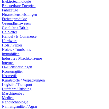
Elektrotechnologie
Erneuerbare Energien
Fahrzeuge
Finanzdienstleistungen
Freizeitprodukte
Gesundheitswesen
Getränke / Tabak
Halbleiter
Handel / E-Commerce
Hardware
Holz / Papier
Hotels / Tourismus
Immobilien
Industrie / Mischkonzerne
Internet
IT-Dienstleistungen
Konsumgüter
Kosmetik
Kunststoffe / Verpackungen
Logistik / Transport
Luftfahrt / Rüstung
Maschinenbau
Medien
Nanotechnologie
Nahrungsmittel / Agrar