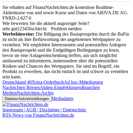
Sie erhalten auf FinanzNachrichten.de kostenlose Realtime-
Aktienkurse von
und
sowie Kurse und Daten von
ARIVA.DE AG
.
FNRD-2.627.0
Wie bewerten Sie die aktuell angezeigte Seite?
sehr gut
1
2
3
4
5
6
schlecht
Problem melden
Werbehinweise:
Die Billigung des Basisprospekts durch die BaFin
ist nicht als ihre Befürwortung der angebotenen Wertpapiere zu
verstehen. Wir empfehlen Interessenten und potenziellen Anlegern
den Basisprospekt und die Endgültigen Bedingungen zu lesen,
bevor sie eine Anlageentscheidung treffen, um sich möglichst
umfassend zu informieren, insbesondere über die potenziellen
Risiken und Chancen des Wertpapiers. Sie sind im Begriff, ein
Produkt zu erwerben, das nicht einfach ist und schwer zu verstehen
sein kann.
Deutschland 40
Xetra-Orderbuch
Ad hoc-Mitteilungen
Nachrichten Börsen
Aktien-Empfehlungen
Branchen
Medien
Nachrichten-Archiv
Mediadaten
Datenschutzeinstellungen
Impressum | AGB | Disclaimer | Datenschutz
RSS-News von FinanzNachrichten.de