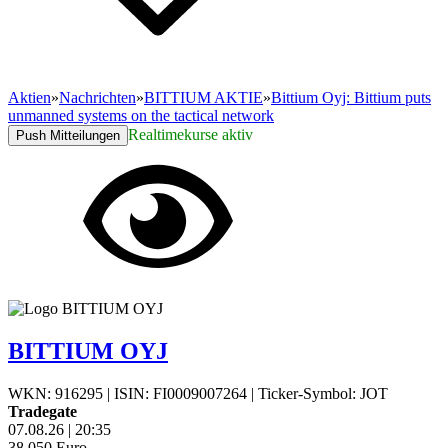
Aktien
»
Nachrichten
»
BITTIUM AKTIE
»
Bittium Oyj: Bittium puts
unmanned systems on the tactical network
Realtimekurse aktiv
Push Mitteilungen
BITTIUM OYJ
WKN: 916295
|
ISIN: FI0009007264
|
Ticker-Symbol: JOT
Tradegate
07.08.26
|
20:35
38,050
Euro