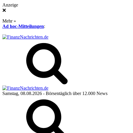
Anzeige
❌
Mehr »
Ad hoc-Mitteilungen
:
Samstag, 08.08.2026
- Börsentäglich über 12.000 News