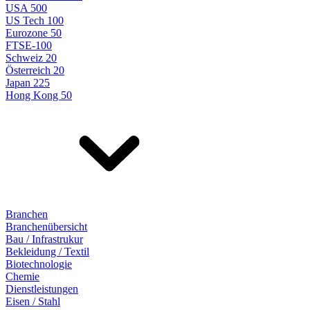
USA 500
US Tech 100
Eurozone 50
FTSE-100
Schweiz 20
Österreich 20
Japan 225
Hong Kong 50
Branchen
Branchenübersicht
Bau / Infrastrukur
Bekleidung / Textil
Biotechnologie
Chemie
Dienstleistungen
Eisen / Stahl