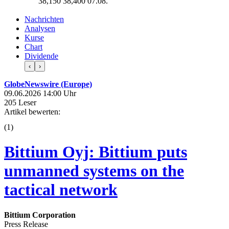
38,150
38,400
07.08.
Nachrichten
Analysen
Kurse
Chart
Dividende
‹
›
GlobeNewswire (Europe)
09.06.2026 14:00 Uhr
205 Leser
Artikel bewerten:
(
1
)
Bittium Oyj: Bittium puts
unmanned systems on the
tactical network
Bittium Corporation
Press Release