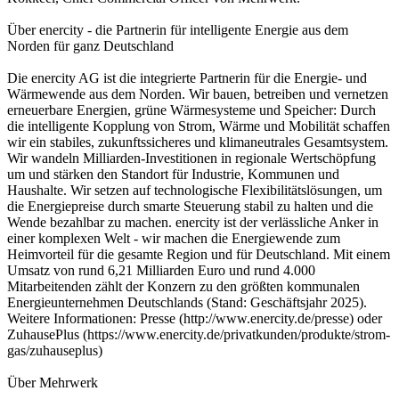
Über enercity - die Partnerin für intelligente Energie aus dem
Norden für ganz Deutschland
Die enercity AG ist die integrierte Partnerin für die Energie- und
Wärmewende aus dem Norden. Wir bauen, betreiben und vernetzen
erneuerbare Energien, grüne Wärmesysteme und Speicher: Durch
die intelligente Kopplung von Strom, Wärme und Mobilität schaffen
wir ein stabiles, zukunftssicheres und klimaneutrales Gesamtsystem.
Wir wandeln Milliarden-Investitionen in regionale Wertschöpfung
um und stärken den Standort für Industrie, Kommunen und
Haushalte. Wir setzen auf technologische Flexibilitätslösungen, um
die Energiepreise durch smarte Steuerung stabil zu halten und die
Wende bezahlbar zu machen. enercity ist der verlässliche Anker in
einer komplexen Welt - wir machen die Energiewende zum
Heimvorteil für die gesamte Region und für Deutschland. Mit einem
Umsatz von rund 6,21 Milliarden Euro und rund 4.000
Mitarbeitenden zählt der Konzern zu den größten kommunalen
Energieunternehmen Deutschlands (Stand: Geschäftsjahr 2025).
Weitere Informationen: Presse (http://www.enercity.de/presse) oder
ZuhausePlus (https://www.enercity.de/privatkunden/produkte/strom-
gas/zuhauseplus)
Über Mehrwerk