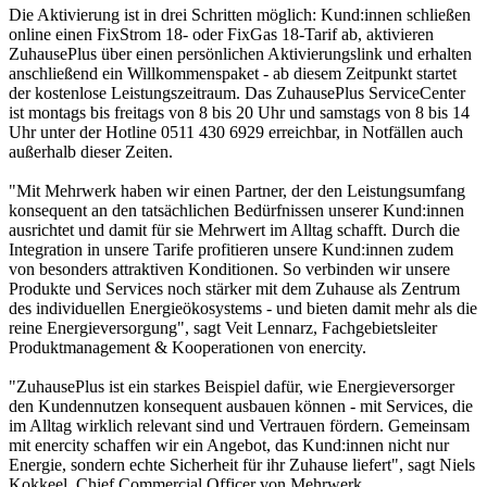
Die Aktivierung ist in drei Schritten möglich: Kund:innen schließen
online einen FixStrom 18- oder FixGas 18-Tarif ab, aktivieren
ZuhausePlus über einen persönlichen Aktivierungslink und erhalten
anschließend ein Willkommenspaket - ab diesem Zeitpunkt startet
der kostenlose Leistungszeitraum. Das ZuhausePlus ServiceCenter
ist montags bis freitags von 8 bis 20 Uhr und samstags von 8 bis 14
Uhr unter der Hotline 0511 430 6929 erreichbar, in Notfällen auch
außerhalb dieser Zeiten.
"Mit Mehrwerk haben wir einen Partner, der den Leistungsumfang
konsequent an den tatsächlichen Bedürfnissen unserer Kund:innen
ausrichtet und damit für sie Mehrwert im Alltag schafft. Durch die
Integration in unsere Tarife profitieren unsere Kund:innen zudem
von besonders attraktiven Konditionen. So verbinden wir unsere
Produkte und Services noch stärker mit dem Zuhause als Zentrum
des individuellen Energieökosystems - und bieten damit mehr als die
reine Energieversorgung", sagt Veit Lennarz, Fachgebietsleiter
Produktmanagement & Kooperationen von enercity.
"ZuhausePlus ist ein starkes Beispiel dafür, wie Energieversorger
den Kundennutzen konsequent ausbauen können - mit Services, die
im Alltag wirklich relevant sind und Vertrauen fördern. Gemeinsam
mit enercity schaffen wir ein Angebot, das Kund:innen nicht nur
Energie, sondern echte Sicherheit für ihr Zuhause liefert", sagt Niels
Kokkeel, Chief Commercial Officer von Mehrwerk.