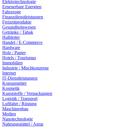
Elektrotechnologie
Erneuerbare Energien
Fahrzeuge
Finanzdienstleistungen
Freizeitprodukte
Gesundheitswesen
Getränke / Tabak
Halbleiter
Handel / E-Commerce
Hardware
Holz / Papier
Hotels / Tourismus
Immobilien
Industrie / Mischkonzerne
Internet
IT-Dienstleistungen
Konsumgüter
Kosmetik
Kunststoffe / Verpackungen
Logistik / Transport
Luftfahrt / Rüstung
Maschinenbau
Medien
Nanotechnologie
Nahrungsmittel / Agrar