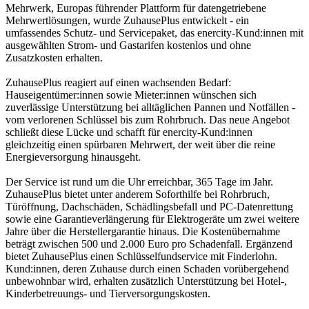
Mehrwerk, Europas führender Plattform für datengetriebene
Mehrwertlösungen, wurde ZuhausePlus entwickelt - ein
umfassendes Schutz- und Servicepaket, das enercity-Kund:innen mit
ausgewählten Strom- und Gastarifen kostenlos und ohne
Zusatzkosten erhalten.
ZuhausePlus reagiert auf einen wachsenden Bedarf:
Hauseigentümer:innen sowie Mieter:innen wünschen sich
zuverlässige Unterstützung bei alltäglichen Pannen und Notfällen -
vom verlorenen Schlüssel bis zum Rohrbruch. Das neue Angebot
schließt diese Lücke und schafft für enercity-Kund:innen
gleichzeitig einen spürbaren Mehrwert, der weit über die reine
Energieversorgung hinausgeht.
Der Service ist rund um die Uhr erreichbar, 365 Tage im Jahr.
ZuhausePlus bietet unter anderem Soforthilfe bei Rohrbruch,
Türöffnung, Dachschäden, Schädlingsbefall und PC-Datenrettung
sowie eine Garantieverlängerung für Elektrogeräte um zwei weitere
Jahre über die Herstellergarantie hinaus. Die Kostenübernahme
beträgt zwischen 500 und 2.000 Euro pro Schadenfall. Ergänzend
bietet ZuhausePlus einen Schlüsselfundservice mit Finderlohn.
Kund:innen, deren Zuhause durch einen Schaden vorübergehend
unbewohnbar wird, erhalten zusätzlich Unterstützung bei Hotel-,
Kinderbetreuungs- und Tierversorgungskosten.