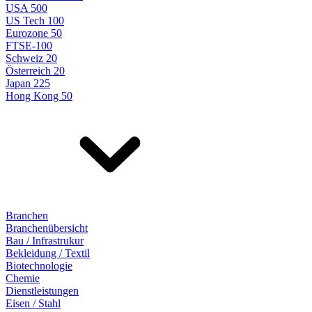
USA 500
US Tech 100
Eurozone 50
FTSE-100
Schweiz 20
Österreich 20
Japan 225
Hong Kong 50
Branchen
Branchenübersicht
Bau / Infrastrukur
Bekleidung / Textil
Biotechnologie
Chemie
Dienstleistungen
Eisen / Stahl