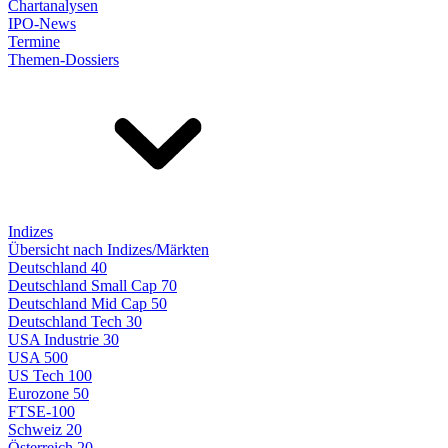
Chartanalysen
IPO-News
Termine
Themen-Dossiers
Indizes
Übersicht nach Indizes/Märkten
Deutschland 40
Deutschland Small Cap 70
Deutschland Mid Cap 50
Deutschland Tech 30
USA Industrie 30
USA 500
US Tech 100
Eurozone 50
FTSE-100
Schweiz 20
Österreich 20