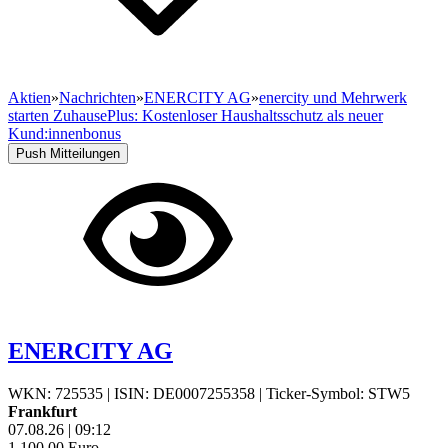
Aktien
»
Nachrichten
»
ENERCITY AG
»
enercity und Mehrwerk
starten ZuhausePlus: Kostenloser Haushaltsschutz als neuer
Kund:innenbonus
Push Mitteilungen
ENERCITY AG
WKN: 725535
|
ISIN: DE0007255358
|
Ticker-Symbol: STW5
Frankfurt
07.08.26
|
09:12
1.100,00
Euro