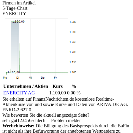
Firmen im Artikel
5-Tage-Chart
ENERCITY
Unternehmen / Aktien
Kurs
%
ENERCITY AG
1.100,00
0,00 %
Sie erhalten auf FinanzNachrichten.de kostenlose Realtime-
Aktienkurse von
und
sowie Kurse und Daten von
ARIVA.DE AG
.
FNRD-2.627.0
Wie bewerten Sie die aktuell angezeigte Seite?
sehr gut
1
2
3
4
5
6
schlecht
Problem melden
Werbehinweise:
Die Billigung des Basisprospekts durch die BaFin
ist nicht als ihre Befürwortung der angebotenen Wertpapiere zu