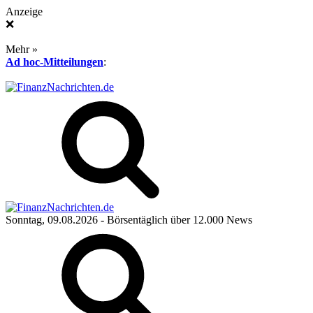
Anzeige
❌
Mehr »
Ad hoc-Mitteilungen
:
Sonntag, 09.08.2026
- Börsentäglich über 12.000 News