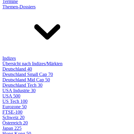
Termine
Themen-Dossiers
Indizes
Übersicht nach Indizes/Märkten
Deutschland 40
Deutschland Small Cap 70
Deutschland Mid Cap 50
Deutschland Tech 30
USA Industrie 30
USA 500
US Tech 100
Eurozone 50
FTSE-100
Schweiz 20
Österreich 20
Japan 225
Hong Kong 50