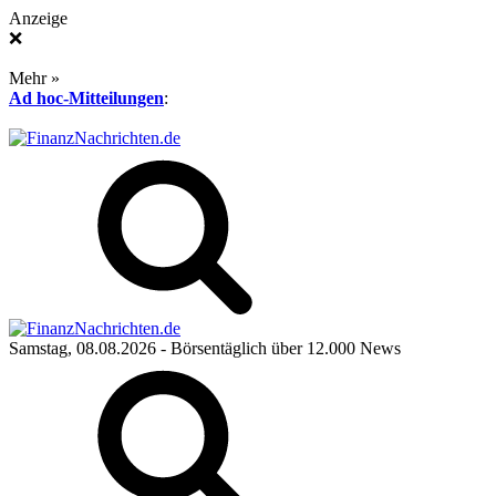
Anzeige
❌
Mehr »
Ad hoc-Mitteilungen
:
Samstag, 08.08.2026
- Börsentäglich über 12.000 News