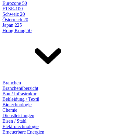
Eurozone 50
FTSE-100
Schweiz 20
Österreich 20
Japan 225
Hong Kong 50
Branchen
Branchenübersicht
Bau / Infrastrukur
Bekleidung / Textil
Biotechnologie
Chemie
Dienstleistungen
Eisen / Stahl
Elektrotechnologie
Erneuerbare Energien