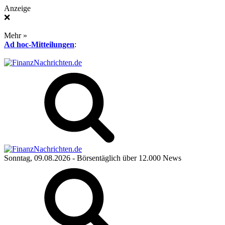
Anzeige
❌
Mehr »
Ad hoc-Mitteilungen
:
Sonntag, 09.08.2026
- Börsentäglich über 12.000 News