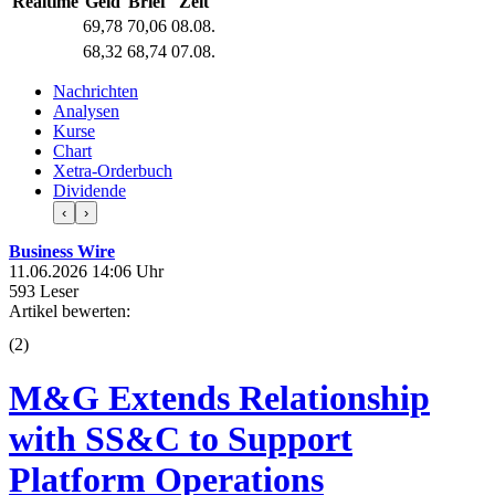
Realtime
Geld
Brief
Zeit
69,78
70,06
08.08.
68,32
68,74
07.08.
Nachrichten
Analysen
Kurse
Chart
Xetra-Orderbuch
Dividende
‹
›
Business Wire
11.06.2026 14:06 Uhr
593 Leser
Artikel bewerten:
(
2
)
M&G Extends Relationship
with SS&C to Support
Platform Operations