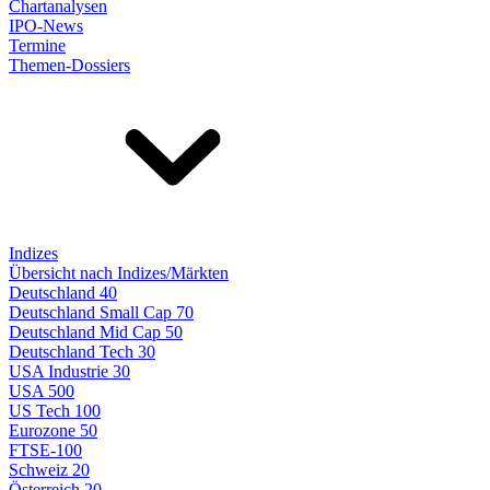
Chartanalysen
IPO-News
Termine
Themen-Dossiers
Indizes
Übersicht nach Indizes/Märkten
Deutschland 40
Deutschland Small Cap 70
Deutschland Mid Cap 50
Deutschland Tech 30
USA Industrie 30
USA 500
US Tech 100
Eurozone 50
FTSE-100
Schweiz 20
Österreich 20