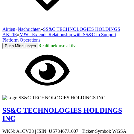
Aktien
»
Nachrichten
»
SS&C TECHNOLOGIES HOLDINGS
AKTIE
»
M&G Extends Relationship with SS&C to Support
Platform Operations
Realtimekurse aktiv
Push Mitteilungen
SS&C TECHNOLOGIES HOLDINGS
INC
WKN: A1CV38
|
ISIN: US78467J1007
|
Ticker-Symbol: WGSA