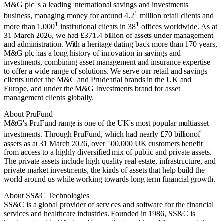
M&G plc is a leading international savings and investments
1
business, managing money for around 4.2
million retail clients and
1
1
more than 1,000
institutional clients in 38
offices worldwide. As at
31 March 2026, we had £371.4 billion of assets under management
and administration. With a heritage dating back more than 170 years,
M&G plc has a long history of innovation in savings and
investments, combining asset management and insurance expertise
to offer a wide range of solutions. We serve our retail and savings
clients under the M&G and Prudential brands in the UK and
Europe, and under the M&G Investments brand for asset
management clients globally.
About PruFund
M&G's PruFund range is one of the UK's most popular multiasset
investments. Through PruFund, which had nearly £70 billion
of
assets as at 31 March 2026, over 500,000 UK customers benefit
from access to a highly diversified mix of public and private assets.
The private assets include high quality real estate, infrastructure, and
private market investments, the kinds of assets that help build the
world around us while working towards long term financial growth.
About SS&C Technologies
SS&C is a global provider of services and software for the financial
services and healthcare industries. Founded in 1986, SS&C is