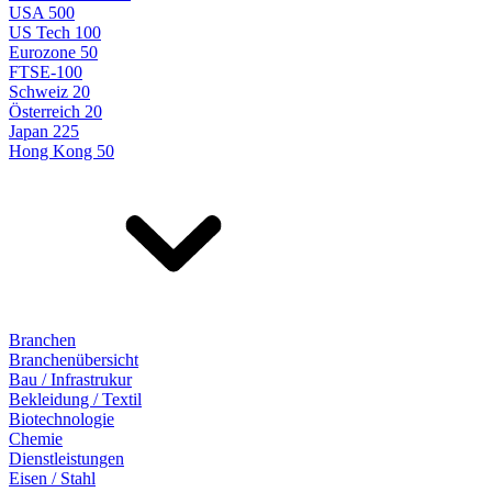
USA 500
US Tech 100
Eurozone 50
FTSE-100
Schweiz 20
Österreich 20
Japan 225
Hong Kong 50
Branchen
Branchenübersicht
Bau / Infrastrukur
Bekleidung / Textil
Biotechnologie
Chemie
Dienstleistungen
Eisen / Stahl