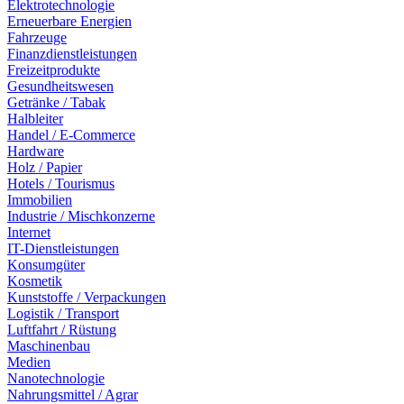
Elektrotechnologie
Erneuerbare Energien
Fahrzeuge
Finanzdienstleistungen
Freizeitprodukte
Gesundheitswesen
Getränke / Tabak
Halbleiter
Handel / E-Commerce
Hardware
Holz / Papier
Hotels / Tourismus
Immobilien
Industrie / Mischkonzerne
Internet
IT-Dienstleistungen
Konsumgüter
Kosmetik
Kunststoffe / Verpackungen
Logistik / Transport
Luftfahrt / Rüstung
Maschinenbau
Medien
Nanotechnologie
Nahrungsmittel / Agrar