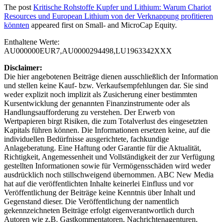
The post
Kritische Rohstoffe Kupfer und Lithium: Warum Chariot
Resources und European Lithium von der Verknappung profitieren
könnten
appeared first on
Small- and MicroCap Equity
.
Enthaltene Werte:
AU000000EUR7,AU0000294498,LU1963342XXX
Disclaimer:
Die hier angebotenen Beiträge dienen ausschließlich der Information
und stellen keine Kauf- bzw. Verkaufsempfehlungen dar. Sie sind
weder explizit noch implizit als Zusicherung einer bestimmten
Kursentwicklung der genannten Finanzinstrumente oder als
Handlungsaufforderung zu verstehen. Der Erwerb von
Wertpapieren birgt Risiken, die zum Totalverlust des eingesetzten
Kapitals führen können. Die Informationen ersetzen keine, auf die
individuellen Bedürfnisse ausgerichtete, fachkundige
Anlageberatung. Eine Haftung oder Garantie für die Aktualität,
Richtigkeit, Angemessenheit und Vollständigkeit der zur Verfügung
gestellten Informationen sowie für Vermögensschäden wird weder
ausdrücklich noch stillschweigend übernommen. ABC New Media
hat auf die veröffentlichten Inhalte keinerlei Einfluss und vor
Veröffentlichung der Beiträge keine Kenntnis über Inhalt und
Gegenstand dieser. Die Veröffentlichung der namentlich
gekennzeichneten Beiträge erfolgt eigenverantwortlich durch
Autoren wie z.B. Gastkommentatoren, Nachrichtenagenturen,