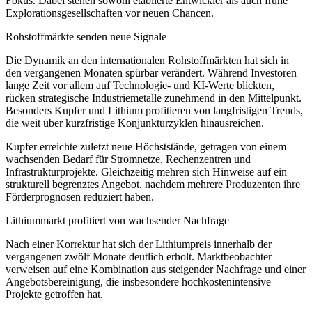
Fokus. Dabei stehen sowohl etablierte Entwickler als auch frühe
Explorationsgesellschaften vor neuen Chancen.
Rohstoffmärkte senden neue Signale
Die Dynamik an den internationalen Rohstoffmärkten hat sich in
den vergangenen Monaten spürbar verändert. Während Investoren
lange Zeit vor allem auf Technologie- und KI-Werte blickten,
rücken strategische Industriemetalle zunehmend in den Mittelpunkt.
Besonders Kupfer und Lithium profitieren von langfristigen Trends,
die weit über kurzfristige Konjunkturzyklen hinausreichen.
Kupfer erreichte zuletzt neue Höchststände, getragen von einem
wachsenden Bedarf für Stromnetze, Rechenzentren und
Infrastrukturprojekte. Gleichzeitig mehren sich Hinweise auf ein
strukturell begrenztes Angebot, nachdem mehrere Produzenten ihre
Förderprognosen reduziert haben.
Lithiummarkt profitiert von wachsender Nachfrage
Nach einer Korrektur hat sich der Lithiumpreis innerhalb der
vergangenen zwölf Monate deutlich erholt. Marktbeobachter
verweisen auf eine Kombination aus steigender Nachfrage und einer
Angebotsbereinigung, die insbesondere hochkostenintensive
Projekte getroffen hat.