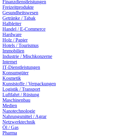
Finanzdienstleistungen
Freizeitprodukte
Gesundheitswesen
Getränke / Tabak
Halbleiter
Handel / E-Commerce
Hardware
Holz / Papier
Hotels / Tourismus
Immobilien
Industrie / Mischkonzerne
Internet
IT-Dienstleistungen
Konsumgüter
Kosmetik
Kunststoffe / Verpackungen
Logistik / Transport
Luftfahrt / Rüstung
Maschinenbau
Medien
Nanotechnologie
Nahrungsmittel / Agrar
Netzwerktechnik
Öl / Gas
Pharma