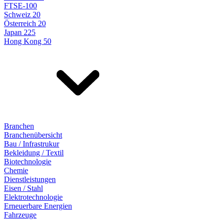
FTSE-100
Schweiz 20
Österreich 20
Japan 225
Hong Kong 50
Branchen
Branchenübersicht
Bau / Infrastrukur
Bekleidung / Textil
Biotechnologie
Chemie
Dienstleistungen
Eisen / Stahl
Elektrotechnologie
Erneuerbare Energien
Fahrzeuge