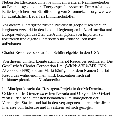
Neben der Elektromobilität gewinnt ein weiterer Nachfragetreiber
an Bedeutung: stationäre Energiespeichersysteme. Der Ausbau von
Batteriespeichern zur Stabilisierung von Stromnetzen sorgt weltweit
für zusätzlichen Bedarf an Lithiumrohstoffen.
Vor diesem Hintergrund rücken Projekte in geopolitisch stabilen
Regionen verstärkt in den Fokus. Regierungen in Nordamerika und
Europa verfolgen das Ziel, die Abhängigkeit von Importen zu
reduzieren und eigene Lieferketten für kritische Rohstoffe
aufzubauen.
Chariot Resources setzt auf ein Schlüsselgebiet in den USA
Von diesem Umfeld könnte auch Chariot Resources profitieren. Die
Gesellschaft Chariot Corporation Ltd. (WKN: A3EWMX, ISIN:
AU0000294498), die am Markt häufig unter dem Namen Chariot
Resources wahrgenommen wird, konzentriert sich auf
Lithiumexploration in Nordamerika.
Im Mittelpunkt steht das Resurgent-Projekt in der McDermitt-
Caldera an der Grenze zwischen Nevada und Oregon. Das Gebiet
zählt zu den bedeutendsten bekannten Lithiumregionen der
Vereinigten Staaten und hat in den vergangenen Jahren erhebliches
Interesse von Industrie und Investoren auf sich gezogen.