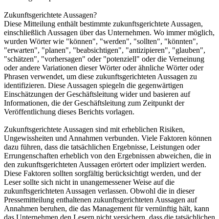
Zukunftsgerichtete Aussagen?
Diese Mitteilung enthält bestimmte zukunftsgerichtete Aussagen,
einschließlich Aussagen über das Unternehmen. Wo immer möglich,
wurden Wörter wie "können", "werden", "sollten", "könnten",
"erwarten", "planen", "beabsichtigen", "antizipieren", "glauben",
"schätzen", "vorhersagen" oder "potenziell" oder die Verneinung
oder andere Variationen dieser Wörter oder ähnliche Wörter oder
Phrasen verwendet, um diese zukunftsgerichteten Aussagen zu
identifizieren. Diese Aussagen spiegeln die gegenwärtigen
Einschätzungen der Geschäftsleitung wider und basieren auf
Informationen, die der Geschäftsleitung zum Zeitpunkt der
Veröffentlichung dieses Berichts vorlagen.
Zukunftsgerichtete Aussagen sind mit erheblichen Risiken,
Ungewissheiten und Annahmen verbunden. Viele Faktoren können
dazu führen, dass die tatsächlichen Ergebnisse, Leistungen oder
Errungenschaften erheblich von den Ergebnissen abweichen, die in
den zukunftsgerichteten Aussagen erörtert oder impliziert werden.
Diese Faktoren sollten sorgfältig berücksichtigt werden, und der
Leser sollte sich nicht in unangemessener Weise auf die
zukunftsgerichteten Aussagen verlassen. Obwohl die in dieser
Pressemitteilung enthaltenen zukunftsgerichteten Aussagen auf
Annahmen beruhen, die das Management für vernünftig hält, kann
das Unternehmen den Lesern nicht versichern, dass die tatsächlichen