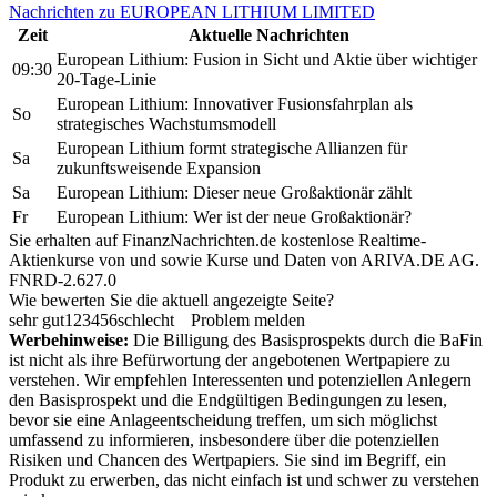
Nachrichten zu EUROPEAN LITHIUM LIMITED
Zeit
Aktuelle Nachrichten
European Lithium: Fusion in Sicht und Aktie über wichtiger
09:30
20-Tage-Linie
European Lithium: Innovativer Fusionsfahrplan als
So
strategisches Wachstumsmodell
European Lithium formt strategische Allianzen für
Sa
zukunftsweisende Expansion
Sa
European Lithium: Dieser neue Großaktionär zählt
Fr
European Lithium: Wer ist der neue Großaktionär?
Sie erhalten auf FinanzNachrichten.de kostenlose Realtime-
Aktienkurse von
und
sowie Kurse und Daten von
ARIVA.DE AG
.
FNRD-2.627.0
Wie bewerten Sie die aktuell angezeigte Seite?
sehr gut
1
2
3
4
5
6
schlecht
Problem melden
Werbehinweise:
Die Billigung des Basisprospekts durch die BaFin
ist nicht als ihre Befürwortung der angebotenen Wertpapiere zu
verstehen. Wir empfehlen Interessenten und potenziellen Anlegern
den Basisprospekt und die Endgültigen Bedingungen zu lesen,
bevor sie eine Anlageentscheidung treffen, um sich möglichst
umfassend zu informieren, insbesondere über die potenziellen
Risiken und Chancen des Wertpapiers. Sie sind im Begriff, ein
Produkt zu erwerben, das nicht einfach ist und schwer zu verstehen