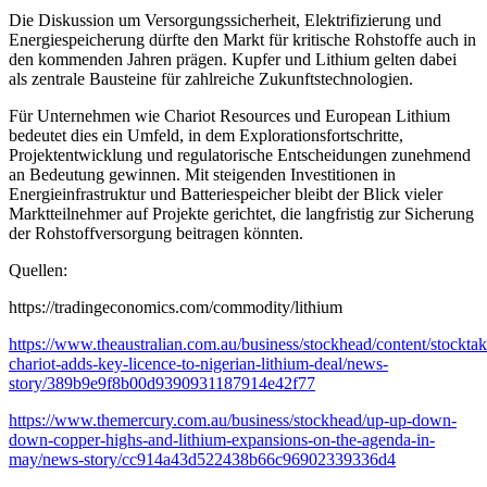
Die Diskussion um Versorgungssicherheit, Elektrifizierung und
Energiespeicherung dürfte den Markt für kritische Rohstoffe auch in
den kommenden Jahren prägen. Kupfer und Lithium gelten dabei
als zentrale Bausteine für zahlreiche Zukunftstechnologien.
Für Unternehmen wie Chariot Resources und European Lithium
bedeutet dies ein Umfeld, in dem Explorationsfortschritte,
Projektentwicklung und regulatorische Entscheidungen zunehmend
an Bedeutung gewinnen. Mit steigenden Investitionen in
Energieinfrastruktur und Batteriespeicher bleibt der Blick vieler
Marktteilnehmer auf Projekte gerichtet, die langfristig zur Sicherung
der Rohstoffversorgung beitragen könnten.
Quellen:
https://tradingeconomics.com/commodity/lithium
https://www.theaustralian.com.au/business/stockhead/content/stocktak
chariot-adds-key-licence-to-nigerian-lithium-deal/news-
story/389b9e9f8b00d9390931187914e42f77
https://www.themercury.com.au/business/stockhead/up-up-down-
down-copper-highs-and-lithium-expansions-on-the-agenda-in-
may/news-story/cc914a43d522438b66c96902339336d4