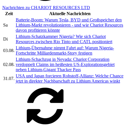
Nachrichten zu CHARIOT RESOURCES LTD
Zeit
Aktuelle Nachrichten
Batterie-Boom: Warum Tesla, BYD und Großspeicher den
Sa
Lithium-Markt revolutionieren - und wie Chariot Resources
davon profitieren könnte
Lithium-Schatzkammer Nigeria? Wie sich Chariot
Di
Resources zwischen Rio Tinto und CATL positioniert
Lithium-Übernahme nimmt Fahrt auf: Warum Nigeria-
03.08.
Fortschritte Milliardenmarkt-Story festigen
Lithium-Schachzug in Nevada: Chariot Corporation
02.08.
verdoppelt Claims im heißesten US-Explorationsgebiet
neben Lithium-Gigant Thacker Pass
USA und Japan forcieren Rohstoff-Allianz: Welche Chance
31.07.
jetzt in direkter Nachbarschaft zu Lithium Americas winkt