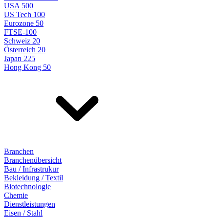
USA 500
US Tech 100
Eurozone 50
FTSE-100
Schweiz 20
Österreich 20
Japan 225
Hong Kong 50
Branchen
Branchenübersicht
Bau / Infrastrukur
Bekleidung / Textil
Biotechnologie
Chemie
Dienstleistungen
Eisen / Stahl