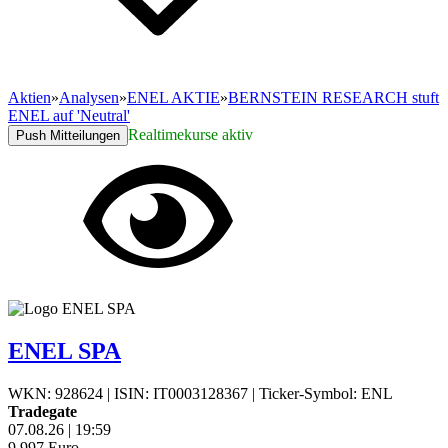
Aktien
»
Analysen
»
ENEL AKTIE
»
BERNSTEIN RESEARCH stuft
ENEL auf 'Neutral'
Realtimekurse aktiv
Push Mitteilungen
ENEL SPA
WKN: 928624
|
ISIN: IT0003128367
|
Ticker-Symbol: ENL
Tradegate
07.08.26
|
19:59
9,997
Euro