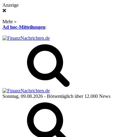
Anzeige
❌
Mehr »
Ad hoc-Mitteilungen
:
Sonntag, 09.08.2026
- Börsentäglich über 12.000 News