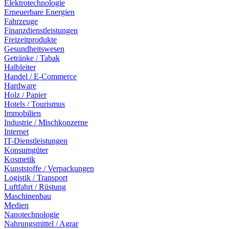
Elektrotechnologie
Erneuerbare Energien
Fahrzeuge
Finanzdienstleistungen
Freizeitprodukte
Gesundheitswesen
Getränke / Tabak
Halbleiter
Handel / E-Commerce
Hardware
Holz / Papier
Hotels / Tourismus
Immobilien
Industrie / Mischkonzerne
Internet
IT-Dienstleistungen
Konsumgüter
Kosmetik
Kunststoffe / Verpackungen
Logistik / Transport
Luftfahrt / Rüstung
Maschinenbau
Medien
Nanotechnologie
Nahrungsmittel / Agrar