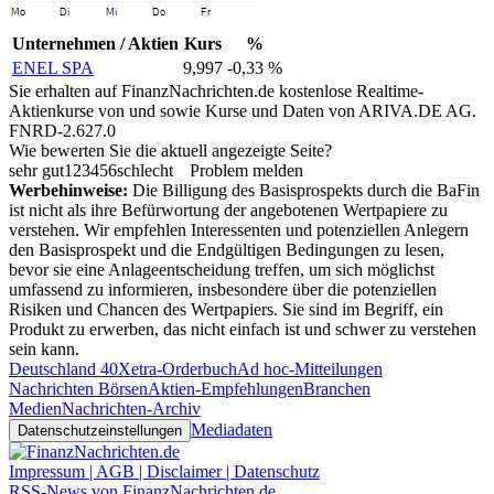
Unternehmen / Aktien
Kurs
%
ENEL SPA
9,997
-0,33 %
Sie erhalten auf FinanzNachrichten.de kostenlose Realtime-
Aktienkurse von
und
sowie Kurse und Daten von
ARIVA.DE AG
.
FNRD-2.627.0
Wie bewerten Sie die aktuell angezeigte Seite?
sehr gut
1
2
3
4
5
6
schlecht
Problem melden
Werbehinweise:
Die Billigung des Basisprospekts durch die BaFin
ist nicht als ihre Befürwortung der angebotenen Wertpapiere zu
verstehen. Wir empfehlen Interessenten und potenziellen Anlegern
den Basisprospekt und die Endgültigen Bedingungen zu lesen,
bevor sie eine Anlageentscheidung treffen, um sich möglichst
umfassend zu informieren, insbesondere über die potenziellen
Risiken und Chancen des Wertpapiers. Sie sind im Begriff, ein
Produkt zu erwerben, das nicht einfach ist und schwer zu verstehen
sein kann.
Deutschland 40
Xetra-Orderbuch
Ad hoc-Mitteilungen
Nachrichten Börsen
Aktien-Empfehlungen
Branchen
Medien
Nachrichten-Archiv
Mediadaten
Datenschutzeinstellungen
Impressum | AGB | Disclaimer | Datenschutz
RSS-News von FinanzNachrichten.de