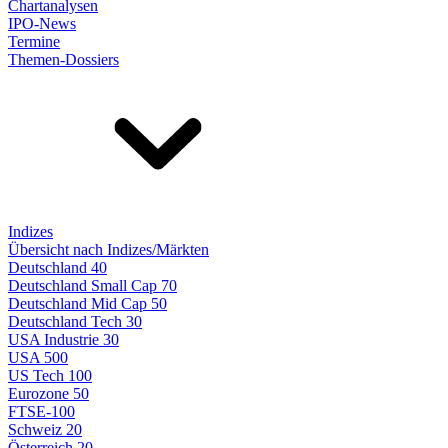
Chartanalysen
IPO-News
Termine
Themen-Dossiers
Indizes
Übersicht nach Indizes/Märkten
Deutschland 40
Deutschland Small Cap 70
Deutschland Mid Cap 50
Deutschland Tech 30
USA Industrie 30
USA 500
US Tech 100
Eurozone 50
FTSE-100
Schweiz 20
Österreich 20