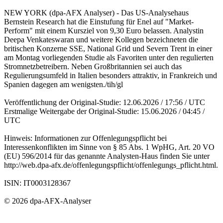
NEW YORK (dpa-AFX Analyser) - Das US-Analysehaus
Bernstein Research hat die Einstufung für Enel auf "Market-
Perform" mit einem Kursziel von 9,30 Euro belassen. Analystin
Deepa Venkateswaran und weitere Kollegen bezeichneten die
britischen Konzerne SSE, National Grid und Severn Trent in einer
am Montag vorliegenden Studie als Favoriten unter den regulierten
Stromnetzbetreibern. Neben Großbritannien sei auch das
Regulierungsumfeld in Italien besonders attraktiv, in Frankreich und
Spanien dagegen am wenigsten./tih/gl
Veröffentlichung der Original-Studie: 12.06.2026 / 17:56 / UTC
Erstmalige Weitergabe der Original-Studie: 15.06.2026 / 04:45 /
UTC
Hinweis: Informationen zur Offenlegungspflicht bei
Interessenkonflikten im Sinne von § 85 Abs. 1 WpHG, Art. 20 VO
(EU) 596/2014 für das genannte Analysten-Haus finden Sie unter
http://web.dpa-afx.de/offenlegungspflicht/offenlegungs_pflicht.html.
ISIN: IT0003128367
© 2026 dpa-AFX-Analyser