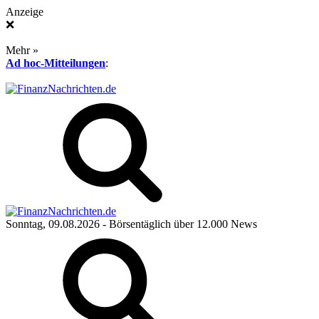
Anzeige
❌
Mehr »
Ad hoc-Mitteilungen
:
Sonntag, 09.08.2026
- Börsentäglich über 12.000 News