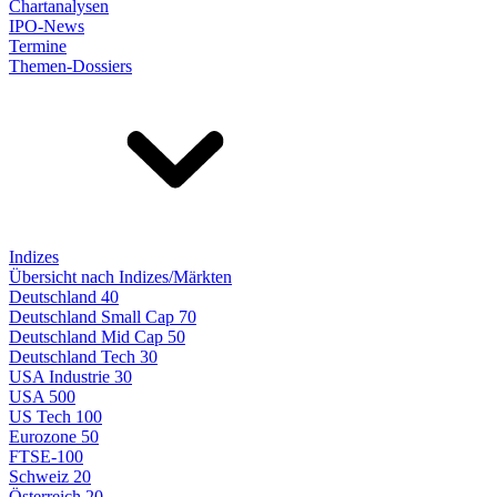
Chartanalysen
IPO-News
Termine
Themen-Dossiers
Indizes
Übersicht nach Indizes/Märkten
Deutschland 40
Deutschland Small Cap 70
Deutschland Mid Cap 50
Deutschland Tech 30
USA Industrie 30
USA 500
US Tech 100
Eurozone 50
FTSE-100
Schweiz 20
Österreich 20