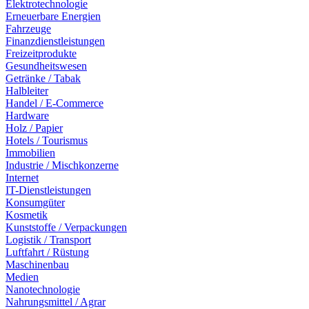
Elektrotechnologie
Erneuerbare Energien
Fahrzeuge
Finanzdienstleistungen
Freizeitprodukte
Gesundheitswesen
Getränke / Tabak
Halbleiter
Handel / E-Commerce
Hardware
Holz / Papier
Hotels / Tourismus
Immobilien
Industrie / Mischkonzerne
Internet
IT-Dienstleistungen
Konsumgüter
Kosmetik
Kunststoffe / Verpackungen
Logistik / Transport
Luftfahrt / Rüstung
Maschinenbau
Medien
Nanotechnologie
Nahrungsmittel / Agrar