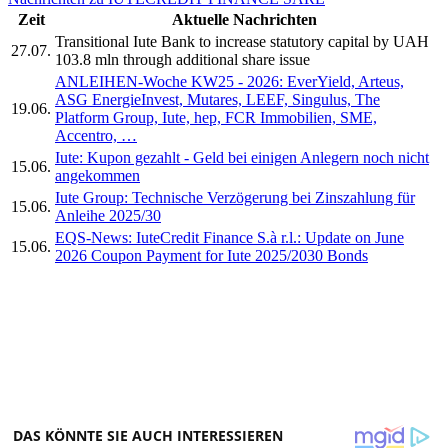
Zeit
Aktuelle Nachrichten
Transitional Iute Bank to increase statutory capital by UAH
27.07.
103.8 mln through additional share issue
ANLEIHEN-Woche KW25 - 2026: EverYield, Arteus,
ASG EnergieInvest, Mutares, LEEF, Singulus, The
19.06.
Platform Group, Iute, hep, FCR Immobilien, SME,
Accentro, …
Iute: Kupon gezahlt - Geld bei einigen Anlegern noch nicht
15.06.
angekommen
Iute Group: Technische Verzögerung bei Zinszahlung für
15.06.
Anleihe 2025/30
EQS-News: IuteCredit Finance S.à r.l.: Update on June
15.06.
2026 Coupon Payment for Iute 2025/2030 Bonds