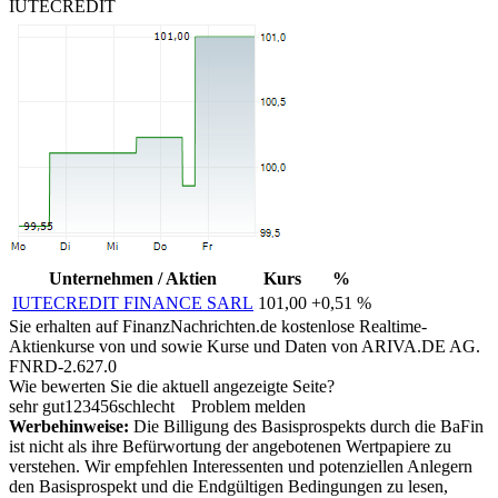
IUTECREDIT
Unternehmen / Aktien
Kurs
%
IUTECREDIT FINANCE SARL
101,00
+0,51 %
Sie erhalten auf FinanzNachrichten.de kostenlose Realtime-
Aktienkurse von
und
sowie Kurse und Daten von
ARIVA.DE AG
.
FNRD-2.627.0
Wie bewerten Sie die aktuell angezeigte Seite?
sehr gut
1
2
3
4
5
6
schlecht
Problem melden
Werbehinweise:
Die Billigung des Basisprospekts durch die BaFin
ist nicht als ihre Befürwortung der angebotenen Wertpapiere zu
verstehen. Wir empfehlen Interessenten und potenziellen Anlegern
den Basisprospekt und die Endgültigen Bedingungen zu lesen,