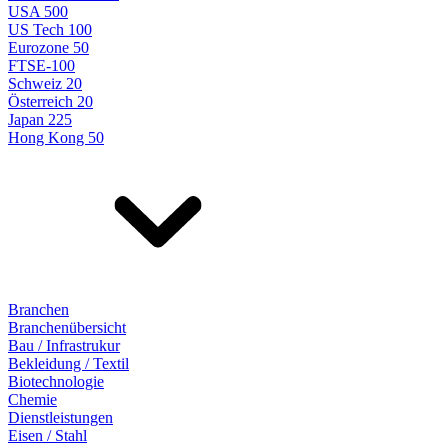
USA 500
US Tech 100
Eurozone 50
FTSE-100
Schweiz 20
Österreich 20
Japan 225
Hong Kong 50
Branchen
Branchenübersicht
Bau / Infrastrukur
Bekleidung / Textil
Biotechnologie
Chemie
Dienstleistungen
Eisen / Stahl