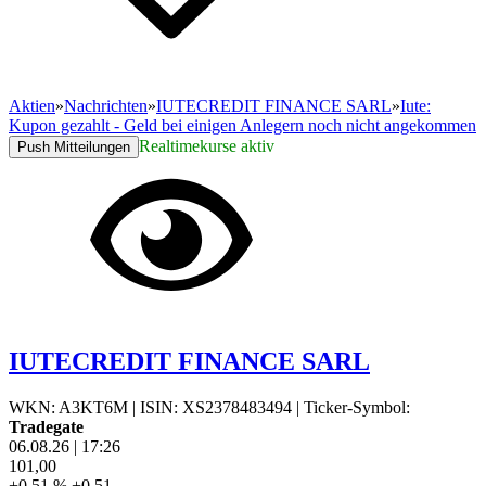
Aktien
»
Nachrichten
»
IUTECREDIT FINANCE SARL
»
Iute:
Kupon gezahlt - Geld bei einigen Anlegern noch nicht angekommen
Realtimekurse aktiv
Push Mitteilungen
IUTECREDIT FINANCE SARL
WKN: A3KT6M
|
ISIN: XS2378483494
|
Ticker-Symbol:
Tradegate
06.08.26
|
17:26
101,00
+0,51 %
+0,51