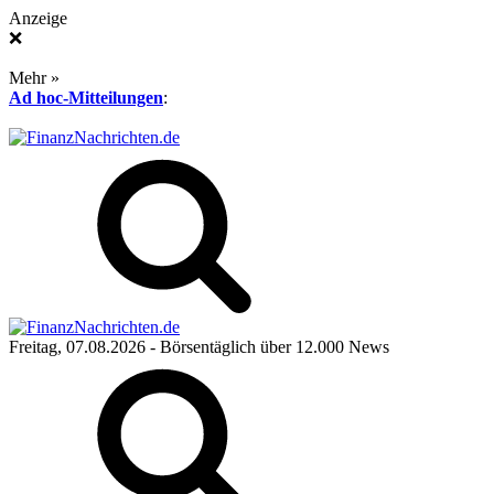
Anzeige
❌
Mehr »
Ad hoc-Mitteilungen
:
Freitag, 07.08.2026
- Börsentäglich über 12.000 News