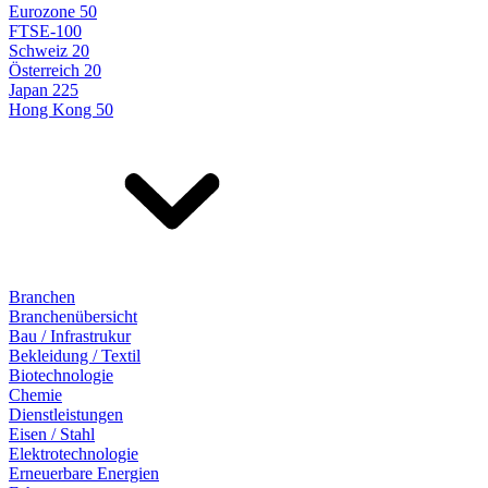
Eurozone 50
FTSE-100
Schweiz 20
Österreich 20
Japan 225
Hong Kong 50
Branchen
Branchenübersicht
Bau / Infrastrukur
Bekleidung / Textil
Biotechnologie
Chemie
Dienstleistungen
Eisen / Stahl
Elektrotechnologie
Erneuerbare Energien