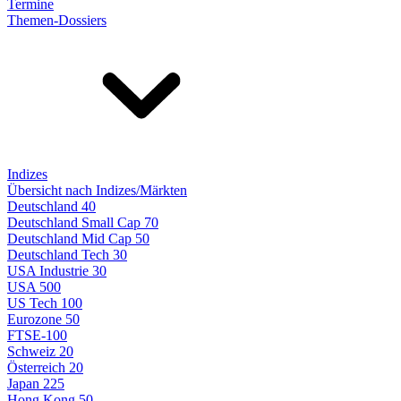
Termine
Themen-Dossiers
Indizes
Übersicht nach Indizes/Märkten
Deutschland 40
Deutschland Small Cap 70
Deutschland Mid Cap 50
Deutschland Tech 30
USA Industrie 30
USA 500
US Tech 100
Eurozone 50
FTSE-100
Schweiz 20
Österreich 20
Japan 225
Hong Kong 50