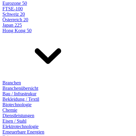
Eurozone 50
FTSE-100
Schweiz 20
Österreich 20
Japan 225
Hong Kong 50
Branchen
Branchenübersicht
Bau / Infrastrukur
Bekleidung / Textil
Biotechnologie
Chemie
Dienstleistungen
Eisen / Stahl
Elektrotechnologie
Erneuerbare Energien