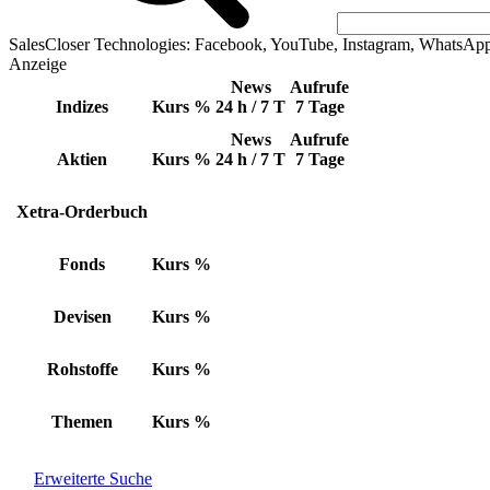
SalesCloser Technologies: Facebook, YouTube, Instagram, WhatsAp
Anzeige
News
Aufrufe
Indizes
Kurs
%
24 h / 7 T
7 Tage
News
Aufrufe
Aktien
Kurs
%
24 h / 7 T
7 Tage
Xetra-Orderbuch
Fonds
Kurs
%
Devisen
Kurs
%
Rohstoffe
Kurs
%
Themen
Kurs
%
Erweiterte Suche