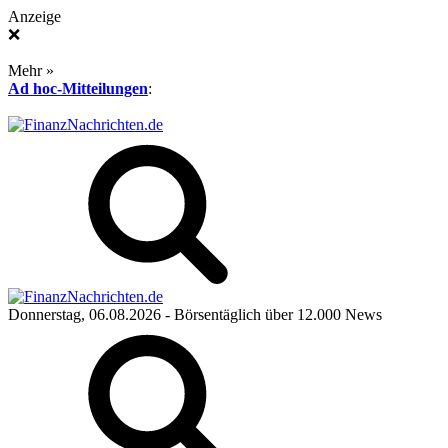
Anzeige
❌
Mehr »
Ad hoc-Mitteilungen
:
Donnerstag, 06.08.2026
- Börsentäglich über 12.000 News