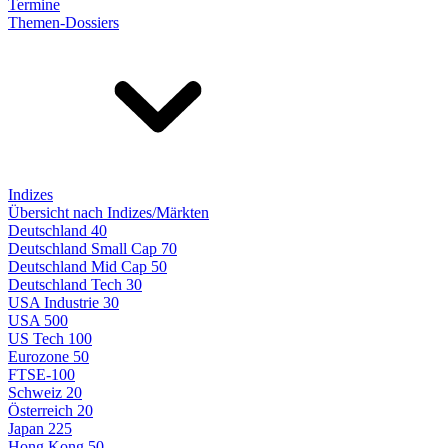
Termine
Themen-Dossiers
Indizes
Übersicht nach Indizes/Märkten
Deutschland 40
Deutschland Small Cap 70
Deutschland Mid Cap 50
Deutschland Tech 30
USA Industrie 30
USA 500
US Tech 100
Eurozone 50
FTSE-100
Schweiz 20
Österreich 20
Japan 225
Hong Kong 50