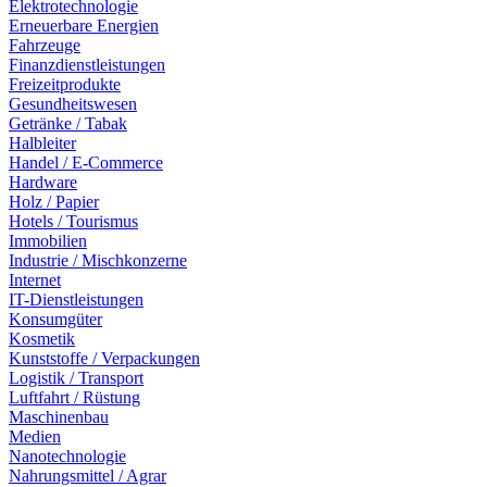
Elektrotechnologie
Erneuerbare Energien
Fahrzeuge
Finanzdienstleistungen
Freizeitprodukte
Gesundheitswesen
Getränke / Tabak
Halbleiter
Handel / E-Commerce
Hardware
Holz / Papier
Hotels / Tourismus
Immobilien
Industrie / Mischkonzerne
Internet
IT-Dienstleistungen
Konsumgüter
Kosmetik
Kunststoffe / Verpackungen
Logistik / Transport
Luftfahrt / Rüstung
Maschinenbau
Medien
Nanotechnologie
Nahrungsmittel / Agrar