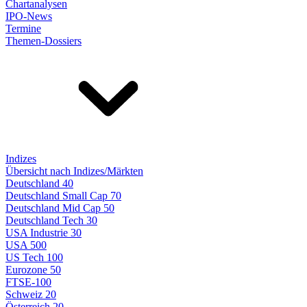
Chartanalysen
IPO-News
Termine
Themen-Dossiers
Indizes
Übersicht nach Indizes/Märkten
Deutschland 40
Deutschland Small Cap 70
Deutschland Mid Cap 50
Deutschland Tech 30
USA Industrie 30
USA 500
US Tech 100
Eurozone 50
FTSE-100
Schweiz 20
Österreich 20