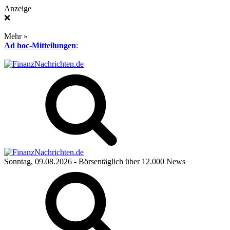
Anzeige
❌
Mehr »
Ad hoc-Mitteilungen
:
Sonntag, 09.08.2026
- Börsentäglich über 12.000 News