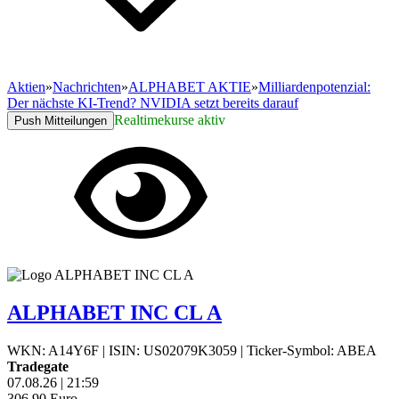
Aktien
»
Nachrichten
»
ALPHABET AKTIE
»
Milliardenpotenzial:
Der nächste KI-Trend? NVIDIA setzt bereits darauf
Realtimekurse aktiv
Push Mitteilungen
ALPHABET INC CL A
WKN: A14Y6F
|
ISIN: US02079K3059
|
Ticker-Symbol: ABEA
Tradegate
07.08.26
|
21:59
306,90
Euro