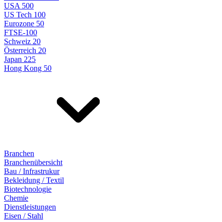
USA 500
US Tech 100
Eurozone 50
FTSE-100
Schweiz 20
Österreich 20
Japan 225
Hong Kong 50
Branchen
Branchenübersicht
Bau / Infrastrukur
Bekleidung / Textil
Biotechnologie
Chemie
Dienstleistungen
Eisen / Stahl