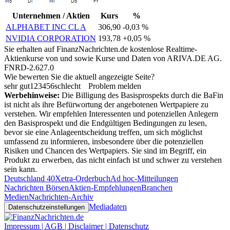
Unternehmen / Aktien
Kurs
%
ALPHABET INC CL A
306,90
-0,03 %
NVIDIA CORPORATION
193,78
+0,05 %
Sie erhalten auf FinanzNachrichten.de kostenlose Realtime-
Aktienkurse von
und
sowie Kurse und Daten von
ARIVA.DE AG
.
FNRD-2.627.0
Wie bewerten Sie die aktuell angezeigte Seite?
sehr gut
1
2
3
4
5
6
schlecht
Problem melden
Werbehinweise:
Die Billigung des Basisprospekts durch die BaFin
ist nicht als ihre Befürwortung der angebotenen Wertpapiere zu
verstehen. Wir empfehlen Interessenten und potenziellen Anlegern
den Basisprospekt und die Endgültigen Bedingungen zu lesen,
bevor sie eine Anlageentscheidung treffen, um sich möglichst
umfassend zu informieren, insbesondere über die potenziellen
Risiken und Chancen des Wertpapiers. Sie sind im Begriff, ein
Produkt zu erwerben, das nicht einfach ist und schwer zu verstehen
sein kann.
Deutschland 40
Xetra-Orderbuch
Ad hoc-Mitteilungen
Nachrichten Börsen
Aktien-Empfehlungen
Branchen
Medien
Nachrichten-Archiv
Mediadaten
Datenschutzeinstellungen
Impressum | AGB | Disclaimer | Datenschutz