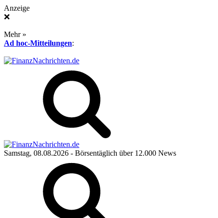
Anzeige
❌
Mehr »
Ad hoc-Mitteilungen
:
Samstag, 08.08.2026
- Börsentäglich über 12.000 News