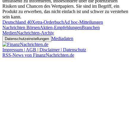
umfassend zu informieren, insbesondere über die potenziellen
Risiken und Chancen des Wertpapiers. Sie sind im Begriff, ein
Produkt zu erwerben, das nicht einfach ist und schwer zu verstehen
sein kann.
Deutschland 40
Xetra-Orderbuch
Ad hoc-Mitteilungen
Nachrichten Börsen
Aktien-Empfehlungen
Branchen
Medien
Nachrichten-Archiv
Mediadaten
Datenschutzeinstellungen
Impressum | AGB | Disclaimer | Datenschutz
RSS-News von FinanzNachrichten.de