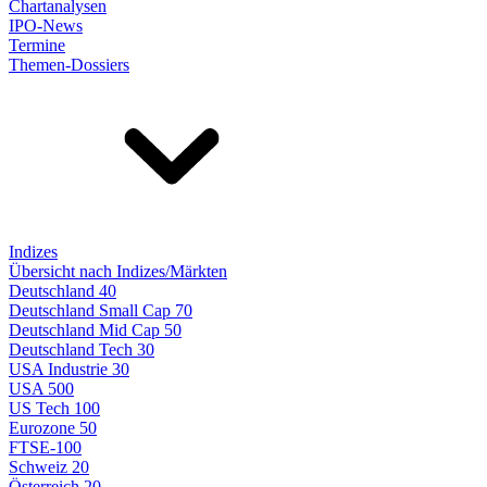
Chartanalysen
IPO-News
Termine
Themen-Dossiers
Indizes
Übersicht nach Indizes/Märkten
Deutschland 40
Deutschland Small Cap 70
Deutschland Mid Cap 50
Deutschland Tech 30
USA Industrie 30
USA 500
US Tech 100
Eurozone 50
FTSE-100
Schweiz 20
Österreich 20