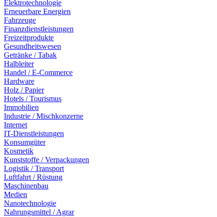
Elektrotechnologie
Erneuerbare Energien
Fahrzeuge
Finanzdienstleistungen
Freizeitprodukte
Gesundheitswesen
Getränke / Tabak
Halbleiter
Handel / E-Commerce
Hardware
Holz / Papier
Hotels / Tourismus
Immobilien
Industrie / Mischkonzerne
Internet
IT-Dienstleistungen
Konsumgüter
Kosmetik
Kunststoffe / Verpackungen
Logistik / Transport
Luftfahrt / Rüstung
Maschinenbau
Medien
Nanotechnologie
Nahrungsmittel / Agrar