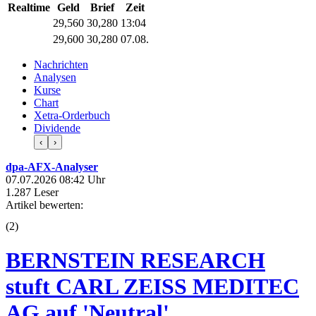
Realtime
Geld
Brief
Zeit
29,560
30,280
13:04
29,600
30,280
07.08.
Nachrichten
Analysen
Kurse
Chart
Xetra-Orderbuch
Dividende
‹
›
dpa-AFX-Analyser
07.07.2026 08:42 Uhr
1.287 Leser
Artikel bewerten:
(
2
)
BERNSTEIN RESEARCH
stuft CARL ZEISS MEDITEC
AG auf 'Neutral'