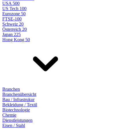
USA 500
US Tech 100
Eurozone 50
FTSE-100
Schweiz 20
Österreich 20
Japan 225
Hong Kong 50
Branchen
Branchenübersicht
Bau / Infrastrukur
Bekleidung / Textil
Biotechnologie
Chemie
Dienstleistungen
Eisen / Stahl