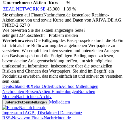
Unternehmen / Aktien
Kurs
%
ZEAL NETWORK SE
43,900
+1,39 %
Sie erhalten auf FinanzNachrichten.de kostenlose Realtime-
Aktienkurse von
und
sowie Kurse und Daten von
ARIVA.DE AG
.
FNRD-2.627.0
Wie bewerten Sie die aktuell angezeigte Seite?
sehr gut
1
2
3
4
5
6
schlecht
Problem melden
Werbehinweise:
Die Billigung des Basisprospekts durch die BaFin
ist nicht als ihre Befürwortung der angebotenen Wertpapiere zu
verstehen. Wir empfehlen Interessenten und potenziellen Anlegern
den Basisprospekt und die Endgültigen Bedingungen zu lesen,
bevor sie eine Anlageentscheidung treffen, um sich möglichst
umfassend zu informieren, insbesondere über die potenziellen
Risiken und Chancen des Wertpapiers. Sie sind im Begriff, ein
Produkt zu erwerben, das nicht einfach ist und schwer zu verstehen
sein kann.
Deutschland 40
Xetra-Orderbuch
Ad hoc-Mitteilungen
Nachrichten Börsen
Aktien-Empfehlungen
Branchen
Medien
Nachrichten-Archiv
Mediadaten
Datenschutzeinstellungen
Impressum | AGB | Disclaimer | Datenschutz
RSS-News von FinanzNachrichten.de