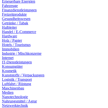
Erneuerbare Energien
Fahrzeuge
Finanzdienstleistungen
Freizeitprodukte
Gesundheitswesen
Getränke / Tabak
Halbleiter
Handel / E-Commerce
Hardware
Holz / Papier
Hotels / Tourismus
Immobilien
Industrie / Mischkonzerne
Internet
IT-Dienstleistungen
Konsumgüter
Kosmetik
Kunststoffe / Verpackungen
Logistik / Transport
Luftfahrt / Rüstung
Maschinenbau
Medien
Nanotechnologie
Nahrungsmittel / Agrar
Netzwerktechnik