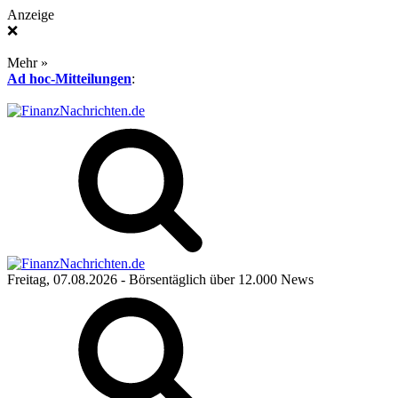
Anzeige
❌
Mehr »
Ad hoc-Mitteilungen
:
Freitag, 07.08.2026
- Börsentäglich über 12.000 News