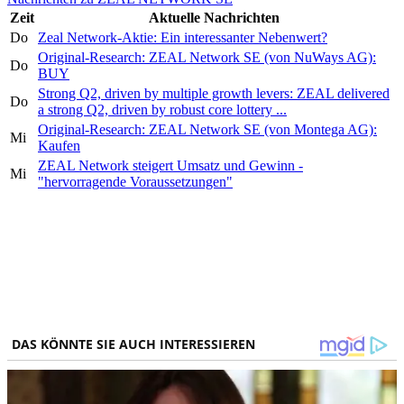
Zeit
Aktuelle Nachrichten
Do
Zeal Network-Aktie: Ein interessanter Nebenwert?
Original-Research: ZEAL Network SE (von NuWays AG):
Do
BUY
Strong Q2, driven by multiple growth levers: ZEAL delivered
Do
a strong Q2, driven by robust core lottery ...
Original-Research: ZEAL Network SE (von Montega AG):
Mi
Kaufen
ZEAL Network steigert Umsatz und Gewinn -
Mi
"hervorragende Voraussetzungen"