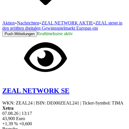
Aktien
»
Nachrichten
»
ZEAL NETWORK AKTIE
»
ZEAL steigt in
den größten digitalen Gewinnspielmarkt Europas ein
Realtimekurse aktiv
Push Mitteilungen
ZEAL NETWORK SE
WKN: ZEAL24
|
ISIN: DE000ZEAL241
|
Ticker-Symbol: TIMA
Xetra
07.08.26
|
13:17
43,900
Euro
+1,39 %
+0,600
Branche