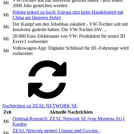
VW-Tochter soll mit Insolvenz gedroht haben - jetzt sollen
Mi
2000 Jobs gestrichen werden
Peking pokert zu hoch: Europa sitzt beim Handelsstreit mit
Mi
China am längeren Hebel
Der Kampf um den Jobabbau eskaliert - VW-Tochter soll mit
Mi
Insolvenz gedroht haben: Die VW-Tochter IAV ...
20.000 Euro Elektroauto von VW: Produktion für neuen ID
Mi
Every1 vorbereitet
Volkswagen-App: Digitaler Schlüssel für ID.-Fahrzeuge wird
Mi
vorbereitet
Nachrichten zu ZEAL NETWORK SE
Zeit
Aktuelle Nachrichten
Original-Research: ZEAL Network SE (von Montega AG):
Mi
Kaufen
ZEAL Network steigert Umsatz und Gewinn -
Mi