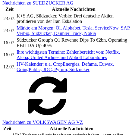
Nachrichten zu SUEDZUCKER AG
Zeit
Aktuelle Nachrichten
K+S AG, Südzucker, Verbio: Drei deutsche Aktien
23.07.
profitieren von der Iran-Eskalation
Märkte am Morgen: Öl, Alphabet, Tesla, ServiceNow, SAP,
23.07.
Verbio, Südzucker, Daimler Truck, Nokia
Südzucker Group's Q1 Revenue Dips To €2bn, Operating
16.07.
EBITDA Up 40%
Ihre wichtigsten Termine: Zahlenbereicht von: Netflix,
16.07.
Alcoa, United Airlines und Abbott Laboratories
HV-Kalender: u.a. CropEnergies, Defama, Euwax,
12.07.
GoingPublic, JDC, Pyrum, Südzucker
Nachrichten zu VOLKSWAGEN AG VZ
Zeit
Aktuelle Nachrichten