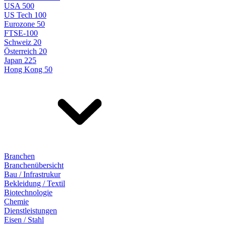
USA 500
US Tech 100
Eurozone 50
FTSE-100
Schweiz 20
Österreich 20
Japan 225
Hong Kong 50
Branchen
Branchenübersicht
Bau / Infrastrukur
Bekleidung / Textil
Biotechnologie
Chemie
Dienstleistungen
Eisen / Stahl