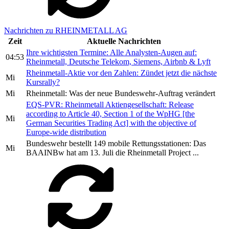
Nachrichten zu RHEINMETALL AG
Zeit
Aktuelle Nachrichten
Ihre wichtigsten Termine: Alle Analysten-Augen auf:
04:53
Rheinmetall, Deutsche Telekom, Siemens, Airbnb & Lyft
Rheinmetall-Aktie vor den Zahlen: Zündet jetzt die nächste
Mi
Kursrally?
Mi
Rheinmetall: Was der neue Bundeswehr-Auftrag verändert
EQS-PVR: Rheinmetall Aktiengesellschaft: Release
according to Article 40, Section 1 of the WpHG [the
Mi
German Securities Trading Act] with the objective of
Europe-wide distribution
Bundeswehr bestellt 149 mobile Rettungsstationen: Das
Mi
BAAINBw hat am 13. Juli die Rheinmetall Project ...