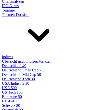
Chartanalysen
IPO-News
Termine
Themen-Dossiers
Indizes
Übersicht nach Indizes/Märkten
Deutschland 40
Deutschland Small Cap 70
Deutschland Mid Cap 50
Deutschland Tech 30
USA Industrie 30
USA 500
US Tech 100
Eurozone 50
FTSE-100
Schweiz 20
Österreich 20