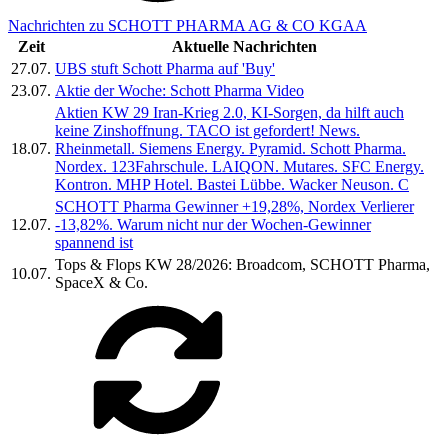
Nachrichten zu SCHOTT PHARMA AG & CO KGAA
Zeit
Aktuelle Nachrichten
27.07.
UBS stuft Schott Pharma auf 'Buy'
23.07.
Aktie der Woche: Schott Pharma Video
Aktien KW 29 Iran-Krieg 2.0, KI-Sorgen, da hilft auch
keine Zinshoffnung. TACO ist gefordert! News.
18.07.
Rheinmetall. Siemens Energy. Pyramid. Schott Pharma.
Nordex. 123Fahrschule. LAIQON. Mutares. SFC Energy.
Kontron. MHP Hotel. Bastei Lübbe. Wacker Neuson. C
SCHOTT Pharma Gewinner +19,28%, Nordex Verlierer
12.07.
-13,82%. Warum nicht nur der Wochen-Gewinner
spannend ist
Tops & Flops KW 28/2026: Broadcom, SCHOTT Pharma,
10.07.
SpaceX & Co.