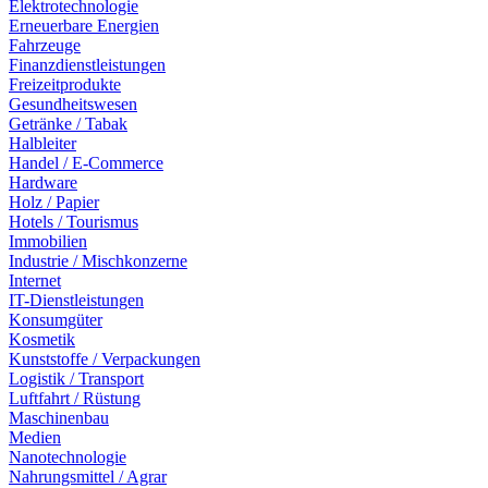
Elektrotechnologie
Erneuerbare Energien
Fahrzeuge
Finanzdienstleistungen
Freizeitprodukte
Gesundheitswesen
Getränke / Tabak
Halbleiter
Handel / E-Commerce
Hardware
Holz / Papier
Hotels / Tourismus
Immobilien
Industrie / Mischkonzerne
Internet
IT-Dienstleistungen
Konsumgüter
Kosmetik
Kunststoffe / Verpackungen
Logistik / Transport
Luftfahrt / Rüstung
Maschinenbau
Medien
Nanotechnologie
Nahrungsmittel / Agrar