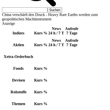
China verschärft den Druck - Heavy Rare Earths werden zum
geopolitischen Machtinstrument
Anzeige
News
Aufrufe
Indizes
Kurs
%
24 h / 7 T
7 Tage
News
Aufrufe
Aktien
Kurs
%
24 h / 7 T
7 Tage
Xetra-Orderbuch
Fonds
Kurs
%
Devisen
Kurs
%
Rohstoffe
Kurs
%
Themen
Kurs
%