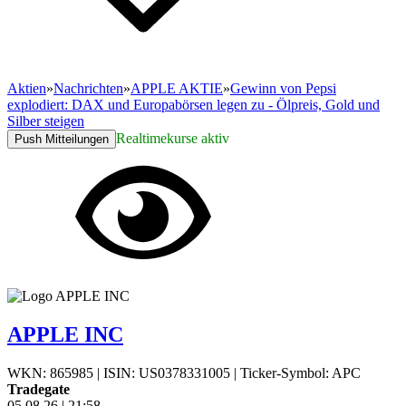
Aktien
»
Nachrichten
»
APPLE AKTIE
»
Gewinn von Pepsi
explodiert: DAX und Europabörsen legen zu - Ölpreis, Gold und
Silber steigen
Realtimekurse aktiv
Push Mitteilungen
APPLE INC
WKN: 865985
|
ISIN: US0378331005
|
Ticker-Symbol: APC
Tradegate
05.08.26
|
21:58