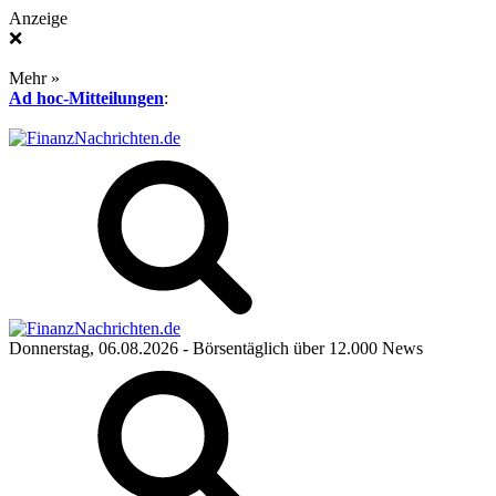
Anzeige
❌
Mehr »
Ad hoc-Mitteilungen
:
Donnerstag, 06.08.2026
- Börsentäglich über 12.000 News