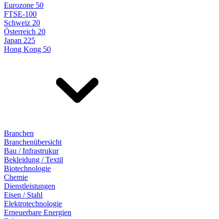
Eurozone 50
FTSE-100
Schweiz 20
Österreich 20
Japan 225
Hong Kong 50
Branchen
Branchenübersicht
Bau / Infrastrukur
Bekleidung / Textil
Biotechnologie
Chemie
Dienstleistungen
Eisen / Stahl
Elektrotechnologie
Erneuerbare Energien