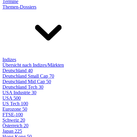
Termine
Themen-Dossiers
Indizes
Übersicht nach Indizes/Märkten
Deutschland 40
Deutschland Small Cap 70
Deutschland Mid Cap 50
Deutschland Tech 30
USA Industrie 30
USA 500
US Tech 100
Eurozone 50
FTSE-100
Schweiz 20
Österreich 20
Japan 225
Hong Kong 50