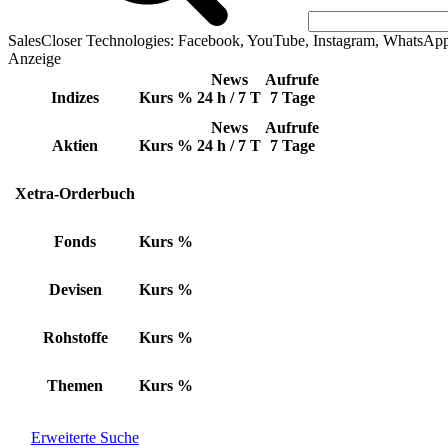
SalesCloser Technologies: Facebook, YouTube, Instagram, WhatsAp
Anzeige
News
Aufrufe
Indizes
Kurs
%
24 h / 7 T
7 Tage
News
Aufrufe
Aktien
Kurs
%
24 h / 7 T
7 Tage
Xetra-Orderbuch
Fonds
Kurs
%
Devisen
Kurs
%
Rohstoffe
Kurs
%
Themen
Kurs
%
Erweiterte Suche