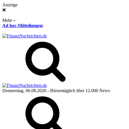
Anzeige
❌
Mehr »
Ad hoc-Mitteilungen
:
Donnerstag, 06.08.2026
- Börsentäglich über 12.000 News