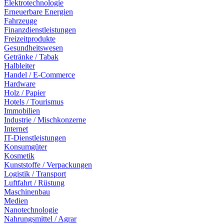
Elektrotechnologie
Erneuerbare Energien
Fahrzeuge
Finanzdienstleistungen
Freizeitprodukte
Gesundheitswesen
Getränke / Tabak
Halbleiter
Handel / E-Commerce
Hardware
Holz / Papier
Hotels / Tourismus
Immobilien
Industrie / Mischkonzerne
Internet
IT-Dienstleistungen
Konsumgüter
Kosmetik
Kunststoffe / Verpackungen
Logistik / Transport
Luftfahrt / Rüstung
Maschinenbau
Medien
Nanotechnologie
Nahrungsmittel / Agrar