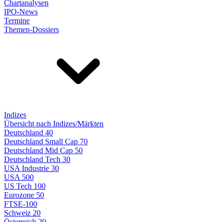
Chartanalysen
IPO-News
Termine
Themen-Dossiers
Indizes
Übersicht nach Indizes/Märkten
Deutschland 40
Deutschland Small Cap 70
Deutschland Mid Cap 50
Deutschland Tech 30
USA Industrie 30
USA 500
US Tech 100
Eurozone 50
FTSE-100
Schweiz 20
Österreich 20