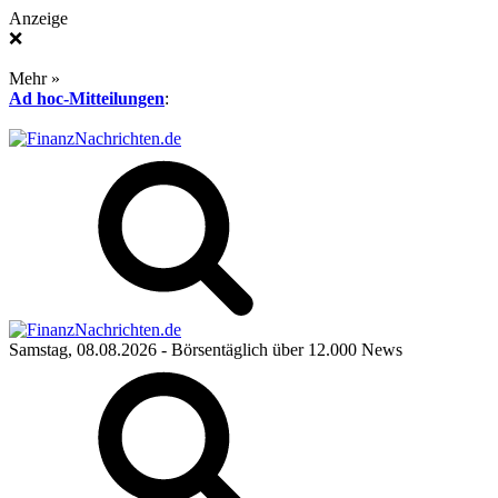
Anzeige
❌
Mehr »
Ad hoc-Mitteilungen
:
Samstag, 08.08.2026
- Börsentäglich über 12.000 News