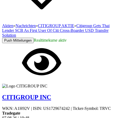
Aktien
»
Nachrichten
»
CITIGROUP AKTIE
»
Citigroup Gets Thai
Lender SCB As First User Of Citi Cross-Boarder USD Transfer
Solution
Realtimekurse aktiv
Push Mitteilungen
CITIGROUP INC
WKN: A1H92V
|
ISIN: US1729674242
|
Ticker-Symbol: TRVC
Tradegate
07.08.26
|
19:48