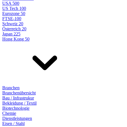
USA 500
US Tech 100
Eurozone 50
FTSE-100
Schweiz 20
Österreich 20
Japan 225
Hong Kong 50
Branchen
Branchenübersicht
Bau / Infrastrukur
Bekleidung / Textil
Biotechnologie
Chemie
Dienstleistungen
Eisen / Stahl