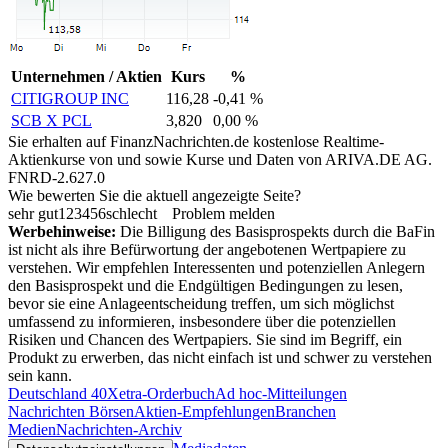
Unternehmen / Aktien
Kurs
%
CITIGROUP INC
116,28
-0,41 %
SCB X PCL
3,820
0,00 %
Sie erhalten auf FinanzNachrichten.de kostenlose Realtime-
Aktienkurse von
und
sowie Kurse und Daten von
ARIVA.DE AG
.
FNRD-2.627.0
Wie bewerten Sie die aktuell angezeigte Seite?
sehr gut
1
2
3
4
5
6
schlecht
Problem melden
Werbehinweise:
Die Billigung des Basisprospekts durch die BaFin
ist nicht als ihre Befürwortung der angebotenen Wertpapiere zu
verstehen. Wir empfehlen Interessenten und potenziellen Anlegern
den Basisprospekt und die Endgültigen Bedingungen zu lesen,
bevor sie eine Anlageentscheidung treffen, um sich möglichst
umfassend zu informieren, insbesondere über die potenziellen
Risiken und Chancen des Wertpapiers. Sie sind im Begriff, ein
Produkt zu erwerben, das nicht einfach ist und schwer zu verstehen
sein kann.
Deutschland 40
Xetra-Orderbuch
Ad hoc-Mitteilungen
Nachrichten Börsen
Aktien-Empfehlungen
Branchen
Medien
Nachrichten-Archiv