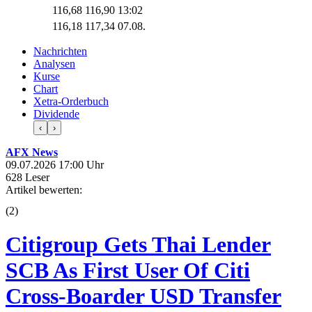
116,68
116,90
13:02
116,18
117,34
07.08.
Nachrichten
Analysen
Kurse
Chart
Xetra-Orderbuch
Dividende
‹
›
AFX News
09.07.2026 17:00 Uhr
628 Leser
Artikel bewerten:
(
2
)
Citigroup Gets Thai Lender
SCB As First User Of Citi
Cross-Boarder USD Transfer