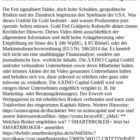
Die Fed signalisiert Stärke, doch hohe Schulden, geopolitische
Risiken und der Zinsdruck begrenzen den Spielraum der USA. Was
dieses Umfeld für Gold bedeutet - und warum Produzenten jetzt
operativ liefern müssen. Gold Fed Goldpreis Rohstoffe aktien zinsen
Rechtlicher Hinweis: Dieses Video dient ausschließlich der
allgemeinen Information und stellt keine Anlageberatung oder
Empfehlung im Sinne des § 34b WpHG, § 85 BörseG oder der
Marktmissbrauchsverordnung (EU) Nr. 596/2014 dar. Es handelt
sich nicht um eine unabhängige Finanzanalyse, sondern um
journalistische bzw. werbliche Inhalte. Die AXINO Capital GmbH
und/oder verbundene Unternehmen sowie deren Mitarbeiter halten
oder können Aktien der im Video genannten Unternehmen halten
und behalten sich vor, diese jederzeit zu erhöhen oder ganz oder
teilweise zu veräußern. Die AXINO Capital GmbH wird von
einigen dieser Unternehmen entgeltlich vergütet (z. B. für
Marketing- oder Beratungsleistungen). Der Erwerb von
Wertpapieren ist mit erheblichen Risiken verbunden und kann zum
Totalverlust des eingesetzten Kapitals führen. Weitere Hinweise:
https://axinocapital.de/disclaimer Wer ist axinocapital und was sind
unsere Interessenskonflikte- https://youtu.be/avz6IC_zMaU **
Welchen Broker empfehlen wir? ? SMARTBROKER+ Jetzt bei
SMARTBROKER+ anmelden
https://dwbdiv.smartbrokerplus.de/ts/94450/tsc?
typ=r&amc=con.smartbrokerplus.536976.560227.CRTFTDvPqPZ