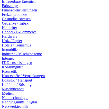
Erneuerbare Energien
Fahrzeuge
Finanzdienstleistungen
Freizeitprodukte
Gesundheitswesen
Getränke / Tabak
Halbleiter
Handel / E-Commerce
Hardware
Holz / Papier
Hotels / Tourismus
Immobilien
Industrie / Mischkonzerne
Internet
IT-Dienstleistungen
Konsumgüter
Kosmetik
Kunststoffe / Verpackungen
Logistik / Transport
Luftfahrt / Rüstung
Maschinenbau
Medien
Nanotechnologie
Nahrungsmittel / Agrar
Netzwerktechnik