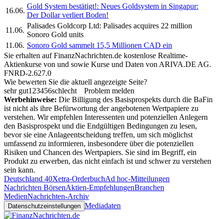
Gold System bestätigt!: Neues Goldsystem in Singapur:
16.06.
Der Dollar verliert Boden!
Palisades Goldcorp Ltd: Palisades acquires 22 million
11.06.
Sonoro Gold units
11.06.
Sonoro Gold sammelt 15,5 Millionen CAD ein
Sie erhalten auf FinanzNachrichten.de kostenlose Realtime-
Aktienkurse von
und
sowie Kurse und Daten von
ARIVA.DE AG
.
FNRD-2.627.0
Wie bewerten Sie die aktuell angezeigte Seite?
sehr gut
1
2
3
4
5
6
schlecht
Problem melden
Werbehinweise:
Die Billigung des Basisprospekts durch die BaFin
ist nicht als ihre Befürwortung der angebotenen Wertpapiere zu
verstehen. Wir empfehlen Interessenten und potenziellen Anlegern
den Basisprospekt und die Endgültigen Bedingungen zu lesen,
bevor sie eine Anlageentscheidung treffen, um sich möglichst
umfassend zu informieren, insbesondere über die potenziellen
Risiken und Chancen des Wertpapiers. Sie sind im Begriff, ein
Produkt zu erwerben, das nicht einfach ist und schwer zu verstehen
sein kann.
Deutschland 40
Xetra-Orderbuch
Ad hoc-Mitteilungen
Nachrichten Börsen
Aktien-Empfehlungen
Branchen
Medien
Nachrichten-Archiv
Mediadaten
Datenschutzeinstellungen