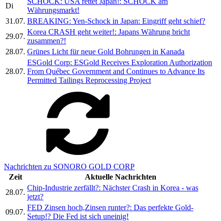
SCHOCK: USA rettet Japan!: SCHOCK am
Di
Währungsmarkt!
31.07.
BREAKING: Yen-Schock in Japan: Eingriff geht schief?
Korea CRASH geht weiter!: Japans Währung bricht
29.07.
zusammen?!
28.07.
Grünes Licht für neue Gold Bohrungen in Kanada
ESGold Corp: ESGold Receives Exploration Authorization
28.07.
From Québec Government and Continues to Advance Its
Permitted Tailings Reprocessing Project
Nachrichten zu SONORO GOLD CORP
Zeit
Aktuelle Nachrichten
Chip-Industrie zerfällt?: Nächster Crash in Korea - was
28.07.
jetzt?
FED Zinsen hoch,Zinsen runter?: Das perfekte Gold-
09.07.
Setup!? Die Fed ist sich uneinig!