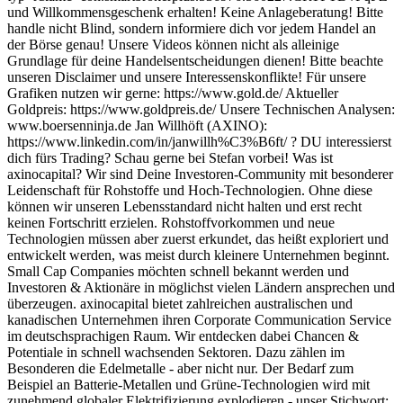
und Willkommensgeschenk erhalten! Keine Anlageberatung! Bitte
handle nicht Blind, sondern informiere dich vor jedem Handel an
der Börse genau! Unsere Videos können nicht als alleinige
Grundlage für deine Handelsentscheidungen dienen! Bitte beachte
unseren Disclaimer und unsere Interessenskonflikte! Für unsere
Grafiken nutzen wir gerne: https://www.gold.de/ Aktueller
Goldpreis: https://www.goldpreis.de/ Unsere Technischen Analysen:
www.boersenninja.de Jan Willhöft (AXINO):
https://www.linkedin.com/in/janwillh%C3%B6ft/ ? DU interessierst
dich fürs Trading? Schau gerne bei Stefan vorbei! Was ist
axinocapital? Wir sind Deine Investoren-Community mit besonderer
Leidenschaft für Rohstoffe und Hoch-Technologien. Ohne diese
können wir unseren Lebensstandard nicht halten und erst recht
keinen Fortschritt erzielen. Rohstoffvorkommen und neue
Technologien müssen aber zuerst erkundet, das heißt exploriert und
entwickelt werden, was meist durch kleinere Unternehmen beginnt.
Small Cap Companies möchten schnell bekannt werden und
Investoren & Aktionäre in möglichst vielen Ländern ansprechen und
überzeugen. axinocapital bietet zahlreichen australischen und
kanadischen Unternehmen ihren Corporate Communication Service
im deutschsprachigen Raum. Wir entdecken dabei Chancen &
Potentiale in schnell wachsenden Sektoren. Dazu zählen im
Besonderen die Edelmetalle - aber nicht nur. Der Bedarf zum
Beispiel an Batterie-Metallen und Grüne-Technologien wird mit
zunehmend globaler Elektrifizierung explodieren - unser Stichwort: