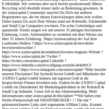
E-Mobilität. Wir vertreten aber auch bereits produzierende Minen.
Recycling wird ebenfalls immer mehr an Bedeutung gewinnen. In
der axinocapital Community tauschst Du Dich mit anderen
Begeisterten aus, die bei diesen Entwicklungen dabei sein wollen.
Dabei kannst Du auch Dein Wissen rund um Rohstoffe, Edelmetalle
und Small Cap Companies erweitern. Für echte Geheimtipps und
spannende Trends sorgen wir mit unserer 35-jährigen Investment-
Erfahrung. Lerne, Aktienmärkte zu verstehen mit dem Wissen aus
über 35 Jahren Erfahrung. ?https://axinoacademy.de/ Auf dem
Laufenden bleiben ? https://www.axinocapital.de/newsletter
Investorenbroschüre ?
https://www.axinocapital.de/redaktion/investor-magazin Website ?
https://www.axinocapital.de/ Twitter ?
https://twitter.com/axinocapital LinkedIn ?
https://www.linkedin.com/in/wolfgang-seybold-a04a0913/
Instagram ? https://www.instagram.com/axinocapital/ *Bitte beachte
unseren Disclaimer! Die Seybold Invest GmbH und Mitarbeiter der
AXINO Capital GmbH können mit eigenem Geld in die
besprochenen Firmen investiert sein. Zudem ist die AXINO Capital
GmbH ein Dienstleister für Marketingaktivitäten in der Rohstoff &
Small Cap Industrie. Unser Job ist das Aktienmarketing. Mehr
Informationen unter axinocapital.de/disclaimer **Wir haben eine
Werbe-Partnerschaft mit SMARTBROKER+ ! / Die mit *
gekennzeichneten Links sind sogenannte Affiliate Links. Kommt
über einen solchen Link ein Einkauf zustande, werde ich mit einer