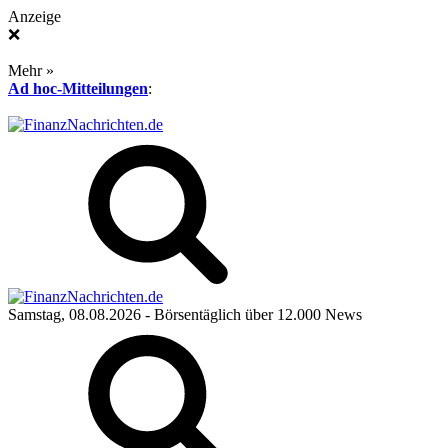
Anzeige
❌
Mehr »
Ad hoc-Mitteilungen
:
Samstag, 08.08.2026
- Börsentäglich über 12.000 News