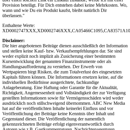
Provision beteiligt. Für Dich entstehen dabei keine Mehrkosten. Wo,
wann und wie Du ein Produkt kaufst, bleibt natürlich Dir
überlassen."
Enthaltene Werte:
XD0002747XXX,XD0002746XXX,CA05466C1095,CA83571A10
Disclaimer:
Die hier angebotenen Beiträge dienen ausschließlich der Information
und stellen keine Kauf- bzw. Verkaufsempfehlungen dar. Sie sind
weder explizit noch implizit als Zusicherung einer bestimmten
Kursentwicklung der genannten Finanzinstrumente oder als
Handlungsaufforderung zu verstehen. Der Erwerb von
Wertpapieren birgt Risiken, die zum Totalverlust des eingesetzten
Kapitals führen können. Die Informationen ersetzen keine, auf die
individuellen Bedürfnisse ausgerichtete, fachkundige
Anlageberatung. Eine Haftung oder Garantie für die Aktualität,
Richtigkeit, Angemessenheit und Vollständigkeit der zur Verfügung
gestellten Informationen sowie für Vermögensschäden wird weder
ausdrücklich noch stillschweigend übernommen. ABC New Media
hat auf die veröffentlichten Inhalte keinerlei Einfluss und vor
Veröffentlichung der Beiträge keine Kenntnis über Inhalt und
Gegenstand dieser. Die Veröffentlichung der namentlich
gekennzeichneten Beiträge erfolgt eigenverantwortlich durch
Autoren wie z.B. Gastkommentatoren, Nachrichtenagenturen,