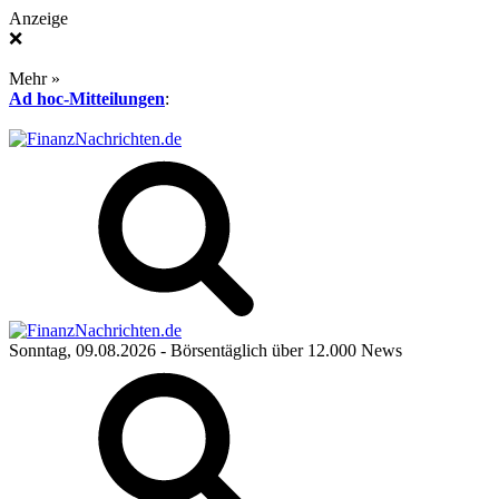
Anzeige
❌
Mehr »
Ad hoc-Mitteilungen
:
Sonntag, 09.08.2026
- Börsentäglich über 12.000 News