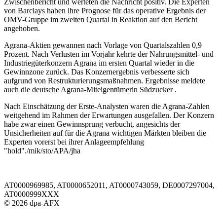
Zwischenbericht und werteten die Nachricht positiv. Die Experten
von Barclays haben ihre Prognose für das operative Ergebnis der
OMV-Gruppe im zweiten Quartal in Reaktion auf den Bericht
angehoben.
Agrana-Aktien gewannen nach Vorlage von Quartalszahlen 0,9
Prozent. Nach Verlusten im Vorjahr kehrte der Nahrungsmittel- und
Industriegüterkonzern Agrana im ersten Quartal wieder in die
Gewinnzone zurück. Das Konzernergebnis verbesserte sich
aufgrund von Restrukturierungsmaßnahmen. Ergebnisse meldete
auch die deutsche Agrana-Miteigentümerin Südzucker .
Nach Einschätzung der Erste-Analysten waren die Agrana-Zahlen
weitgehend im Rahmen der Erwartungen ausgefallen. Der Konzern
habe zwar einen Gewinnsprung verbucht, angesichts der
Unsicherheiten auf für die Agrana wichtigen Märkten bleiben die
Experten vorerst bei ihrer Anlageempfehlung
"hold"./mik/sto/APA/jha
AT0000969985, AT0000652011, AT0000743059, DE0007297004,
AT0000999XXX
© 2026 dpa-AFX