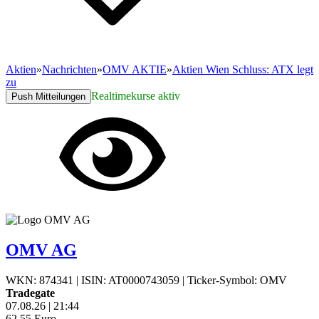
Aktien
»
Nachrichten
»
OMV AKTIE
»
Aktien Wien Schluss: ATX legt
zu
Realtimekurse aktiv
Push Mitteilungen
OMV AG
WKN: 874341
|
ISIN: AT0000743059
|
Ticker-Symbol: OMV
Tradegate
07.08.26
|
21:44
62,55
Euro