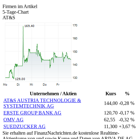
Firmen im Artikel
5-Tage-Chart
AT&S
Unternehmen / Aktien
Kurs
%
AT&S AUSTRIA TECHNOLOGIE &
144,00
-0,28 %
SYSTEMTECHNIK AG
ERSTE GROUP BANK AG
120,70
-0,17 %
OMV AG
62,55
-0,32 %
SUEDZUCKER AG
11,300
+3,67 %
Sie erhalten auf FinanzNachrichten.de kostenlose Realtime-
Aktienkurse von
und
sowie Kurse und Daten von
ARIVA.DE AG
.