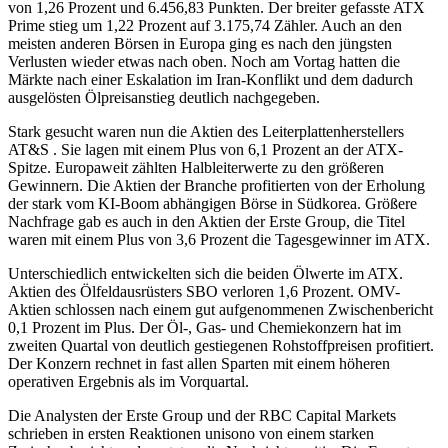
von 1,26 Prozent und 6.456,83 Punkten. Der breiter gefasste ATX
Prime stieg um 1,22 Prozent auf 3.175,74 Zähler. Auch an den
meisten anderen Börsen in Europa ging es nach den jüngsten
Verlusten wieder etwas nach oben. Noch am Vortag hatten die
Märkte nach einer Eskalation im Iran-Konflikt und dem dadurch
ausgelösten Ölpreisanstieg deutlich nachgegeben.
Stark gesucht waren nun die Aktien des Leiterplattenherstellers
AT&S . Sie lagen mit einem Plus von 6,1 Prozent an der ATX-
Spitze. Europaweit zählten Halbleiterwerte zu den größeren
Gewinnern. Die Aktien der Branche profitierten von der Erholung
der stark vom KI-Boom abhängigen Börse in Südkorea. Größere
Nachfrage gab es auch in den Aktien der Erste Group, die Titel
waren mit einem Plus von 3,6 Prozent die Tagesgewinner im ATX.
Unterschiedlich entwickelten sich die beiden Ölwerte im ATX.
Aktien des Ölfeldausrüsters SBO verloren 1,6 Prozent. OMV-
Aktien schlossen nach einem gut aufgenommenen Zwischenbericht
0,1 Prozent im Plus. Der Öl-, Gas- und Chemiekonzern hat im
zweiten Quartal von deutlich gestiegenen Rohstoffpreisen profitiert.
Der Konzern rechnet in fast allen Sparten mit einem höheren
operativen Ergebnis als im Vorquartal.
Die Analysten der Erste Group und der RBC Capital Markets
schrieben in ersten Reaktionen unisono von einem starken