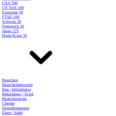
USA 500
US Tech 100
Eurozone 50
FTSE-100
Schweiz 20
Österreich 20
Japan 225
Hong Kong 50
Branchen
Branchenübersicht
Bau / Infrastrukur
Bekleidung / Textil
Biotechnologie
Chemie
Dienstleistungen
Eisen / Stahl