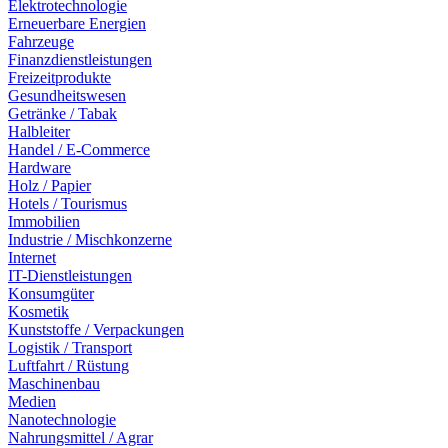
Elektrotechnologie
Erneuerbare Energien
Fahrzeuge
Finanzdienstleistungen
Freizeitprodukte
Gesundheitswesen
Getränke / Tabak
Halbleiter
Handel / E-Commerce
Hardware
Holz / Papier
Hotels / Tourismus
Immobilien
Industrie / Mischkonzerne
Internet
IT-Dienstleistungen
Konsumgüter
Kosmetik
Kunststoffe / Verpackungen
Logistik / Transport
Luftfahrt / Rüstung
Maschinenbau
Medien
Nanotechnologie
Nahrungsmittel / Agrar