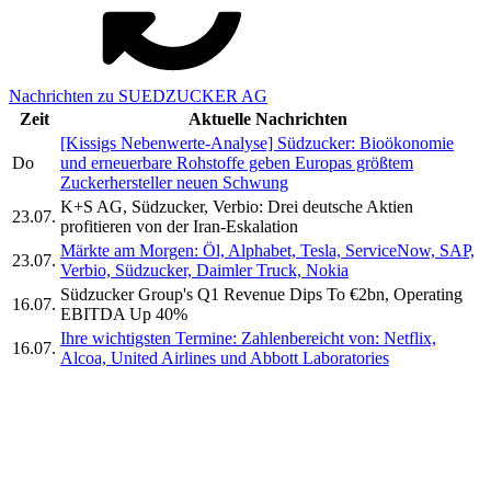
Nachrichten zu SUEDZUCKER AG
Zeit
Aktuelle Nachrichten
[Kissigs Nebenwerte-Analyse] Südzucker: Bioökonomie
Do
und erneuerbare Rohstoffe geben Europas größtem
Zuckerhersteller neuen Schwung
K+S AG, Südzucker, Verbio: Drei deutsche Aktien
23.07.
profitieren von der Iran-Eskalation
Märkte am Morgen: Öl, Alphabet, Tesla, ServiceNow, SAP,
23.07.
Verbio, Südzucker, Daimler Truck, Nokia
Südzucker Group's Q1 Revenue Dips To €2bn, Operating
16.07.
EBITDA Up 40%
Ihre wichtigsten Termine: Zahlenbereicht von: Netflix,
16.07.
Alcoa, United Airlines und Abbott Laboratories