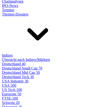
Chartanalysen
IPO-News
Termine
Themen-Dossiers
Indizes
Übersicht nach Indizes/Märkten
Deutschland 40
Deutschland Small Cap 70
Deutschland Mid Cap 50
Deutschland Tech 30
USA Industrie 30
USA 500
US Tech 100
Eurozone 50
FTSE-100
Schweiz 20
Österreich 20