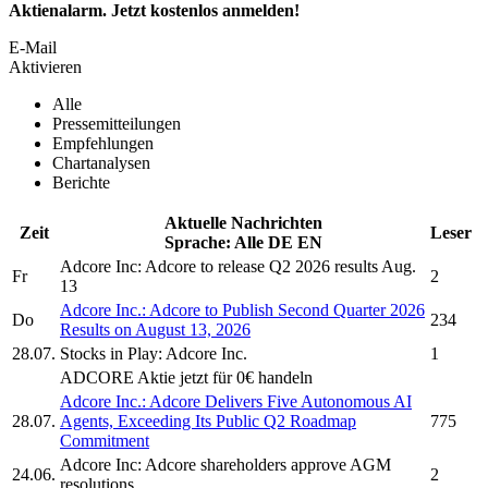
Aktienalarm. Jetzt kostenlos anmelden!
E-Mail
Aktivieren
Alle
Pressemitteilungen
Empfehlungen
Chartanalysen
Berichte
Aktuelle Nachrichten
Zeit
Leser
Sprache:
Alle
DE
EN
Adcore Inc:
Adcore
to release Q2 2026 results Aug.
Fr
2
13
Adcore Inc.
:
Adcore
to Publish Second Quarter 2026
Do
234
Results on August 13, 2026
28.07.
Stocks in Play:
Adcore Inc.
1
ADCORE
Aktie jetzt für 0€ handeln
Adcore Inc.
:
Adcore
Delivers Five Autonomous AI
28.07.
Agents, Exceeding Its Public Q2 Roadmap
775
Commitment
Adcore Inc:
Adcore
shareholders approve AGM
24.06.
2
resolutions