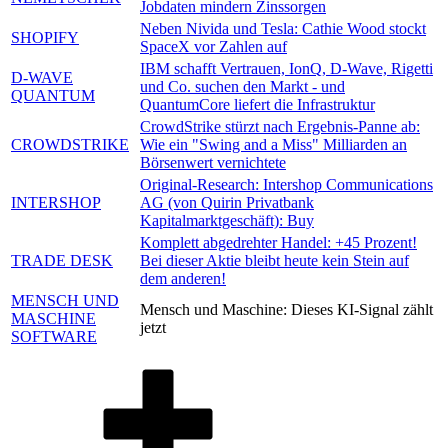
Jobdaten mindern Zinssorgen
Neben Nivida und Tesla: Cathie Wood stockt
SHOPIFY
SpaceX vor Zahlen auf
IBM schafft Vertrauen, IonQ, D-Wave, Rigetti
D-WAVE
und Co. suchen den Markt - und
QUANTUM
QuantumCore liefert die Infrastruktur
CrowdStrike stürzt nach Ergebnis-Panne ab:
CROWDSTRIKE
Wie ein "Swing and a Miss" Milliarden an
Börsenwert vernichtete
Original-Research: Intershop Communications
INTERSHOP
AG (von Quirin Privatbank
Kapitalmarktgeschäft): Buy
Komplett abgedrehter Handel: +45 Prozent!
TRADE DESK
Bei dieser Aktie bleibt heute kein Stein auf
dem anderen!
MENSCH UND
Mensch und Maschine: Dieses KI-Signal zählt
MASCHINE
jetzt
SOFTWARE