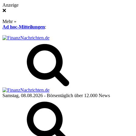
Anzeige
❌
Mehr »
Ad hoc-Mitteilungen
:
Samstag, 08.08.2026
- Börsentäglich über 12.000 News