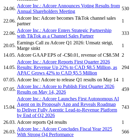
Adcore Inc.
:
Adcore
Announces Voting Results from
24.06.
530
Annual Shareholders Meeting
Adcore Inc:
Adcore
becomes TikTok channel sales
22.06.
1
partner
Adcore Inc.
:
Adcore
Enters Strategic Partnership
22.06.
333
with TikTok as a Channel Sales Partner
Earnings Call zu
Adcore
Q1 2026: Umsatz steigt,
20.05.
1
Marge sinkt
14.05.
Adcore
GAAP EPS of -C$0.01, revenue of C$8.5M
2
Adcore Inc.
:
Adcore
Reports First Quarter 2026
14.05.
Results: Revenue Up 22% to CAD $8.5 Million, as
294
APAC Grows 42% to CAD $5.5 Million
07.05.
Adcore Inc:
Adcore
to release Q1 results on May 14
1
Adcore Inc.
:
Adcore
to Publish First Quarter 2026
07.05.
459
Results on May 14, 2026
Adcore Inc.
:
Adcore
Launches First Autonomous AI
Agent on its Proposaly App and Reveals Roadmap
15.04.
743
to Deliver Fully Agentic Lead-to-Revenue Platform
by End of Q2 2026
26.03.
Adcore
reports Q4 results
1
Adcore Inc.
:
Adcore
Concludes Fiscal Year 2025
26.03.
566
With Strong Q4 Performance