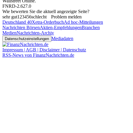
Wallstreet Online
.
FNRD-2.627.0
Wie bewerten Sie die aktuell angezeigte Seite?
sehr gut
1
2
3
4
5
6
schlecht
Problem melden
Deutschland 40
Xetra-Orderbuch
Ad hoc-Mitteilungen
Nachrichten Börsen
Aktien-Empfehlungen
Branchen
Medien
Nachrichten-Archiv
Mediadaten
Datenschutzeinstellungen
Impressum | AGB | Disclaimer | Datenschutz
RSS-News von FinanzNachrichten.de