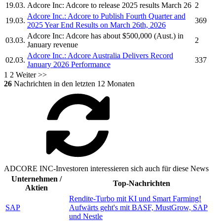
19.03.
Adcore Inc:
Adcore
to release 2025 results March 26
2
Adcore Inc.
:
Adcore
to Publish Fourth Quarter and
19.03.
369
2025 Year End Results on March 26th, 2026
Adcore Inc:
Adcore
has about $500,000 (Aust.) in
03.03.
2
January revenue
Adcore Inc.
:
Adcore
Australia Delivers Record
02.03.
337
January 2026 Performance
1
2
Weiter >>
26
Nachrichten in den letzten 12 Monaten
ADCORE INC-Investoren interessieren sich auch für diese News
Unternehmen /
Top-Nachrichten
Aktien
Rendite-Turbo mit KI und Smart Farming!
SAP
Aufwärts geht's mit BASF, MustGrow, SAP
und Nestle