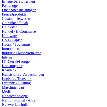
Erneuerbare Energien
Fahrzeuge
Finanzdienstleistungen
Freizeitprodukte
Gesundheitswesen
Getränke / Tabak
Halbleiter
Handel / E-Commerce
Hardware
Holz / Papier
Hotels / Tourismus
Immobilien
Industrie / Mischkonzerne
Internet
IT-Dienstleistungen
Konsumgüter
Kosmetik
Kunststoffe / Verpackungen
Logistik / Transport
Luftfahrt / Rüstung
Maschinenbau
Medien
Nanotechnologie
Nahrungsmittel / Agrar
Netzwerktechnik