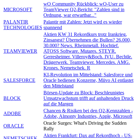
wO Community Rückblick: wO-User zu
MICROSOFT
TeamViewer Q2-Bericht: "Zahlen sind in
Ordnung, war erwartbar..."
PALANTIR
Palantir mit Zahlen: Jetzt wird es wieder
TECHNOLOGIES
spannend
Aktien KW 31 Rekordkurs trotz Irankrieg,
Zinsangst? Übernehmen die Bullen? 26.000,
30.000? News. Rheinmetall. Hochtief.
TEAMVIEWER
ATOSS Software. Mutares. STEYR.
Gerresheimer. Villeroy&Boch. IVU. Bechtle.
Drägerwerk. Teamviewer. Mercedes. AMG.
Krones. Nemetschek. R
KI-Revolution im Mittelstand: Salesforce und
SALESFORCE
Oracle bedienen Konzerne, Miivo AI entlastet
den Mittelstand
Börsen-Update zu Block: Beschleunigtes
BLOCK
Umsatzwachstum trifft auf anhaltenden Druck
auf die Margen
Chancen & Risiken bei den Q2-Kennzahlen -
ADOBE
Adobe, Almonty Industries, Apple, Microsoft
Oracle Surges: What's Driving the Sudden
ORACLE
Rally
Aktien Frankfurt: Dax auf Rekordhoch - US-
NEMETSCHEK