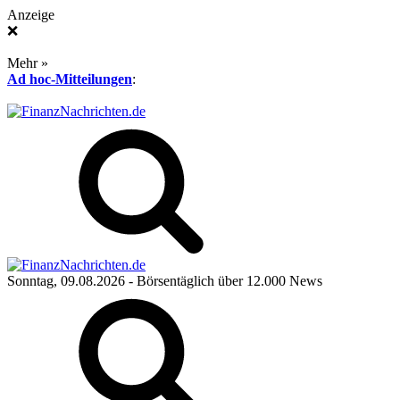
Anzeige
❌
Mehr »
Ad hoc-Mitteilungen
:
Sonntag, 09.08.2026
- Börsentäglich über 12.000 News