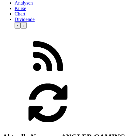
Analysen
Kurse
Chart
Dividende
‹
›