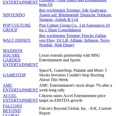
ENTERTAINMENT
beim Öl
Ihre wichtigsten Termine: Alle Analysten-
NINTENDO
Augen auf: Rheinmetall, Deutsche Telekom,
Siemens, Airbnb & Lyft
POP CULTURE
Pop Culture Group Co., Ltd Announces 10
GROUP
for 1 Share Consolidation
Ihre wichtigsten Termine: Frische Zahlen
WALT DISNEY
von Ebay, Eli Lill, Allstate, Infineon, Novo
Nordisk, Walt Disney
MADISON
SQUARE
Lexus extends partnership with MSG
GARDEN
Entertainment and Sports
ENTERTAINMENT
SpaceX, GameStop, Palantir and More: 5
GAMESTOP
Stocks Investors Couldn't Stop Buzzing
About This Week
AMC
AMC Entertainment's stock drops 7% after a
ENTERTAINMENT
week-long rally
ACCEL
Citizens raises Accel Entertainment price
ENTERTAINMENT
target on EBITDA growth
FALCONS
Falcon's Beyond Global, Inc. - 8-K, Current
BEYOND
Report
GLOBAL