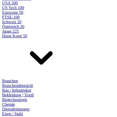
USA 500
US Tech 100
Eurozone 50
FTSE-100
Schweiz 20
Österreich 20
Japan 225
Hong Kong 50
Branchen
Branchenübersicht
Bau / Infrastrukur
Bekleidung / Textil
Biotechnologie
Chemie
Dienstleistungen
Eisen / Stahl