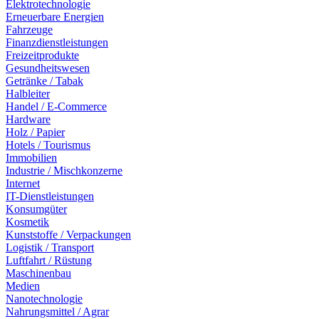
Elektrotechnologie
Erneuerbare Energien
Fahrzeuge
Finanzdienstleistungen
Freizeitprodukte
Gesundheitswesen
Getränke / Tabak
Halbleiter
Handel / E-Commerce
Hardware
Holz / Papier
Hotels / Tourismus
Immobilien
Industrie / Mischkonzerne
Internet
IT-Dienstleistungen
Konsumgüter
Kosmetik
Kunststoffe / Verpackungen
Logistik / Transport
Luftfahrt / Rüstung
Maschinenbau
Medien
Nanotechnologie
Nahrungsmittel / Agrar