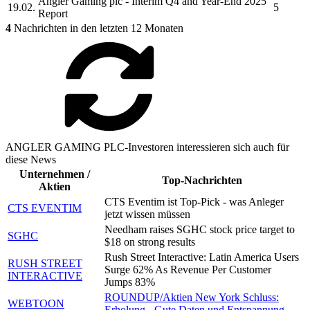
Angler Gaming plc
- Interim Q4 and Year-End 2025
19.02.
5
Report
4
Nachrichten in den letzten 12 Monaten
ANGLER GAMING PLC-Investoren interessieren sich auch für
diese News
Unternehmen /
Top-Nachrichten
Aktien
CTS Eventim ist Top-Pick - was Anleger
CTS EVENTIM
jetzt wissen müssen
Needham raises SGHC stock price target to
SGHC
$18 on strong results
Rush Street Interactive: Latin America Users
RUSH STREET
Surge 62% As Revenue Per Customer
INTERACTIVE
Jumps 83%
ROUNDUP/Aktien New York Schluss:
WEBTOON
Erholung - Gute Daten und Entspannung