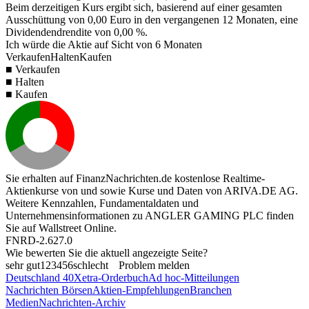
Beim derzeitigen Kurs ergibt sich, basierend auf einer gesamten
Ausschüttung von
0,00
Euro in den vergangenen 12 Monaten, eine
Dividendendrendite von
0,00 %
.
Ich würde die Aktie auf Sicht von 6 Monaten
Verkaufen
Halten
Kaufen
■ Verkaufen
■ Halten
■ Kaufen
Sie erhalten auf FinanzNachrichten.de kostenlose Realtime-
Aktienkurse von
und
sowie Kurse und Daten von
ARIVA.DE AG
.
Weitere Kennzahlen, Fundamentaldaten und
Unternehmensinformationen zu ANGLER GAMING PLC finden
Sie auf
Wallstreet Online
.
FNRD-2.627.0
Wie bewerten Sie die aktuell angezeigte Seite?
sehr gut
1
2
3
4
5
6
schlecht
Problem melden
Deutschland 40
Xetra-Orderbuch
Ad hoc-Mitteilungen
Nachrichten Börsen
Aktien-Empfehlungen
Branchen
Medien
Nachrichten-Archiv