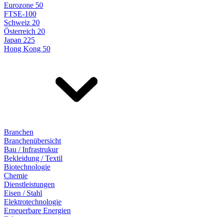
Eurozone 50
FTSE-100
Schweiz 20
Österreich 20
Japan 225
Hong Kong 50
Branchen
Branchenübersicht
Bau / Infrastrukur
Bekleidung / Textil
Biotechnologie
Chemie
Dienstleistungen
Eisen / Stahl
Elektrotechnologie
Erneuerbare Energien