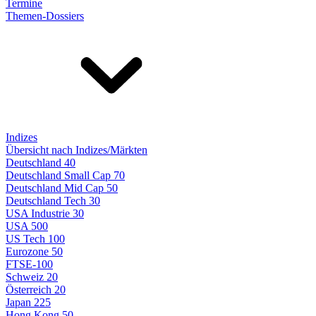
Termine
Themen-Dossiers
Indizes
Übersicht nach Indizes/Märkten
Deutschland 40
Deutschland Small Cap 70
Deutschland Mid Cap 50
Deutschland Tech 30
USA Industrie 30
USA 500
US Tech 100
Eurozone 50
FTSE-100
Schweiz 20
Österreich 20
Japan 225
Hong Kong 50