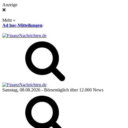
Anzeige
❌
Mehr »
Ad hoc-Mitteilungen
:
Samstag, 08.08.2026
- Börsentäglich über 12.000 News