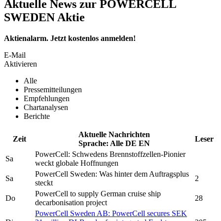
Aktuelle News zur POWERCELL
SWEDEN Aktie
Aktienalarm. Jetzt kostenlos anmelden!
E-Mail
Aktivieren
Alle
Pressemitteilungen
Empfehlungen
Chartanalysen
Berichte
Aktuelle Nachrichten
Zeit
Leser
Sprache:
Alle
DE
EN
PowerCell:
Schwedens Brennstoffzellen-Pionier
Sa
weckt globale Hoffnungen
PowerCell Sweden:
Was hinter dem Auftragsplus
Sa
2
steckt
PowerCell
to supply German cruise ship
Do
28
decarbonisation project
PowerCell Sweden AB:
PowerCell
secures SEK