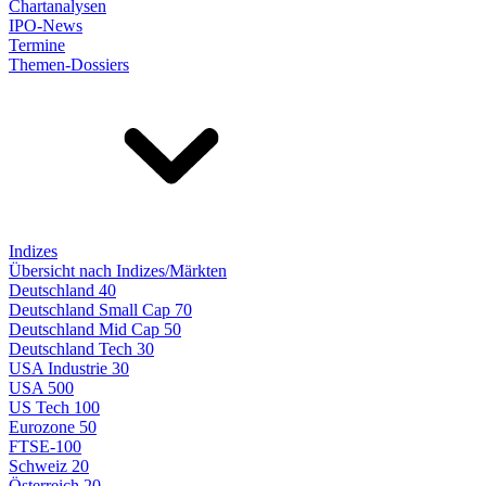
Chartanalysen
IPO-News
Termine
Themen-Dossiers
Indizes
Übersicht nach Indizes/Märkten
Deutschland 40
Deutschland Small Cap 70
Deutschland Mid Cap 50
Deutschland Tech 30
USA Industrie 30
USA 500
US Tech 100
Eurozone 50
FTSE-100
Schweiz 20
Österreich 20