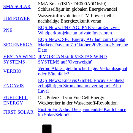
SMA Solar (ISIN: DE000A0DJ6J9):
SMA SOLAR
Schlüsselfigur im globalen Energiewandel
Wasserstoffrevolution: ITM Power treibt
ITM POWER
nachhaltige Energiezukunft voran
EQS-News: PNE AG: PNE veräußert zwei
PNE
Windparkprojekte an private Investoren
EQS-News: SFC Energy AG lädt zum Capital
SFC ENERGY
Markets Day am 7. Oktober 2026 ein - Save the
Date
VESTAS WIND
JPMORGAN stuft VESTAS WIND
SYSTEMS
SYSTEMS auf 'Overweight'
Verbio Aktie - gefährliche Lage: Verkaufssignal
VERBIO
oder Bärenfalle?
EQS-News: Encavis GmbH: Encavis schließt
ENCAVIS
zehnjährigen Stromabnahmevertrag mit Alfa
Laval
FUELCELL
Das Potenzial von FuelCell Energy:
ENERGY
Wegbereiter in der Wasserstoff-Revolution
First Solar-Aktie: Die spannendste Kaufchance
FIRST SOLAR
im Solar-Sektor?