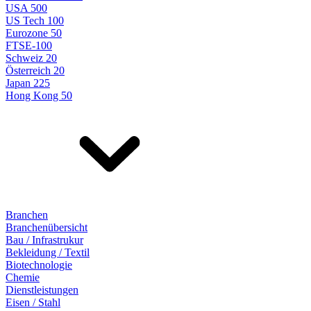
USA 500
US Tech 100
Eurozone 50
FTSE-100
Schweiz 20
Österreich 20
Japan 225
Hong Kong 50
Branchen
Branchenübersicht
Bau / Infrastrukur
Bekleidung / Textil
Biotechnologie
Chemie
Dienstleistungen
Eisen / Stahl