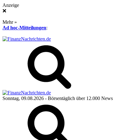
Anzeige
❌
Mehr »
Ad hoc-Mitteilungen
:
Sonntag, 09.08.2026
- Börsentäglich über 12.000 News