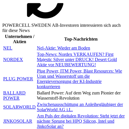
POWERCELL SWEDEN AB-Investoren interessieren sich auch
für diese News
Unternehmen /
Top-Nachrichten
Aktien
NEL
Nel-Aktie: Wieder am Boden
Top-News: Nordex VERKAUFEN? First
NORDEX
Majestic Silver unter DRUCK! Desert Gold
Aktie vor NEUBEWERTUNG!
Plug Power, ITM Power, Blast Resources: Wie
Uran und Wasserstoff um die
PLUG POWER
Energieversorgung der KI-Industrie
konkurrieren
BALLARD
Ballard Power: Auf dem Weg zum Pionier der
POWER
Wasserstoff-Revolution
Zwischenausschüttung an Anleihegläubiger der
SOLARWORLD
SolarWorld AG i.L.
Am Puls der digitalen Revolution: Steht jetzt der
JINKOSOLAR
nächste Sprung bei HPQ Silicon, Intel und
JinkoSolar an?