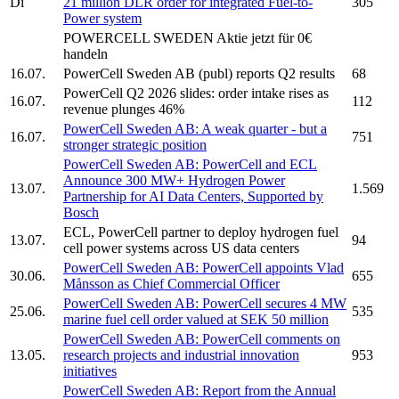
Di
21 million DLR order for integrated Fuel-to-
305
Power system
POWERCELL SWEDEN
Aktie jetzt für 0€
handeln
16.07.
PowerCell Sweden AB
(publ) reports Q2 results
68
PowerCell
Q2 2026 slides: order intake rises as
16.07.
112
revenue plunges 46%
PowerCell Sweden AB:
A weak quarter - but a
16.07.
751
stronger strategic position
PowerCell Sweden AB:
PowerCell
and ECL
Announce 300 MW+ Hydrogen Power
13.07.
1.569
Partnership for AI Data Centers, Supported by
Bosch
ECL,
PowerCell
partner to deploy hydrogen fuel
13.07.
94
cell power systems across US data centers
PowerCell Sweden AB:
PowerCell
appoints Vlad
30.06.
655
Månsson as Chief Commercial Officer
PowerCell Sweden AB:
PowerCell
secures 4 MW
25.06.
535
marine fuel cell order valued at SEK 50 million
PowerCell Sweden AB:
PowerCell
comments on
13.05.
research projects and industrial innovation
953
initiatives
PowerCell Sweden AB:
Report from the Annual