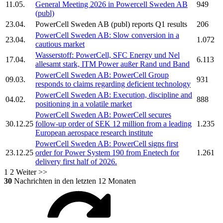
11.05.
General Meeting 2026 in
Powercell Sweden AB
949
(publ)
23.04.
PowerCell Sweden AB
(publ) reports Q1 results
206
PowerCell Sweden AB:
Slow conversion in a
23.04.
1.072
cautious market
Wasserstoff:
PowerCell,
SFC Energy und Nel
17.04.
6.113
allesamt stark, ITM Power außer Rand und Band
PowerCell Sweden AB:
PowerCell
Group
09.03.
931
responds to claims regarding deficient technology
PowerCell Sweden AB:
Execution, discipline and
04.02.
888
positioning in a volatile market
PowerCell Sweden AB:
PowerCell
secures
30.12.25
follow-up order of SEK 12 million from a leading
1.235
European aerospace research institute
PowerCell Sweden AB:
PowerCell
signs first
23.12.25
order for Power System 190 from Enetech for
1.261
delivery first half of 2026.
1
2
Weiter >>
30
Nachrichten in den letzten 12 Monaten