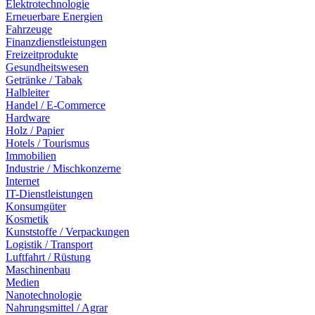
Elektrotechnologie
Erneuerbare Energien
Fahrzeuge
Finanzdienstleistungen
Freizeitprodukte
Gesundheitswesen
Getränke / Tabak
Halbleiter
Handel / E-Commerce
Hardware
Holz / Papier
Hotels / Tourismus
Immobilien
Industrie / Mischkonzerne
Internet
IT-Dienstleistungen
Konsumgüter
Kosmetik
Kunststoffe / Verpackungen
Logistik / Transport
Luftfahrt / Rüstung
Maschinenbau
Medien
Nanotechnologie
Nahrungsmittel / Agrar