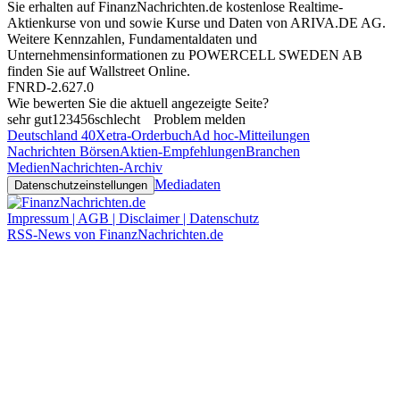
Sie erhalten auf FinanzNachrichten.de kostenlose Realtime-
Aktienkurse von
und
sowie Kurse und Daten von
ARIVA.DE AG
.
Weitere Kennzahlen, Fundamentaldaten und
Unternehmensinformationen zu POWERCELL SWEDEN AB
finden Sie auf
Wallstreet Online
.
FNRD-2.627.0
Wie bewerten Sie die aktuell angezeigte Seite?
sehr gut
1
2
3
4
5
6
schlecht
Problem melden
Deutschland 40
Xetra-Orderbuch
Ad hoc-Mitteilungen
Nachrichten Börsen
Aktien-Empfehlungen
Branchen
Medien
Nachrichten-Archiv
Mediadaten
Datenschutzeinstellungen
Impressum | AGB | Disclaimer | Datenschutz
RSS-News von FinanzNachrichten.de