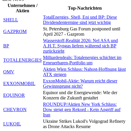
Unternehmen /
Top-Nachrichten
Aktien
TotalEnergies, Shell, Eni und BP: Diese
SHELL
Dividendentermine sind jetzt wichtig
St. Petersburg Gas Forum postponed until
GAZPROM
April 2027 - Gazprom
Wasserstoff-Realität 2026: Nel ASA und
BP
A.H.T. Syngas liefern während sich BP
zurückzieht
Milliardendeals: Totalenergies schichtet im
TOTALENERGIES
Erneuerbaren-Portfolio um
Aktien Wien Schluss: Nahost-Hoffnung lässt
OMV
ATX steigen
ExxonMobil-Aktie: Warum reicht dieser
EXXONMOBIL
Gewinnsprung nicht?
Equinor und die Energiewende: Wie der
EQUINOR
Konzern die Zukunft gestaltet
ROUNDUP/Aktien New York Schluss:
CHEVRON
Dow steigt gen Rekord - Kein Angriff auf
Iran
Ukraine Strikes Lukoil's Volgograd Refinery
LUKOIL
as Drone Attacks Resume