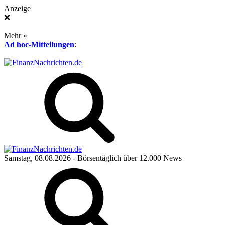
Anzeige
❌
Mehr »
Ad hoc-Mitteilungen
:
Samstag, 08.08.2026
- Börsentäglich über 12.000 News