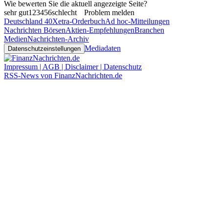
Wie bewerten Sie die aktuell angezeigte Seite?
sehr gut
1
2
3
4
5
6
schlecht
Problem melden
Deutschland 40
Xetra-Orderbuch
Ad hoc-Mitteilungen
Nachrichten Börsen
Aktien-Empfehlungen
Branchen
Medien
Nachrichten-Archiv
Mediadaten
Datenschutzeinstellungen
Impressum | AGB | Disclaimer | Datenschutz
RSS-News von FinanzNachrichten.de