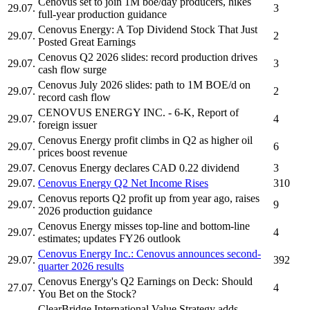
Cenovus
set to join 1M boe/day producers, hikes
29.07.
3
full-year production guidance
Cenovus Energy:
A Top Dividend Stock That Just
29.07.
2
Posted Great Earnings
Cenovus
Q2 2026 slides: record production drives
29.07.
3
cash flow surge
Cenovus
July 2026 slides: path to 1M BOE/d on
29.07.
2
record cash flow
CENOVUS ENERGY INC.
- 6-K, Report of
29.07.
4
foreign issuer
Cenovus Energy
profit climbs in Q2 as higher oil
29.07.
6
prices boost revenue
29.07.
Cenovus Energy
declares CAD 0.22 dividend
3
29.07.
Cenovus Energy
Q2 Net Income Rises
310
Cenovus
reports Q2 profit up from year ago, raises
29.07.
9
2026 production guidance
Cenovus Energy
misses top-line and bottom-line
29.07.
4
estimates; updates FY26 outlook
Cenovus Energy Inc.
:
Cenovus
announces second-
29.07.
392
quarter 2026 results
Cenovus Energy's
Q2 Earnings on Deck: Should
27.07.
4
You Bet on the Stock?
ClearBridge International Value Strategy adds