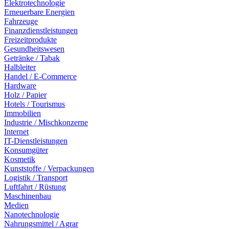
Elektrotechnologie
Erneuerbare Energien
Fahrzeuge
Finanzdienstleistungen
Freizeitprodukte
Gesundheitswesen
Getränke / Tabak
Halbleiter
Handel / E-Commerce
Hardware
Holz / Papier
Hotels / Tourismus
Immobilien
Industrie / Mischkonzerne
Internet
IT-Dienstleistungen
Konsumgüter
Kosmetik
Kunststoffe / Verpackungen
Logistik / Transport
Luftfahrt / Rüstung
Maschinenbau
Medien
Nanotechnologie
Nahrungsmittel / Agrar