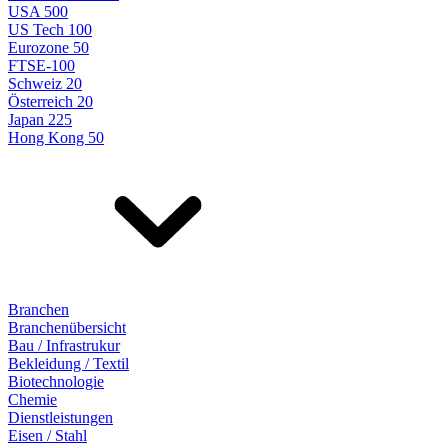
USA 500
US Tech 100
Eurozone 50
FTSE-100
Schweiz 20
Österreich 20
Japan 225
Hong Kong 50
Branchen
Branchenübersicht
Bau / Infrastrukur
Bekleidung / Textil
Biotechnologie
Chemie
Dienstleistungen
Eisen / Stahl