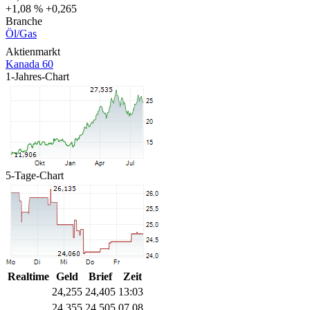
+1,08 %
+0,265
Branche
Öl/Gas
Aktienmarkt
Kanada 60
1-Jahres-Chart
5-Tage-Chart
Realtime
Geld
Brief
Zeit
24,255
24,405
13:03
24,355
24,505
07.08.