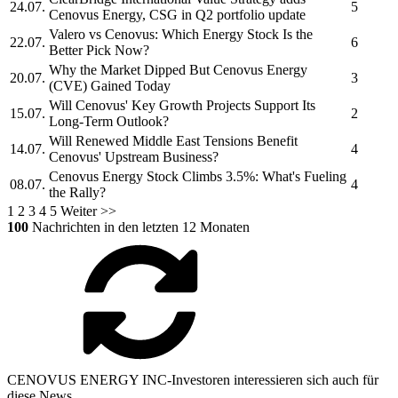
24.07.
5
Cenovus Energy,
CSG in Q2 portfolio update
Valero vs
Cenovus:
Which Energy Stock Is the
22.07.
6
Better Pick Now?
Why the Market Dipped But
Cenovus Energy
20.07.
3
(CVE) Gained Today
Will
Cenovus'
Key Growth Projects Support Its
15.07.
2
Long-Term Outlook?
Will Renewed Middle East Tensions Benefit
14.07.
4
Cenovus'
Upstream Business?
Cenovus Energy
Stock Climbs 3.5%: What's Fueling
08.07.
4
the Rally?
1
2
3
4
5
Weiter >>
100
Nachrichten in den letzten 12 Monaten
CENOVUS ENERGY INC-Investoren interessieren sich auch für
diese News