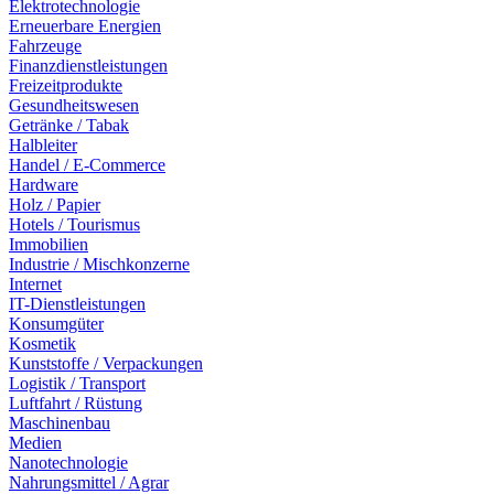
Elektrotechnologie
Erneuerbare Energien
Fahrzeuge
Finanzdienstleistungen
Freizeitprodukte
Gesundheitswesen
Getränke / Tabak
Halbleiter
Handel / E-Commerce
Hardware
Holz / Papier
Hotels / Tourismus
Immobilien
Industrie / Mischkonzerne
Internet
IT-Dienstleistungen
Konsumgüter
Kosmetik
Kunststoffe / Verpackungen
Logistik / Transport
Luftfahrt / Rüstung
Maschinenbau
Medien
Nanotechnologie
Nahrungsmittel / Agrar