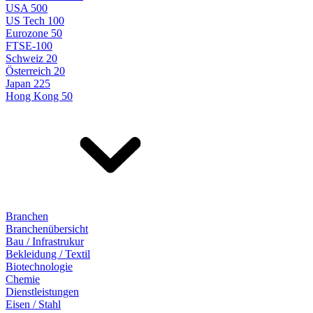
USA 500
US Tech 100
Eurozone 50
FTSE-100
Schweiz 20
Österreich 20
Japan 225
Hong Kong 50
Branchen
Branchenübersicht
Bau / Infrastrukur
Bekleidung / Textil
Biotechnologie
Chemie
Dienstleistungen
Eisen / Stahl