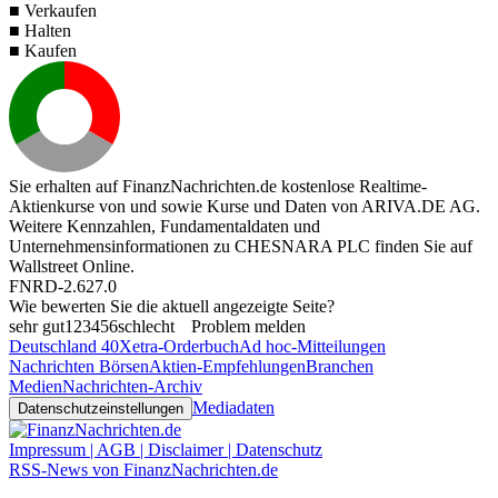
■ Verkaufen
■ Halten
■ Kaufen
Sie erhalten auf FinanzNachrichten.de kostenlose Realtime-
Aktienkurse von
und
sowie Kurse und Daten von
ARIVA.DE AG
.
Weitere Kennzahlen, Fundamentaldaten und
Unternehmensinformationen zu CHESNARA PLC finden Sie auf
Wallstreet Online
.
FNRD-2.627.0
Wie bewerten Sie die aktuell angezeigte Seite?
sehr gut
1
2
3
4
5
6
schlecht
Problem melden
Deutschland 40
Xetra-Orderbuch
Ad hoc-Mitteilungen
Nachrichten Börsen
Aktien-Empfehlungen
Branchen
Medien
Nachrichten-Archiv
Mediadaten
Datenschutzeinstellungen
Impressum | AGB | Disclaimer | Datenschutz
RSS-News von FinanzNachrichten.de