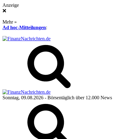
Anzeige
❌
Mehr »
Ad hoc-Mitteilungen
:
Sonntag, 09.08.2026
- Börsentäglich über 12.000 News