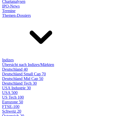
Chartanalysen
IPO-News
Termine
Themen-Dossiers
Indizes
Übersicht nach Indizes/Märkten
Deutschland 40
Deutschland Small Cap 70
Deutschland Mid Cap 50
Deutschland Tech 30
USA Industrie 30
USA 500
US Tech 100
Eurozone 50
FTSE-100
Schweiz 20
Österreich 20