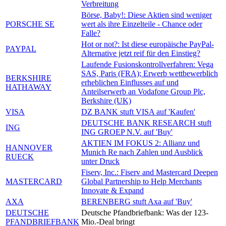
Verbreitung
Börse, Baby!: Diese Aktien sind weniger
PORSCHE SE
wert als ihre Einzelteile - Chance oder
Falle?
Hot or not?: Ist diese europäische PayPal-
PAYPAL
Alternative jetzt reif für den Einstieg?
Laufende Fusionskontrollverfahren: Vega
SAS, Paris (FRA); Erwerb wettbewerblich
BERKSHIRE
erheblichen Einflusses auf und
HATHAWAY
Anteilserwerb an Vodafone Group Plc,
Berkshire (UK)
VISA
DZ BANK stuft VISA auf 'Kaufen'
DEUTSCHE BANK RESEARCH stuft
ING
ING GROEP N.V. auf 'Buy'
AKTIEN IM FOKUS 2: Allianz und
HANNOVER
Munich Re nach Zahlen und Ausblick
RUECK
unter Druck
Fiserv, Inc.: Fiserv and Mastercard Deepen
MASTERCARD
Global Partnership to Help Merchants
Innovate & Expand
AXA
BERENBERG stuft Axa auf 'Buy'
DEUTSCHE
Deutsche Pfandbriefbank: Was der 123-
PFANDBRIEFBANK
Mio.-Deal bringt