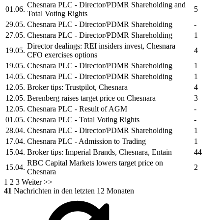
Chesnara PLC
- Director/PDMR Shareholding and
01.06.
5
Total Voting Rights
29.05.
Chesnara PLC
- Director/PDMR Shareholding
-
27.05.
Chesnara PLC
- Director/PDMR Shareholding
1
Director dealings: REI insiders invest,
Chesnara
19.05.
4
CFO exercises options
19.05.
Chesnara PLC
- Director/PDMR Shareholding
1
14.05.
Chesnara PLC
- Director/PDMR Shareholding
1
12.05.
Broker tips: Trustpilot,
Chesnara
4
12.05.
Berenberg raises target price on
Chesnara
3
12.05.
Chesnara PLC
- Result of AGM
-
01.05.
Chesnara PLC
- Total Voting Rights
-
28.04.
Chesnara PLC
- Director/PDMR Shareholding
1
17.04.
Chesnara PLC
- Admission to Trading
1
15.04.
Broker tips: Imperial Brands,
Chesnara,
Entain
44
RBC Capital Markets lowers target price on
15.04.
2
Chesnara
1
2
3
Weiter >>
41
Nachrichten in den letzten 12 Monaten