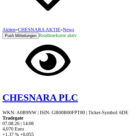
Aktien
»
CHESNARA AKTIE
»
News
Realtimekurse aktiv
Push Mitteilungen
CHESNARA PLC
WKN: A0B9NW
|
ISIN: GB00B00FPT80
|
Ticker-Symbol: 6DE
Tradegate
07.08.26
|
14:08
4,070
Euro
+1,37 %
+0,055