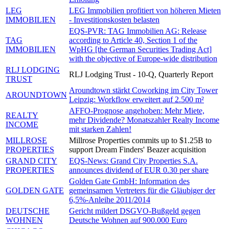
LEG
LEG Immobilien profitiert von höheren Mieten
IMMOBILIEN
- Investitionskosten belasten
EQS-PVR: TAG Immobilien AG: Release
TAG
according to Article 40, Section 1 of the
IMMOBILIEN
WpHG [the German Securities Trading Act]
with the objective of Europe-wide distribution
RLJ LODGING
RLJ Lodging Trust - 10-Q, Quarterly Report
TRUST
Aroundtown stärkt Coworking im City Tower
AROUNDTOWN
Leipzig: Workflow erweitert auf 2.500 m²
AFFO-Prognose angehoben: Mehr Miete,
REALTY
mehr Dividende? Monatszahler Realty Income
INCOME
mit starken Zahlen!
MILLROSE
Millrose Properties commits up to $1.25B to
PROPERTIES
support Dream Finders' Beazer acquisition
GRAND CITY
EQS-News: Grand City Properties S.A.
PROPERTIES
announces dividend of EUR 0.30 per share
Golden Gate GmbH: Information des
GOLDEN GATE
gemeinsamen Vertreters für die Gläubiger der
6,5%-Anleihe 2011/2014
DEUTSCHE
Gericht mildert DSGVO-Bußgeld gegen
WOHNEN
Deutsche Wohnen auf 900.000 Euro