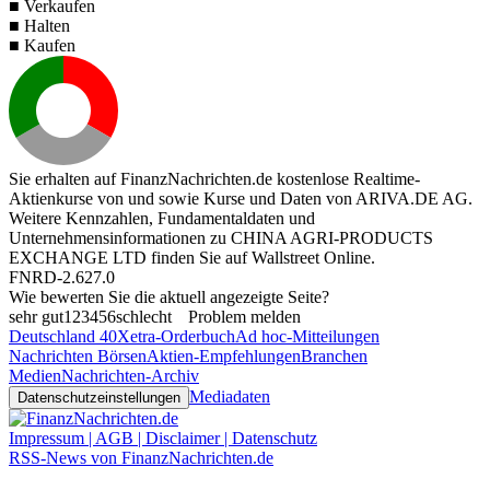
■ Verkaufen
■ Halten
■ Kaufen
Sie erhalten auf FinanzNachrichten.de kostenlose Realtime-
Aktienkurse von
und
sowie Kurse und Daten von
ARIVA.DE AG
.
Weitere Kennzahlen, Fundamentaldaten und
Unternehmensinformationen zu CHINA AGRI-PRODUCTS
EXCHANGE LTD finden Sie auf
Wallstreet Online
.
FNRD-2.627.0
Wie bewerten Sie die aktuell angezeigte Seite?
sehr gut
1
2
3
4
5
6
schlecht
Problem melden
Deutschland 40
Xetra-Orderbuch
Ad hoc-Mitteilungen
Nachrichten Börsen
Aktien-Empfehlungen
Branchen
Medien
Nachrichten-Archiv
Mediadaten
Datenschutzeinstellungen
Impressum | AGB | Disclaimer | Datenschutz
RSS-News von FinanzNachrichten.de