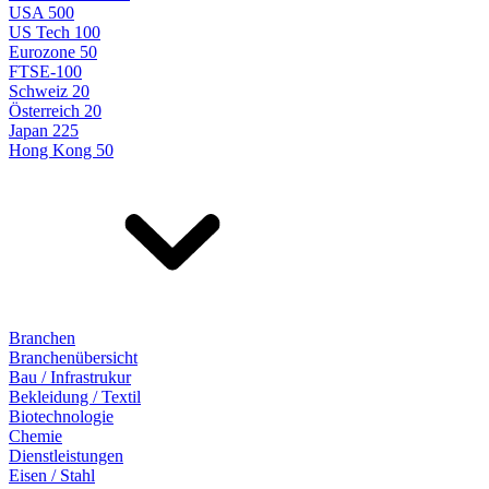
USA 500
US Tech 100
Eurozone 50
FTSE-100
Schweiz 20
Österreich 20
Japan 225
Hong Kong 50
Branchen
Branchenübersicht
Bau / Infrastrukur
Bekleidung / Textil
Biotechnologie
Chemie
Dienstleistungen
Eisen / Stahl