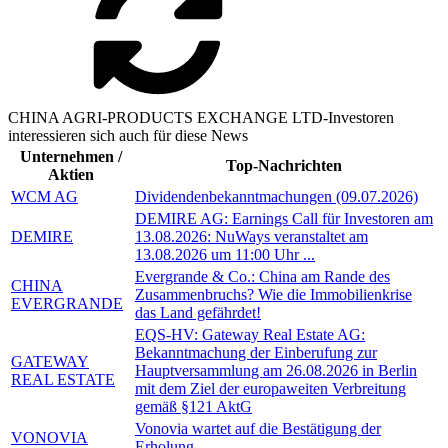
CHINA AGRI-PRODUCTS EXCHANGE LTD-Investoren
interessieren sich auch für diese News
Unternehmen /
Top-Nachrichten
Aktien
WCM AG
Dividendenbekanntmachungen (09.07.2026)
DEMIRE AG: Earnings Call für Investoren am
DEMIRE
13.08.2026: NuWays veranstaltet am
13.08.2026 um 11:00 Uhr ...
Evergrande & Co.: China am Rande des
CHINA
Zusammenbruchs? Wie die Immobilienkrise
EVERGRANDE
das Land gefährdet!
EQS-HV: Gateway Real Estate AG:
Bekanntmachung der Einberufung zur
GATEWAY
Hauptversammlung am 26.08.2026 in Berlin
REAL ESTATE
mit dem Ziel der europaweiten Verbreitung
gemäß §121 AktG
Vonovia wartet auf die Bestätigung der
VONOVIA
Erholung