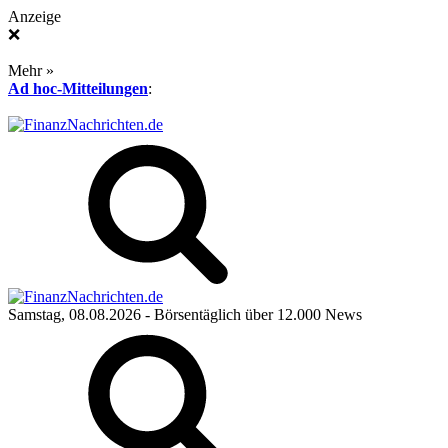
Anzeige
❌
Mehr »
Ad hoc-Mitteilungen
:
Samstag, 08.08.2026
- Börsentäglich über 12.000 News