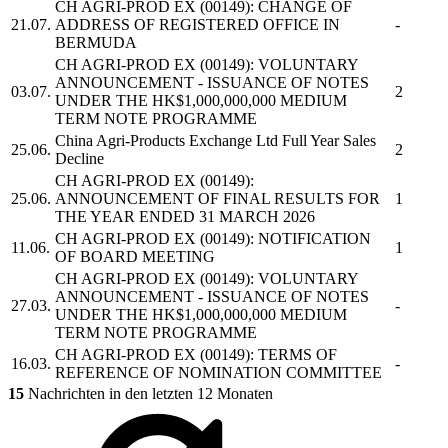
CH AGRI-PROD EX
(00149): CHANGE OF
21.07.
ADDRESS OF REGISTERED OFFICE IN
-
BERMUDA
CH AGRI-PROD EX
(00149): VOLUNTARY
ANNOUNCEMENT - ISSUANCE OF NOTES
03.07.
2
UNDER THE HK$1,000,000,000 MEDIUM
TERM NOTE PROGRAMME
China Agri-Products Exchange Ltd
Full Year Sales
25.06.
2
Decline
CH AGRI-PROD EX
(00149):
25.06.
ANNOUNCEMENT OF FINAL RESULTS FOR
1
THE YEAR ENDED 31 MARCH 2026
CH AGRI-PROD EX
(00149): NOTIFICATION
11.06.
1
OF BOARD MEETING
CH AGRI-PROD EX
(00149): VOLUNTARY
ANNOUNCEMENT - ISSUANCE OF NOTES
27.03.
-
UNDER THE HK$1,000,000,000 MEDIUM
TERM NOTE PROGRAMME
CH AGRI-PROD EX
(00149): TERMS OF
16.03.
-
REFERENCE OF NOMINATION COMMITTEE
15
Nachrichten in den letzten 12 Monaten