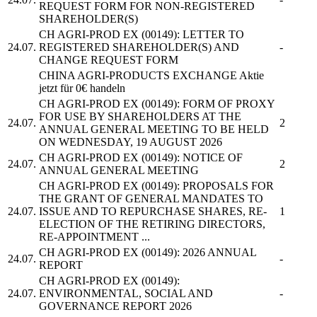
REQUEST FORM FOR NON-REGISTERED
SHAREHOLDER(S)
CH AGRI-PROD EX
(00149): LETTER TO
24.07.
REGISTERED SHAREHOLDER(S) AND
-
CHANGE REQUEST FORM
CHINA AGRI-PRODUCTS EXCHANGE
Aktie
jetzt für 0€ handeln
CH AGRI-PROD EX
(00149): FORM OF PROXY
FOR USE BY SHAREHOLDERS AT THE
24.07.
2
ANNUAL GENERAL MEETING TO BE HELD
ON WEDNESDAY, 19 AUGUST 2026
CH AGRI-PROD EX
(00149): NOTICE OF
24.07.
2
ANNUAL GENERAL MEETING
CH AGRI-PROD EX
(00149): PROPOSALS FOR
THE GRANT OF GENERAL MANDATES TO
24.07.
ISSUE AND TO REPURCHASE SHARES, RE-
1
ELECTION OF THE RETIRING DIRECTORS,
RE-APPOINTMENT ...
CH AGRI-PROD EX
(00149): 2026 ANNUAL
24.07.
-
REPORT
CH AGRI-PROD EX
(00149):
24.07.
ENVIRONMENTAL, SOCIAL AND
-
GOVERNANCE REPORT 2026