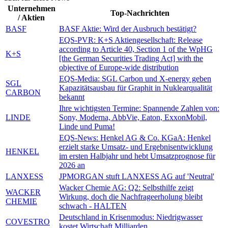
Unternehmen
Top-Nachrichten
/ Aktien
BASF
BASF Aktie: Wird der Ausbruch bestätigt?
EQS-PVR: K+S Aktiengesellschaft: Release
according to Article 40, Section 1 of the WpHG
K+S
[the German Securities Trading Act] with the
objective of Europe-wide distribution
EQS-Media: SGL Carbon und X-energy geben
SGL
Kapazitätsausbau für Graphit in Nuklearqualität
CARBON
bekannt
Ihre wichtigsten Termine: Spannende Zahlen von:
LINDE
Sony, Moderna, AbbVie, Eaton, ExxonMobil,
Linde und Puma!
EQS-News: Henkel AG & Co. KGaA: Henkel
erzielt starke Umsatz- und Ergebnisentwicklung
HENKEL
im ersten Halbjahr und hebt Umsatzprognose für
2026 an
LANXESS
JPMORGAN stuft LANXESS AG auf 'Neutral'
Wacker Chemie AG: Q2: Selbsthilfe zeigt
WACKER
Wirkung, doch die Nachfrageerholung bleibt
CHEMIE
schwach - HALTEN
Deutschland in Krisenmodus: Niedrigwasser
COVESTRO
kostet Wirtschaft Milliarden