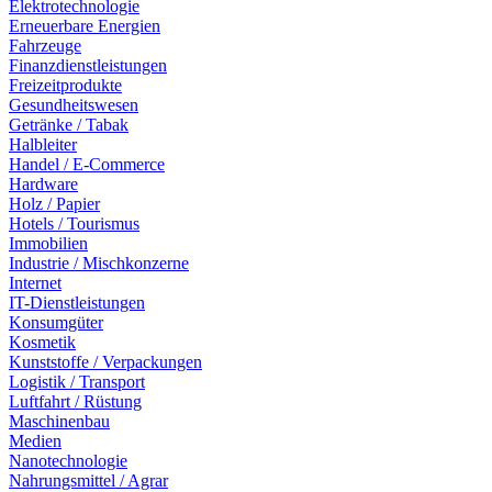
Elektrotechnologie
Erneuerbare Energien
Fahrzeuge
Finanzdienstleistungen
Freizeitprodukte
Gesundheitswesen
Getränke / Tabak
Halbleiter
Handel / E-Commerce
Hardware
Holz / Papier
Hotels / Tourismus
Immobilien
Industrie / Mischkonzerne
Internet
IT-Dienstleistungen
Konsumgüter
Kosmetik
Kunststoffe / Verpackungen
Logistik / Transport
Luftfahrt / Rüstung
Maschinenbau
Medien
Nanotechnologie
Nahrungsmittel / Agrar