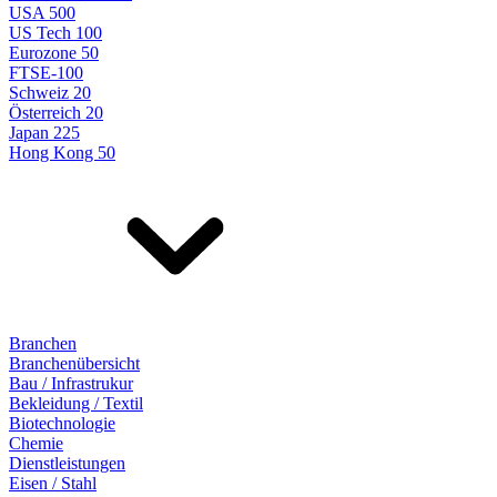
USA 500
US Tech 100
Eurozone 50
FTSE-100
Schweiz 20
Österreich 20
Japan 225
Hong Kong 50
Branchen
Branchenübersicht
Bau / Infrastrukur
Bekleidung / Textil
Biotechnologie
Chemie
Dienstleistungen
Eisen / Stahl