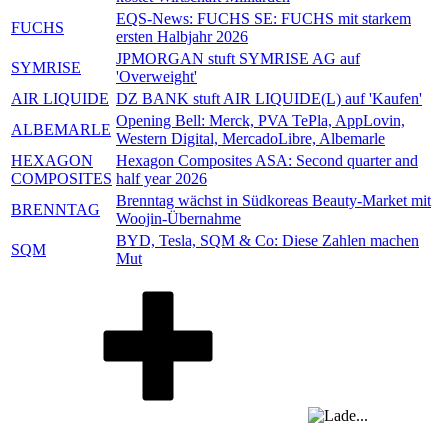
EQS-News: FUCHS SE: FUCHS mit starkem
FUCHS
ersten Halbjahr 2026
JPMORGAN stuft SYMRISE AG auf
SYMRISE
'Overweight'
AIR LIQUIDE
DZ BANK stuft AIR LIQUIDE(L) auf 'Kaufen'
Opening Bell: Merck, PVA TePla, AppLovin,
ALBEMARLE
Western Digital, MercadoLibre, Albemarle
HEXAGON
Hexagon Composites ASA: Second quarter and
COMPOSITES
half year 2026
Brenntag wächst in Südkoreas Beauty-Market mit
BRENNTAG
Woojin-Übernahme
BYD, Tesla, SQM & Co: Diese Zahlen machen
SQM
Mut