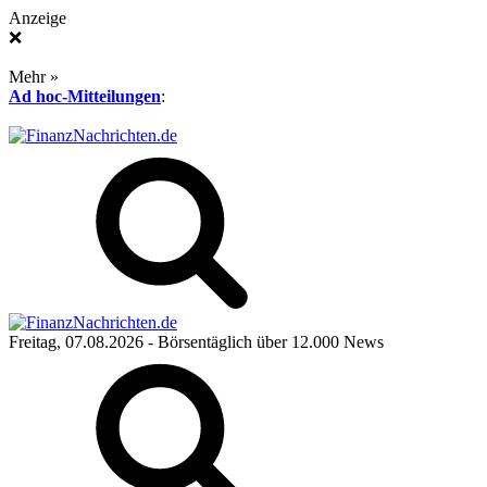
Anzeige
❌
Mehr »
Ad hoc-Mitteilungen
:
Freitag, 07.08.2026
- Börsentäglich über 12.000 News