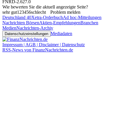
FNRD-2.627.0
Wie bewerten Sie die aktuell angezeigte Seite?
sehr gut
1
2
3
4
5
6
schlecht
Problem melden
Deutschland 40
Xetra-Orderbuch
Ad hoc-Mitteilungen
Nachrichten Börsen
Aktien-Empfehlungen
Branchen
Medien
Nachrichten-Archiv
Mediadaten
Datenschutzeinstellungen
Impressum | AGB | Disclaimer | Datenschutz
RSS-News von FinanzNachrichten.de