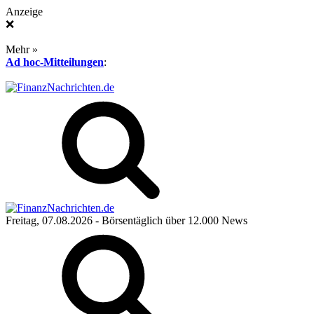
Anzeige
❌
Mehr »
Ad hoc-Mitteilungen
:
Freitag, 07.08.2026
- Börsentäglich über 12.000 News