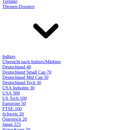
Termine
Themen-Dossiers
Indizes
Übersicht nach Indizes/Märkten
Deutschland 40
Deutschland Small Cap 70
Deutschland Mid Cap 50
Deutschland Tech 30
USA Industrie 30
USA 500
US Tech 100
Eurozone 50
FTSE-100
Schweiz 20
Österreich 20
Japan 225
Hong Kong 50