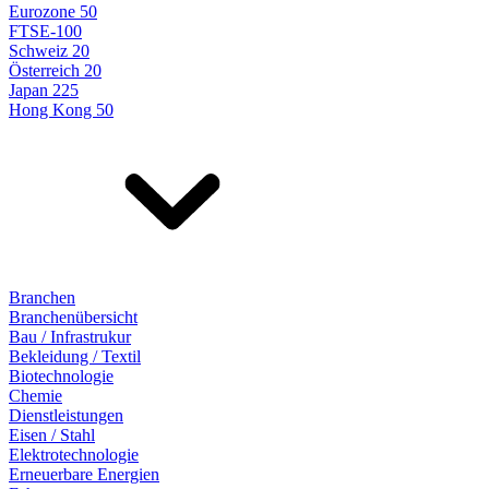
Eurozone 50
FTSE-100
Schweiz 20
Österreich 20
Japan 225
Hong Kong 50
Branchen
Branchenübersicht
Bau / Infrastrukur
Bekleidung / Textil
Biotechnologie
Chemie
Dienstleistungen
Eisen / Stahl
Elektrotechnologie
Erneuerbare Energien