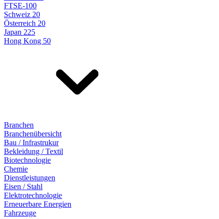
FTSE-100
Schweiz 20
Österreich 20
Japan 225
Hong Kong 50
Branchen
Branchenübersicht
Bau / Infrastrukur
Bekleidung / Textil
Biotechnologie
Chemie
Dienstleistungen
Eisen / Stahl
Elektrotechnologie
Erneuerbare Energien
Fahrzeuge