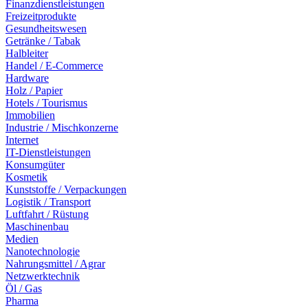
Finanzdienstleistungen
Freizeitprodukte
Gesundheitswesen
Getränke / Tabak
Halbleiter
Handel / E-Commerce
Hardware
Holz / Papier
Hotels / Tourismus
Immobilien
Industrie / Mischkonzerne
Internet
IT-Dienstleistungen
Konsumgüter
Kosmetik
Kunststoffe / Verpackungen
Logistik / Transport
Luftfahrt / Rüstung
Maschinenbau
Medien
Nanotechnologie
Nahrungsmittel / Agrar
Netzwerktechnik
Öl / Gas
Pharma