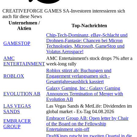
CREATIVEFORGE GAMES SA-Investoren interessieren sich
auch für diese News
Unternehmen /
Top-Nachrichten
Aktien
Chip-Tech-Dominanz, eBay-Schlacht und
Drohnen-Fantasie: Chancen bei Micron
GAMESTOP
Technologies, Microsoft, GameStop und
Volatus Aerospace!
AMC
AMC Entertainment's stock drops 7% after a
ENTERTAINMENT
week-long rally
Roblox stürzt ab: Buchungen und
ROBLOX
Engagement verlangsamen sich -
Gesamtjahresausblick kassiert
Galaxy Gaming, Inc.: Galaxy Gaming
EVOLUTION AB
Announces Termination of Merger with
Evolution AB
LAS VEGAS
Las Vegas Sands & MetLife: Dividenden im
SANDS
global market - Ex-Tag 04.08.2026
Embracer Group AB: Open letter by Chair
EMBRACER
of the Board on the Fellowship
GROUP
Entertainment spin-off
DraftKings rutscht im zweiten Quartal in die