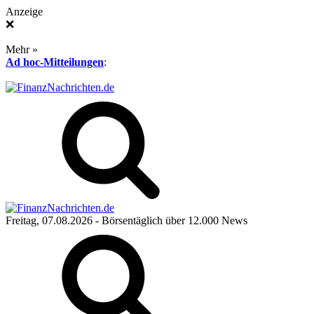
Anzeige
❌
Mehr »
Ad hoc-Mitteilungen
:
Freitag, 07.08.2026
- Börsentäglich über 12.000 News