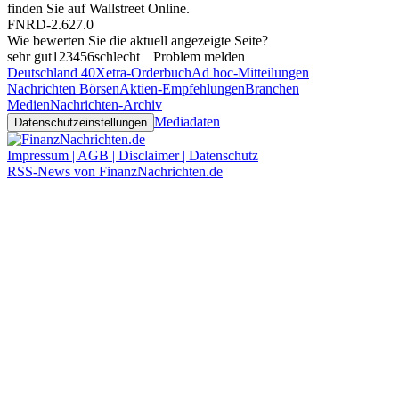
finden Sie auf
Wallstreet Online
.
FNRD-2.627.0
Wie bewerten Sie die aktuell angezeigte Seite?
sehr gut
1
2
3
4
5
6
schlecht
Problem melden
Deutschland 40
Xetra-Orderbuch
Ad hoc-Mitteilungen
Nachrichten Börsen
Aktien-Empfehlungen
Branchen
Medien
Nachrichten-Archiv
Mediadaten
Datenschutzeinstellungen
Impressum | AGB | Disclaimer | Datenschutz
RSS-News von FinanzNachrichten.de