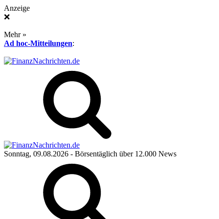
Anzeige
❌
Mehr »
Ad hoc-Mitteilungen
:
Sonntag, 09.08.2026
- Börsentäglich über 12.000 News