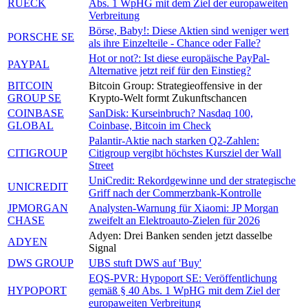
RUECK
Abs. 1 WpHG mit dem Ziel der europaweiten
Verbreitung
Börse, Baby!: Diese Aktien sind weniger wert
PORSCHE SE
als ihre Einzelteile - Chance oder Falle?
Hot or not?: Ist diese europäische PayPal-
PAYPAL
Alternative jetzt reif für den Einstieg?
BITCOIN
Bitcoin Group: Strategieoffensive in der
GROUP SE
Krypto-Welt formt Zukunftschancen
COINBASE
SanDisk: Kurseinbruch? Nasdaq 100,
GLOBAL
Coinbase, Bitcoin im Check
Palantir-Aktie nach starken Q2-Zahlen:
CITIGROUP
Citigroup vergibt höchstes Kursziel der Wall
Street
UniCredit: Rekordgewinne und der strategische
UNICREDIT
Griff nach der Commerzbank-Kontrolle
JPMORGAN
Analysten-Warnung für Xiaomi: JP Morgan
CHASE
zweifelt an Elektroauto-Zielen für 2026
Adyen: Drei Banken senden jetzt dasselbe
ADYEN
Signal
DWS GROUP
UBS stuft DWS auf 'Buy'
EQS-PVR: Hypoport SE: Veröffentlichung
HYPOPORT
gemäß § 40 Abs. 1 WpHG mit dem Ziel der
europaweiten Verbreitung