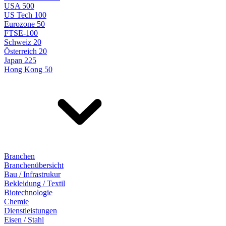
USA 500
US Tech 100
Eurozone 50
FTSE-100
Schweiz 20
Österreich 20
Japan 225
Hong Kong 50
Branchen
Branchenübersicht
Bau / Infrastrukur
Bekleidung / Textil
Biotechnologie
Chemie
Dienstleistungen
Eisen / Stahl