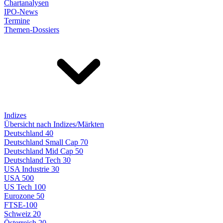
Chartanalysen
IPO-News
Termine
Themen-Dossiers
Indizes
Übersicht nach Indizes/Märkten
Deutschland 40
Deutschland Small Cap 70
Deutschland Mid Cap 50
Deutschland Tech 30
USA Industrie 30
USA 500
US Tech 100
Eurozone 50
FTSE-100
Schweiz 20
Österreich 20