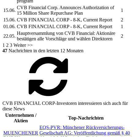
program
CVB Financial Corp.
Announces Authorization of
15.06.
1
15 Million Share Repurchase Plan
15.06.
CVB FINANCIAL CORP
- 8-K, Current Report
2
01.06.
CVB FINANCIAL CORP
- 8-K, Current Report
1
Hauptversammlung von
CVB Financial:
Aktionäre
22.05.
2
bestätigen alle Vorschläge und wählen Direktoren
1
2
3
Weiter >>
47
Nachrichten in den letzten 12 Monaten
CVB FINANCIAL CORP-Investoren interessieren sich auch für
diese News
Unternehmen /
Top-Nachrichten
Aktien
EQS-PVR: Münchener Rückversicherungs-
MUENCHENER
Gesellschaft AG: Veröffentlichung gemäß § 40