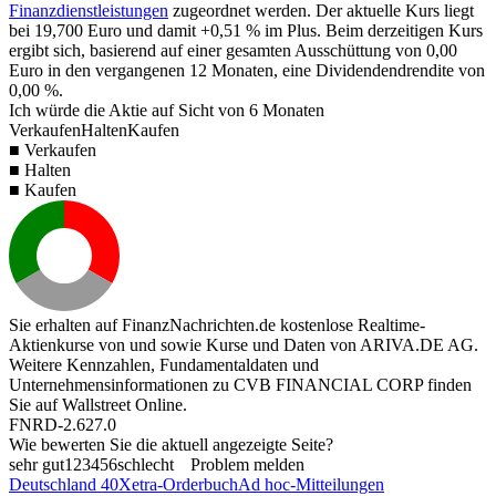
Finanzdienstleistungen
zugeordnet werden. Der aktuelle Kurs liegt
bei
19,700
Euro und damit
+0,51 %
im Plus. Beim derzeitigen Kurs
ergibt sich, basierend auf einer gesamten Ausschüttung von
0,00
Euro in den vergangenen 12 Monaten, eine Dividendendrendite von
0,00 %
.
Ich würde die Aktie auf Sicht von 6 Monaten
Verkaufen
Halten
Kaufen
■ Verkaufen
■ Halten
■ Kaufen
Sie erhalten auf FinanzNachrichten.de kostenlose Realtime-
Aktienkurse von
und
sowie Kurse und Daten von
ARIVA.DE AG
.
Weitere Kennzahlen, Fundamentaldaten und
Unternehmensinformationen zu CVB FINANCIAL CORP finden
Sie auf
Wallstreet Online
.
FNRD-2.627.0
Wie bewerten Sie die aktuell angezeigte Seite?
sehr gut
1
2
3
4
5
6
schlecht
Problem melden
Deutschland 40
Xetra-Orderbuch
Ad hoc-Mitteilungen