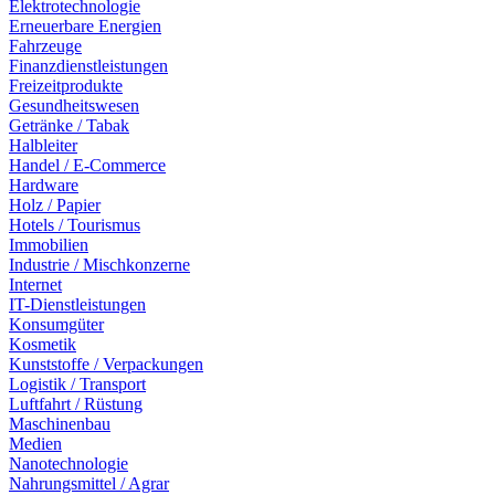
Elektrotechnologie
Erneuerbare Energien
Fahrzeuge
Finanzdienstleistungen
Freizeitprodukte
Gesundheitswesen
Getränke / Tabak
Halbleiter
Handel / E-Commerce
Hardware
Holz / Papier
Hotels / Tourismus
Immobilien
Industrie / Mischkonzerne
Internet
IT-Dienstleistungen
Konsumgüter
Kosmetik
Kunststoffe / Verpackungen
Logistik / Transport
Luftfahrt / Rüstung
Maschinenbau
Medien
Nanotechnologie
Nahrungsmittel / Agrar