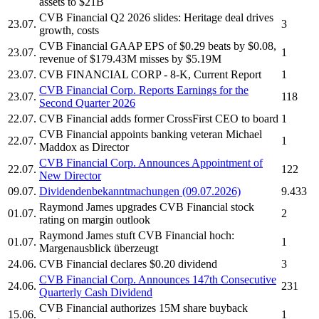
assets to $21B
CVB Financial
Q2 2026 slides: Heritage deal drives
23.07.
3
growth, costs
CVB Financial
GAAP EPS of $0.29 beats by $0.08,
23.07.
1
revenue of $179.43M misses by $5.19M
23.07.
CVB FINANCIAL CORP
- 8-K, Current Report
1
CVB Financial Corp.
Reports Earnings for the
23.07.
118
Second Quarter 2026
22.07.
CVB Financial
adds former CrossFirst CEO to board
1
CVB Financial
appoints banking veteran Michael
22.07.
1
Maddox as Director
CVB Financial Corp.
Announces Appointment of
22.07.
122
New Director
09.07.
Dividendenbekanntmachungen (09.07.2026)
9.433
Raymond James upgrades
CVB Financial
stock
01.07.
2
rating on margin outlook
Raymond James stuft
CVB Financial
hoch:
01.07.
1
Margenausblick überzeugt
24.06.
CVB Financial
declares $0.20 dividend
3
CVB Financial Corp.
Announces 147th Consecutive
24.06.
231
Quarterly Cash Dividend
CVB Financial
authorizes 15M share buyback
15.06.
1