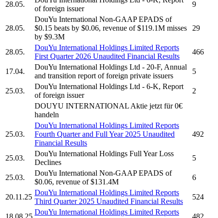
28.05.
9
of foreign issuer
DouYu International
Non-GAAP EPADS of
28.05.
$0.15 beats by $0.06, revenue of $119.1M misses
29
by $9.3M
DouYu International Holdings Limited
Reports
28.05.
466
First Quarter 2026 Unaudited Financial Results
DouYu International Holdings Ltd
- 20-F, Annual
17.04.
5
and transition report of foreign private issuers
DouYu International Holdings Ltd
- 6-K, Report
25.03.
2
of foreign issuer
DOUYU INTERNATIONAL
Aktie jetzt für 0€
handeln
DouYu International Holdings Limited
Reports
25.03.
Fourth Quarter and Full Year 2025 Unaudited
492
Financial Results
DouYu International Holdings
Full Year Loss
25.03.
5
Declines
DouYu International
Non-GAAP EPADS of
25.03.
6
$0.06, revenue of $131.4M
DouYu International Holdings Limited
Reports
20.11.25
524
Third Quarter 2025 Unaudited Financial Results
DouYu International Holdings Limited
Reports
18.08.25
482