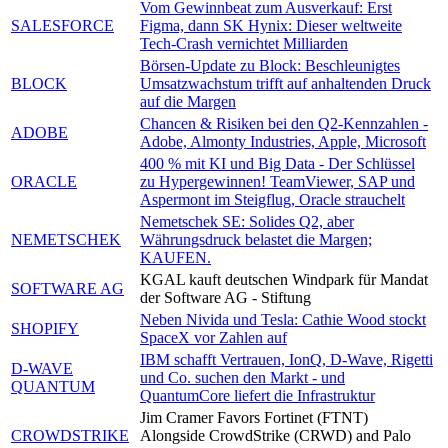
Vom Gewinnbeat zum Ausverkauf: Erst
SALESFORCE
Figma, dann SK Hynix: Dieser weltweite
Tech-Crash vernichtet Milliarden
Börsen-Update zu Block: Beschleunigtes
BLOCK
Umsatzwachstum trifft auf anhaltenden Druck
auf die Margen
Chancen & Risiken bei den Q2-Kennzahlen -
ADOBE
Adobe, Almonty Industries, Apple, Microsoft
400 % mit KI und Big Data - Der Schlüssel
ORACLE
zu Hypergewinnen! TeamViewer, SAP und
Aspermont im Steigflug, Oracle strauchelt
Nemetschek SE: Solides Q2, aber
NEMETSCHEK
Währungsdruck belastet die Margen;
KAUFEN.
KGAL kauft deutschen Windpark für Mandat
SOFTWARE AG
der Software AG - Stiftung
Neben Nivida und Tesla: Cathie Wood stockt
SHOPIFY
SpaceX vor Zahlen auf
IBM schafft Vertrauen, IonQ, D-Wave, Rigetti
D-WAVE
und Co. suchen den Markt - und
QUANTUM
QuantumCore liefert die Infrastruktur
Jim Cramer Favors Fortinet (FTNT)
CROWDSTRIKE
Alongside CrowdStrike (CRWD) and Palo