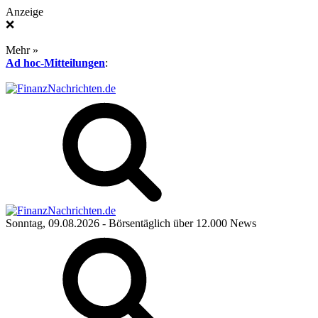
Anzeige
❌
Mehr »
Ad hoc-Mitteilungen
:
Sonntag, 09.08.2026
- Börsentäglich über 12.000 News