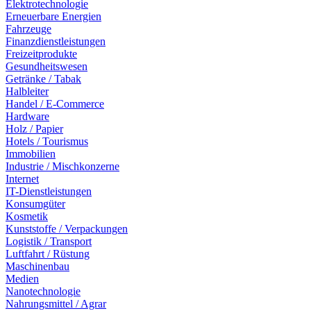
Elektrotechnologie
Erneuerbare Energien
Fahrzeuge
Finanzdienstleistungen
Freizeitprodukte
Gesundheitswesen
Getränke / Tabak
Halbleiter
Handel / E-Commerce
Hardware
Holz / Papier
Hotels / Tourismus
Immobilien
Industrie / Mischkonzerne
Internet
IT-Dienstleistungen
Konsumgüter
Kosmetik
Kunststoffe / Verpackungen
Logistik / Transport
Luftfahrt / Rüstung
Maschinenbau
Medien
Nanotechnologie
Nahrungsmittel / Agrar