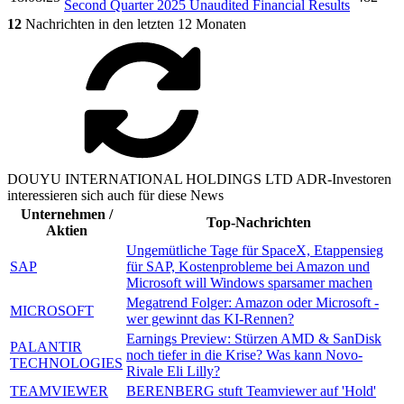
Second Quarter 2025 Unaudited Financial Results
12
Nachrichten in den letzten 12 Monaten
DOUYU INTERNATIONAL HOLDINGS LTD ADR-Investoren
interessieren sich auch für diese News
Unternehmen /
Top-Nachrichten
Aktien
Ungemütliche Tage für SpaceX, Etappensieg
SAP
für SAP, Kostenprobleme bei Amazon und
Microsoft will Windows sparsamer machen
Megatrend Folger: Amazon oder Microsoft -
MICROSOFT
wer gewinnt das KI-Rennen?
Earnings Preview: Stürzen AMD & SanDisk
PALANTIR
noch tiefer in die Krise? Was kann Novo-
TECHNOLOGIES
Rivale Eli Lilly?
TEAMVIEWER
BERENBERG stuft Teamviewer auf 'Hold'