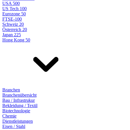
USA 500
US Tech 100
Eurozone 50
FTSE-100
Schweiz 20
Österreich 20
Japan 225
Hong Kong 50
Branchen
Branchenübersicht
Bau / Infrastrukur
Bekleidung / Textil
Biotechnologie
Chemie
Dienstleistungen
Eisen / Stahl