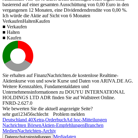
basierend auf einer gesamten Ausschüttung von
0,00
Euro in den
vergangenen 12 Monaten, eine Dividendendrendite von
0,00 %
.
Ich würde die Aktie auf Sicht von 6 Monaten
Verkaufen
Halten
Kaufen
■ Verkaufen
■ Halten
■ Kaufen
Sie erhalten auf FinanzNachrichten.de kostenlose Realtime-
Aktienkurse von
und
sowie Kurse und Daten von
ARIVA.DE AG
.
Weitere Kennzahlen, Fundamentaldaten und
Unternehmensinformationen zu DOUYU INTERNATIONAL
HOLDINGS LTD ADR finden Sie auf
Wallstreet Online
.
FNRD-2.627.0
Wie bewerten Sie die aktuell angezeigte Seite?
sehr gut
1
2
3
4
5
6
schlecht
Problem melden
Deutschland 40
Xetra-Orderbuch
Ad hoc-Mitteilungen
Nachrichten Börsen
Aktien-Empfehlungen
Branchen
Medien
Nachrichten-Archiv
Mediadaten
Datenschutzeinstellungen