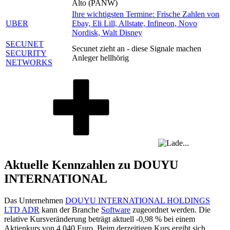
Alto (PANW)
Ihre wichtigsten Termine: Frische Zahlen von
UBER
Ebay, Eli Lill, Allstate, Infineon, Novo
Nordisk, Walt Disney
SECUNET
Secunet zieht an - diese Signale machen
SECURITY
Anleger hellhörig
NETWORKS
Aktuelle Kennzahlen zu DOUYU
INTERNATIONAL
Das Unternehmen
DOUYU INTERNATIONAL HOLDINGS
LTD ADR
kann der Branche
Software
zugeordnet werden. Die
relative Kursveränderung beträgt aktuell
-0,98 %
bei einem
Aktienkurs von
4,040
Euro. Beim derzeitigen Kurs ergibt sich,