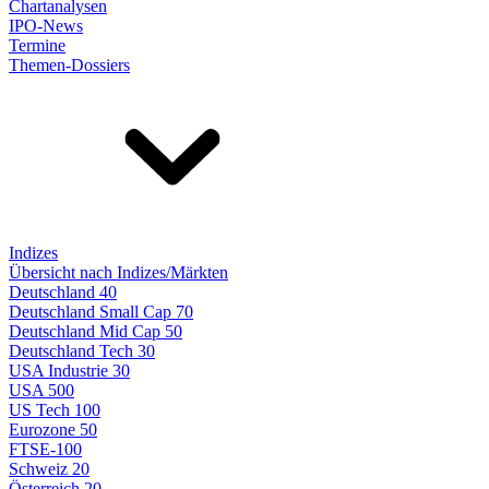
Chartanalysen
IPO-News
Termine
Themen-Dossiers
Indizes
Übersicht nach Indizes/Märkten
Deutschland 40
Deutschland Small Cap 70
Deutschland Mid Cap 50
Deutschland Tech 30
USA Industrie 30
USA 500
US Tech 100
Eurozone 50
FTSE-100
Schweiz 20
Österreich 20