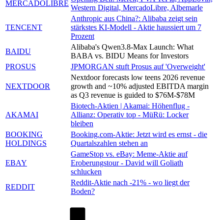
MERCADOLIBRE
Western Digital, MercadoLibre, Albemarle
Anthropic aus China?: Alibaba zeigt sein
TENCENT
stärkstes KI-Modell - Aktie haussiert um 7
Prozent
Alibaba's Qwen3.8-Max Launch: What
BAIDU
BABA vs. BIDU Means for Investors
PROSUS
JPMORGAN stuft Prosus auf 'Overweight'
Nextdoor forecasts low teens 2026 revenue
NEXTDOOR
growth and ~10% adjusted EBITDA margin
as Q3 revenue is guided to $76M-$78M
Biotech-Aktien | Akamai: Höhenflug -
AKAMAI
Allianz: Operativ top - MüRü: Locker
bleiben
BOOKING
Booking.com-Aktie: Jetzt wird es ernst - die
HOLDINGS
Quartalszahlen stehen an
GameStop vs. eBay: Meme-Aktie auf
EBAY
Eroberungstour - David will Goliath
schlucken
Reddit-Aktie nach -21% - wo liegt der
REDDIT
Boden?