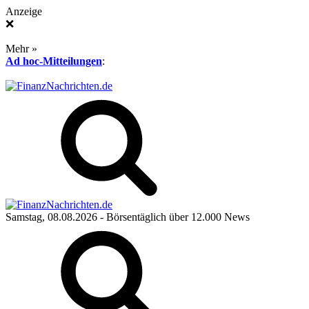
Anzeige
❌
Mehr »
Ad hoc-Mitteilungen
:
Samstag, 08.08.2026
- Börsentäglich über 12.000 News