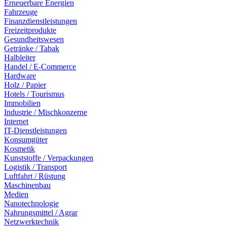
Erneuerbare Energien
Fahrzeuge
Finanzdienstleistungen
Freizeitprodukte
Gesundheitswesen
Getränke / Tabak
Halbleiter
Handel / E-Commerce
Hardware
Holz / Papier
Hotels / Tourismus
Immobilien
Industrie / Mischkonzerne
Internet
IT-Dienstleistungen
Konsumgüter
Kosmetik
Kunststoffe / Verpackungen
Logistik / Transport
Luftfahrt / Rüstung
Maschinenbau
Medien
Nanotechnologie
Nahrungsmittel / Agrar
Netzwerktechnik