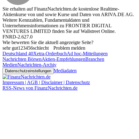
Sie erhalten auf FinanzNachrichten.de kostenlose Realtime-
Aktienkurse von
und
sowie Kurse und Daten von
ARIVA.DE AG
.
Weitere Kennzahlen, Fundamentaldaten und
Unternehmensinformationen zu FRONTIER DIGITAL
VENTURES LIMITED finden Sie auf
Wallstreet Online
.
FNRD-2.627.0
Wie bewerten Sie die aktuell angezeigte Seite?
sehr gut
1
2
3
4
5
6
schlecht
Problem melden
Deutschland 40
Xetra-Orderbuch
Ad hoc-Mitteilungen
Nachrichten Börsen
Aktien-Empfehlungen
Branchen
Medien
Nachrichten-Archiv
Mediadaten
Datenschutzeinstellungen
Impressum | AGB | Disclaimer | Datenschutz
RSS-News von FinanzNachrichten.de