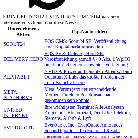
FRONTIER DIGITAL VENTURES LIMITED-Investoren
interessieren sich auch für diese News
Unternehmen /
Top-Nachrichten
Aktien
EQS-CMS: Scout24 SE: Veröffentlichung
SCOUT24
einer Kapitalmarktinformation
EQS-PVR: Delivery Hero SE:
DELIVERY HERO
Veröffentlichung gemäß § 40 Abs. 1 WpHG
mit dem Ziel der europaweiten Verbreitung
NVIDIA-Power und Quanten-Allianz: Kann
ALPHABET
Quantum X Labs das größte Problem der
Tech-Branche lösen?
Meta: Warum jetzt der entscheidende
META
Moment für einen Positionsausbau
PLATFORMS
gekommen sein könnte
Ihre wichtigsten Termine: Alle Analysten-
UNITED
Augen auf: Rheinmetall, Deutsche Telekom,
INTERNET
Siemens, Airbnb & Lyft
EverQuote, Inc.: EverQuote Announces
EVERQUOTE
Second Quarter 2026 Financial Results
Opening Bell: Merck, PVA TePla, AppLovin,