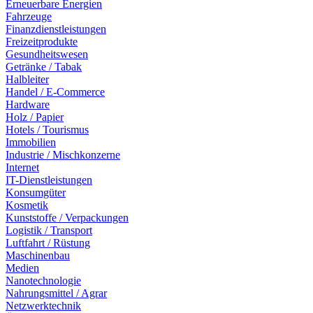
Erneuerbare Energien
Fahrzeuge
Finanzdienstleistungen
Freizeitprodukte
Gesundheitswesen
Getränke / Tabak
Halbleiter
Handel / E-Commerce
Hardware
Holz / Papier
Hotels / Tourismus
Immobilien
Industrie / Mischkonzerne
Internet
IT-Dienstleistungen
Konsumgüter
Kosmetik
Kunststoffe / Verpackungen
Logistik / Transport
Luftfahrt / Rüstung
Maschinenbau
Medien
Nanotechnologie
Nahrungsmittel / Agrar
Netzwerktechnik