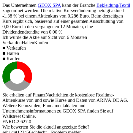
Das Unternehmen
GEOX SPA
kann der Branche
Bekleidung/Textil
zugeordnet werden. Die relative Kursveränderung beträgt aktuell
-1,38 %
bei einem Aktienkurs von
0,286
Euro. Beim derzeitigen
Kurs ergibt sich, basierend auf einer gesamten Ausschüttung von
0,00
Euro in den vergangenen 12 Monaten, eine
Dividendendrendite von
0,00 %
.
Ich würde die Aktie auf Sicht von 6 Monaten
Verkaufen
Halten
Kaufen
■ Verkaufen
■ Halten
■ Kaufen
Sie erhalten auf FinanzNachrichten.de kostenlose Realtime-
Aktienkurse von
und
sowie Kurse und Daten von
ARIVA.DE AG
.
Weitere Kennzahlen, Fundamentaldaten und
Unternehmensinformationen zu GEOX SPA finden Sie auf
Wallstreet Online
.
FNRD-2.627.0
Wie bewerten Sie die aktuell angezeigte Seite?
sehr gut
1
2
3
4
5
6
schlecht
Problem melden