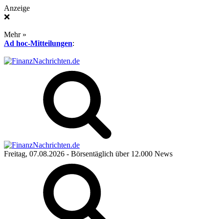
Anzeige
❌
Mehr »
Ad hoc-Mitteilungen
:
Freitag, 07.08.2026
- Börsentäglich über 12.000 News