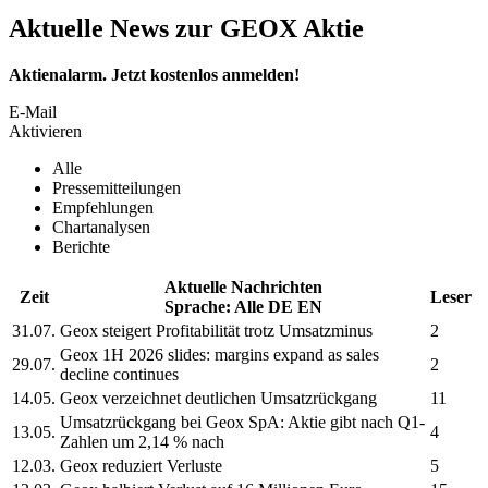
Aktuelle News zur GEOX Aktie
Aktienalarm. Jetzt kostenlos anmelden!
E-Mail
Aktivieren
Alle
Pressemitteilungen
Empfehlungen
Chartanalysen
Berichte
Aktuelle Nachrichten
Zeit
Leser
Sprache:
Alle
DE
EN
31.07.
Geox
steigert Profitabilität trotz Umsatzminus
2
Geox
1H 2026 slides: margins expand as sales
29.07.
2
decline continues
14.05.
Geox
verzeichnet deutlichen Umsatzrückgang
11
Umsatzrückgang bei
Geox SpA:
Aktie gibt nach Q1-
13.05.
4
Zahlen um 2,14 % nach
12.03.
Geox
reduziert Verluste
5