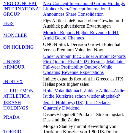
NEO-CONCEPT
Neo-Concept International Group Holdings
INTERNATIONAL
Limited: Neo-Concept International
GROUP
Announces Share Consolidation
Figs Aktie schießt nach oben: Gewinn und
FIGS
Ausblick pulverisieren Erwartungen
Moncler Reports Higher Revenue In H1
MONCLER
Amid Board Changes
ONON Stock Decision Growth Potential
ON HOLDING
Versus Premium Valuation Now
Under Armour, Inc.: Under Armour Reports
UNDER
First Quarter Fiscal 2027 Results; Maintains
ARMOUR
Full-year Profitability Outlook While
Updating Revenue Expectations
Inditex expands footprint in Greece as ITX
INDITEX
Hellas posts higher sales
LULULEMON
Hohe Volatilität nach Zahlen: Adidas-Aktie:
ATHLETICA
Ist die Kurskrise schon wieder abgehakt?
JERASH
Jerash Holdings (US), Inc. Declares
HOLDINGS
Quarterly Dividend
Disney+ bejubelt "Prada 2"-Streamingstart:
PRADA
Das sind die Zahlen
Morgan Stanley nimmt Bewertung von
TORRID
Torrid mit Kursziel von 1,80 US-Dollar