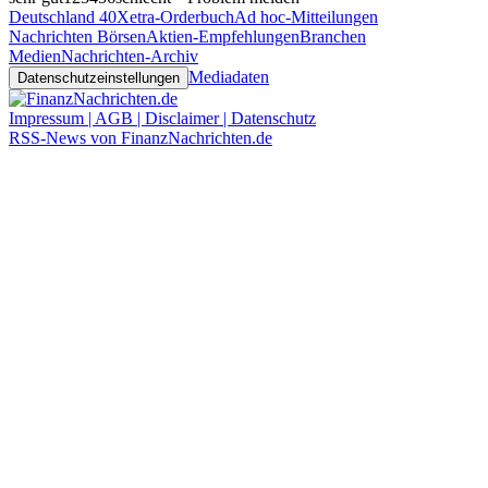
Deutschland 40
Xetra-Orderbuch
Ad hoc-Mitteilungen
Nachrichten Börsen
Aktien-Empfehlungen
Branchen
Medien
Nachrichten-Archiv
Mediadaten
Datenschutzeinstellungen
Impressum | AGB | Disclaimer | Datenschutz
RSS-News von FinanzNachrichten.de