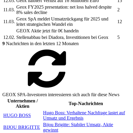
12.03.
Geox
halbiert Verlust auf 16 Millionen Euro
15
Geox
FY2025 presentation: net loss halved despite
11.03.
2
8% sales decline
Geox SpA
meldet Umsatzrückgang für 2025 und
11.03.
12
leitet strategischen Wandel ein
GEOX
Aktie jetzt für 0€ handeln
12.02.
Stellenabbau bei Diadora, Investitionen bei
Geox
5
9
Nachrichten in den letzten 12 Monaten
GEOX SPA-Investoren interessieren sich auch für diese News
Unternehmen /
Top-Nachrichten
Aktien
Hugo Boss: Verhaltene Nachfrage lastet auf
HUGO BOSS
Umsatz und Ergebnis
Bijou Brigitte: Stabiler Umsatz, Aktie
BIJOU BRIGITTE
gewinnt