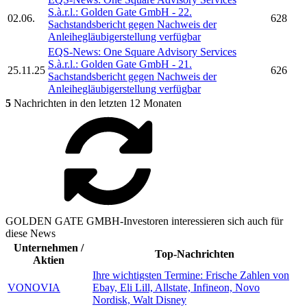
S.à.r.l.:
Golden Gate GmbH
- 22.
02.06.
628
Sachstandsbericht gegen Nachweis der
Anleihegläubigerstellung verfügbar
EQS-News: One Square Advisory Services
S.à.r.l.:
Golden Gate GmbH
- 21.
25.11.25
626
Sachstandsbericht gegen Nachweis der
Anleihegläubigerstellung verfügbar
5
Nachrichten in den letzten 12 Monaten
GOLDEN GATE GMBH-Investoren interessieren sich auch für
diese News
Unternehmen /
Top-Nachrichten
Aktien
Ihre wichtigsten Termine: Frische Zahlen von
VONOVIA
Ebay, Eli Lill, Allstate, Infineon, Novo
Nordisk, Walt Disney