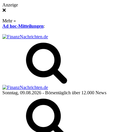
Anzeige
❌
Mehr »
Ad hoc-Mitteilungen
:
Sonntag, 09.08.2026
- Börsentäglich über 12.000 News