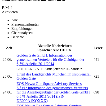
E-Mail
Aktivieren
Alle
Pressemitteilungen
Empfehlungen
Chartanalysen
Berichte
Aktuelle Nachrichten
Zeit
Leser
Sprache:
Alle
DE
EN
Golden Gate GmbH:
Information des
25.06.
gemeinsamen Vertreters für die Gläubiger der
441
6,5%-Anleihe 2011/2014
GOLDEN GATE
Aktie jetzt für 0€ handeln
Urteil des Landgerichts München im Insolvenzfall
25.06.
721
Golden Gate
EQS-News: One Square Advisory Services
S.à.r.l.: Information des gemeinsamen Vertreters
24.06.
für die Anleihegläubiger der
Golden Gate GmbH
898
6,5 %-Anleihe 2011/2014 (ISIN
DE000A1KQXXX)
EQS-News: One Square Advisory Services