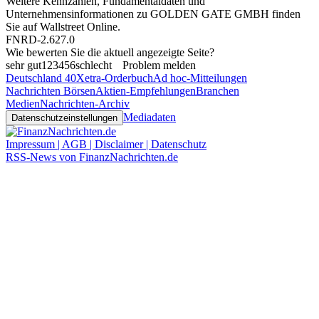
Weitere Kennzahlen, Fundamentaldaten und
Unternehmensinformationen zu GOLDEN GATE GMBH finden
Sie auf
Wallstreet Online
.
FNRD-2.627.0
Wie bewerten Sie die aktuell angezeigte Seite?
sehr gut
1
2
3
4
5
6
schlecht
Problem melden
Deutschland 40
Xetra-Orderbuch
Ad hoc-Mitteilungen
Nachrichten Börsen
Aktien-Empfehlungen
Branchen
Medien
Nachrichten-Archiv
Mediadaten
Datenschutzeinstellungen
Impressum | AGB | Disclaimer | Datenschutz
RSS-News von FinanzNachrichten.de