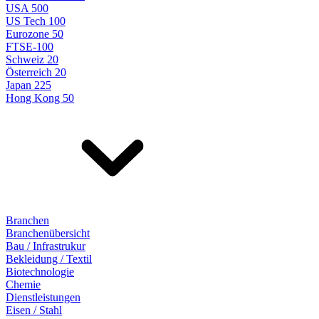
USA 500
US Tech 100
Eurozone 50
FTSE-100
Schweiz 20
Österreich 20
Japan 225
Hong Kong 50
Branchen
Branchenübersicht
Bau / Infrastrukur
Bekleidung / Textil
Biotechnologie
Chemie
Dienstleistungen
Eisen / Stahl