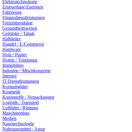
Elektrotechnologie
Erneuerbare Energien
Fahrzeuge
Finanzdienstleistungen
Freizeitprodukte
Gesundheitswesen
Getränke / Tabak
Halbleiter
Handel / E-Commerce
Hardware
Holz / Papier
Hotels / Tourismus
Immobilien
Industrie / Mischkonzerne
Internet
IT-Dienstleistungen
Konsumgüter
Kosmetik
Kunststoffe / Verpackungen
Logistik / Transport
Luftfahrt / Rüstung
Maschinenbau
Medien
Nanotechnologie
Nahrungsmittel / Agrar