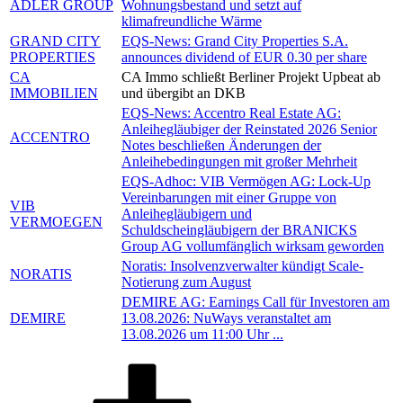
ADLER GROUP
Wohnungsbestand und setzt auf
klimafreundliche Wärme
GRAND CITY
EQS-News: Grand City Properties S.A.
PROPERTIES
announces dividend of EUR 0.30 per share
CA
CA Immo schließt Berliner Projekt Upbeat ab
IMMOBILIEN
und übergibt an DKB
EQS-News: Accentro Real Estate AG:
Anleihegläubiger der Reinstated 2026 Senior
ACCENTRO
Notes beschließen Änderungen der
Anleihebedingungen mit großer Mehrheit
EQS-Adhoc: VIB Vermögen AG: Lock-Up
Vereinbarungen mit einer Gruppe von
VIB
Anleihegläubigern und
VERMOEGEN
Schuldscheingläubigern der BRANICKS
Group AG vollumfänglich wirksam geworden
Noratis: Insolvenzverwalter kündigt Scale-
NORATIS
Notierung zum August
DEMIRE AG: Earnings Call für Investoren am
DEMIRE
13.08.2026: NuWays veranstaltet am
13.08.2026 um 11:00 Uhr ...