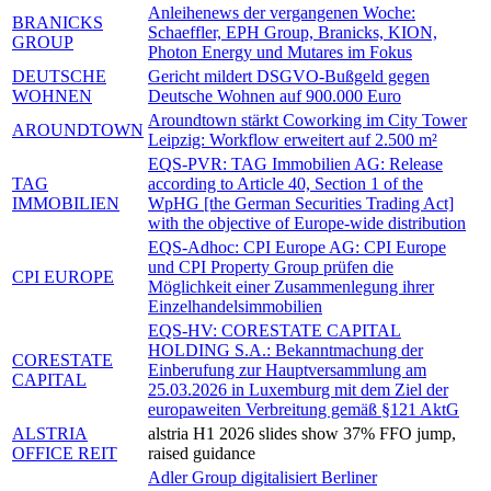
Anleihenews der vergangenen Woche:
BRANICKS
Schaeffler, EPH Group, Branicks, KION,
GROUP
Photon Energy und Mutares im Fokus
DEUTSCHE
Gericht mildert DSGVO-Bußgeld gegen
WOHNEN
Deutsche Wohnen auf 900.000 Euro
Aroundtown stärkt Coworking im City Tower
AROUNDTOWN
Leipzig: Workflow erweitert auf 2.500 m²
EQS-PVR: TAG Immobilien AG: Release
TAG
according to Article 40, Section 1 of the
IMMOBILIEN
WpHG [the German Securities Trading Act]
with the objective of Europe-wide distribution
EQS-Adhoc: CPI Europe AG: CPI Europe
und CPI Property Group prüfen die
CPI EUROPE
Möglichkeit einer Zusammenlegung ihrer
Einzelhandelsimmobilien
EQS-HV: CORESTATE CAPITAL
HOLDING S.A.: Bekanntmachung der
CORESTATE
Einberufung zur Hauptversammlung am
CAPITAL
25.03.2026 in Luxemburg mit dem Ziel der
europaweiten Verbreitung gemäß §121 AktG
ALSTRIA
alstria H1 2026 slides show 37% FFO jump,
OFFICE REIT
raised guidance
Adler Group digitalisiert Berliner