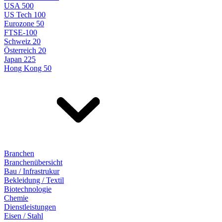
USA 500
US Tech 100
Eurozone 50
FTSE-100
Schweiz 20
Österreich 20
Japan 225
Hong Kong 50
Branchen
Branchenübersicht
Bau / Infrastrukur
Bekleidung / Textil
Biotechnologie
Chemie
Dienstleistungen
Eisen / Stahl