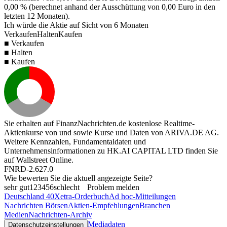
0,00 %
(berechnet anhand der Ausschüttung von
0,00
Euro in den
letzten 12 Monaten).
Ich würde die Aktie auf Sicht von 6 Monaten
Verkaufen
Halten
Kaufen
■ Verkaufen
■ Halten
■ Kaufen
Sie erhalten auf FinanzNachrichten.de kostenlose Realtime-
Aktienkurse von
und
sowie Kurse und Daten von
ARIVA.DE AG
.
Weitere Kennzahlen, Fundamentaldaten und
Unternehmensinformationen zu HK.AI CAPITAL LTD finden Sie
auf
Wallstreet Online
.
FNRD-2.627.0
Wie bewerten Sie die aktuell angezeigte Seite?
sehr gut
1
2
3
4
5
6
schlecht
Problem melden
Deutschland 40
Xetra-Orderbuch
Ad hoc-Mitteilungen
Nachrichten Börsen
Aktien-Empfehlungen
Branchen
Medien
Nachrichten-Archiv
Mediadaten
Datenschutzeinstellungen