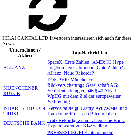
HK.AI CAPITAL LTD-Investoren interessieren sich auch für diese
News
Unternehmen /
Top-Nachrichten
Aktien
SpaceX: Erste Zahlen | AMD: KI-Hype
ALLIANZ
ungebrochen? - Infineon: Gute Zahlen? -
Allianz: Neue Rekorde?
EQS-PVR: Münchener
Rückversicherungs-Gesellschaft AG:
MUENCHENER
Veröffentlichung gemäß § 40 Abs. 1
RUECK
WpHG mit dem Ziel der europaweiten
Verbreitung
ISHARES BITCOIN
Nervosität steigt: Clarity-Act-Zweifel und
TRUST
Hackerangriffe lassen Bitcoin fallen
Trotz Rekordgewinnen: Deutsche-Bank-
DEUTSCHE BANK
Experte warnt vor KI-Zweifeln
PRESSESPIEGEL/Unternehmen: