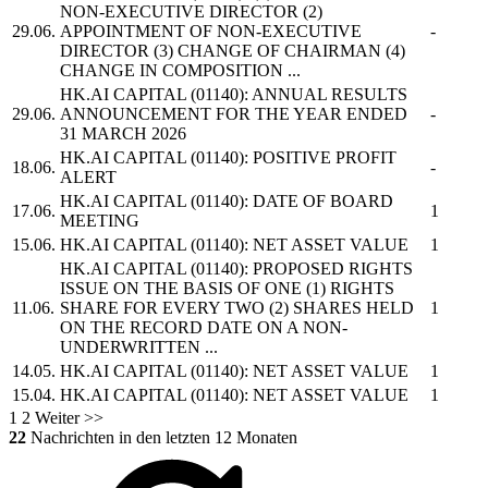
NON-EXECUTIVE DIRECTOR (2)
29.06.
APPOINTMENT OF NON-EXECUTIVE
-
DIRECTOR (3) CHANGE OF CHAIRMAN (4)
CHANGE IN COMPOSITION ...
HK.AI CAPITAL
(01140): ANNUAL RESULTS
29.06.
ANNOUNCEMENT FOR THE YEAR ENDED
-
31 MARCH 2026
HK.AI CAPITAL
(01140): POSITIVE PROFIT
18.06.
-
ALERT
HK.AI CAPITAL
(01140): DATE OF BOARD
17.06.
1
MEETING
15.06.
HK.AI CAPITAL
(01140): NET ASSET VALUE
1
HK.AI CAPITAL
(01140): PROPOSED RIGHTS
ISSUE ON THE BASIS OF ONE (1) RIGHTS
11.06.
SHARE FOR EVERY TWO (2) SHARES HELD
1
ON THE RECORD DATE ON A NON-
UNDERWRITTEN ...
14.05.
HK.AI CAPITAL
(01140): NET ASSET VALUE
1
15.04.
HK.AI CAPITAL
(01140): NET ASSET VALUE
1
1
2
Weiter >>
22
Nachrichten in den letzten 12 Monaten