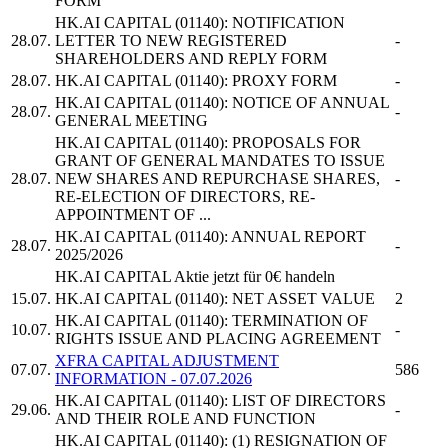
FORM
HK.AI CAPITAL
(01140): NOTIFICATION
28.07.
LETTER TO NEW REGISTERED
-
SHAREHOLDERS AND REPLY FORM
28.07.
HK.AI CAPITAL
(01140): PROXY FORM
-
HK.AI CAPITAL
(01140): NOTICE OF ANNUAL
28.07.
-
GENERAL MEETING
HK.AI CAPITAL
(01140): PROPOSALS FOR
GRANT OF GENERAL MANDATES TO ISSUE
28.07.
NEW SHARES AND REPURCHASE SHARES,
-
RE-ELECTION OF DIRECTORS, RE-
APPOINTMENT OF ...
HK.AI CAPITAL
(01140): ANNUAL REPORT
28.07.
-
2025/2026
HK.AI CAPITAL
Aktie jetzt für 0€ handeln
15.07.
HK.AI CAPITAL
(01140): NET ASSET VALUE
2
HK.AI CAPITAL
(01140): TERMINATION OF
10.07.
-
RIGHTS ISSUE AND PLACING AGREEMENT
XFRA CAPITAL ADJUSTMENT
07.07.
586
INFORMATION - 07.07.2026
HK.AI CAPITAL
(01140): LIST OF DIRECTORS
29.06.
-
AND THEIR ROLE AND FUNCTION
HK.AI CAPITAL
(01140): (1) RESIGNATION OF