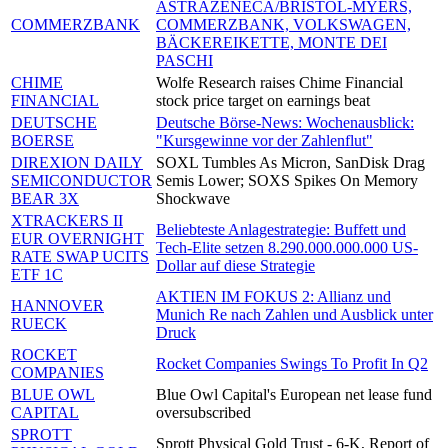
ASTRAZENECA/BRISTOL-MYERS,
COMMERZBANK
COMMERZBANK, VOLKSWAGEN,
BÄCKEREIKETTE, MONTE DEI
PASCHI
CHIME
Wolfe Research raises Chime Financial
FINANCIAL
stock price target on earnings beat
DEUTSCHE
Deutsche Börse-News: Wochenausblick:
BOERSE
"Kursgewinne vor der Zahlenflut"
DIREXION DAILY
SOXL Tumbles As Micron, SanDisk Drag
SEMICONDUCTOR
Semis Lower; SOXS Spikes On Memory
BEAR 3X
Shockwave
XTRACKERS II
Beliebteste Anlagestrategie: Buffett und
EUR OVERNIGHT
Tech-Elite setzen 8.290.000.000.000 US-
RATE SWAP UCITS
Dollar auf diese Strategie
ETF 1C
AKTIEN IM FOKUS 2: Allianz und
HANNOVER
Munich Re nach Zahlen und Ausblick unter
RUECK
Druck
ROCKET
Rocket Companies Swings To Profit In Q2
COMPANIES
BLUE OWL
Blue Owl Capital's European net lease fund
CAPITAL
oversubscribed
SPROTT
Sprott Physical Gold Trust - 6-K, Report of