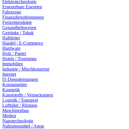
Elektrotechnologie
Erneuerbare Energien
Fahrzeuge
Finanzdienstleistungen
Freizeitprodukte
Gesundheitswesen
Getränke / Tabak
Halbleiter
Handel / E-Commerce
Hardware
Holz / Papier
Hotels / Tourismus
Immobilien
Industrie / Mischkonzerne
Internet
IT-Dienstleistungen
Konsumgüter
Kosmetik
Kunststoffe / Verpackungen
Logistik / Transport
Luftfahrt / Rüstung
Maschinenbau
Medien
Nanotechnologie
Nahrungsmittel / Agrar