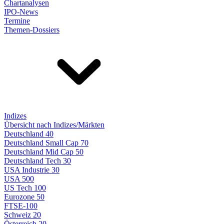
Chartanalysen
IPO-News
Termine
Themen-Dossiers
Indizes
Übersicht nach Indizes/Märkten
Deutschland 40
Deutschland Small Cap 70
Deutschland Mid Cap 50
Deutschland Tech 30
USA Industrie 30
USA 500
US Tech 100
Eurozone 50
FTSE-100
Schweiz 20
Österreich 20