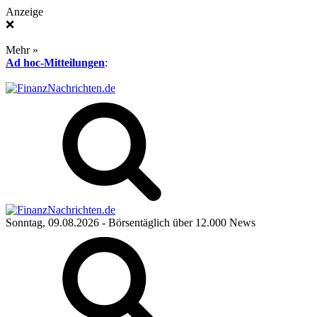
Anzeige
❌
Mehr »
Ad hoc-Mitteilungen
:
Sonntag, 09.08.2026
- Börsentäglich über 12.000 News