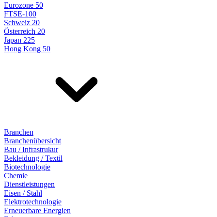
Eurozone 50
FTSE-100
Schweiz 20
Österreich 20
Japan 225
Hong Kong 50
Branchen
Branchenübersicht
Bau / Infrastrukur
Bekleidung / Textil
Biotechnologie
Chemie
Dienstleistungen
Eisen / Stahl
Elektrotechnologie
Erneuerbare Energien