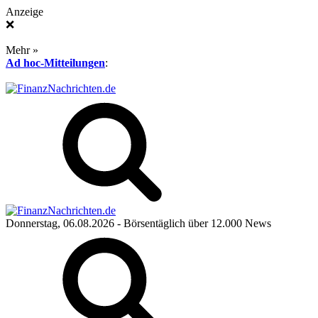
Anzeige
❌
Mehr »
Ad hoc-Mitteilungen
:
Donnerstag, 06.08.2026
- Börsentäglich über 12.000 News