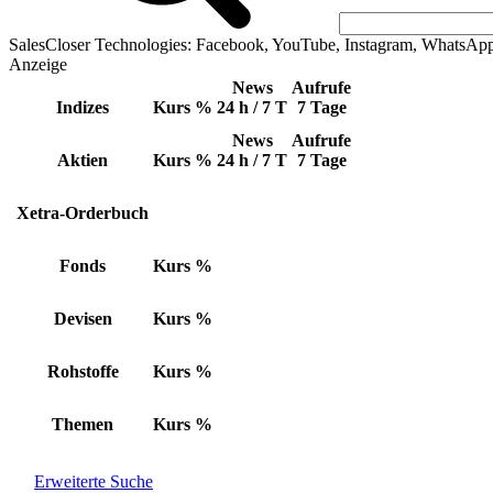
SalesCloser Technologies: Facebook, YouTube, Instagram, WhatsAp
Anzeige
News
Aufrufe
Indizes
Kurs
%
24 h / 7 T
7 Tage
News
Aufrufe
Aktien
Kurs
%
24 h / 7 T
7 Tage
Xetra-Orderbuch
Fonds
Kurs
%
Devisen
Kurs
%
Rohstoffe
Kurs
%
Themen
Kurs
%
Erweiterte Suche