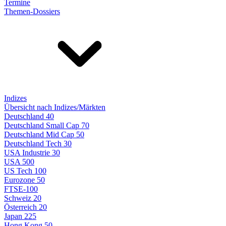
Termine
Themen-Dossiers
Indizes
Übersicht nach Indizes/Märkten
Deutschland 40
Deutschland Small Cap 70
Deutschland Mid Cap 50
Deutschland Tech 30
USA Industrie 30
USA 500
US Tech 100
Eurozone 50
FTSE-100
Schweiz 20
Österreich 20
Japan 225
Hong Kong 50