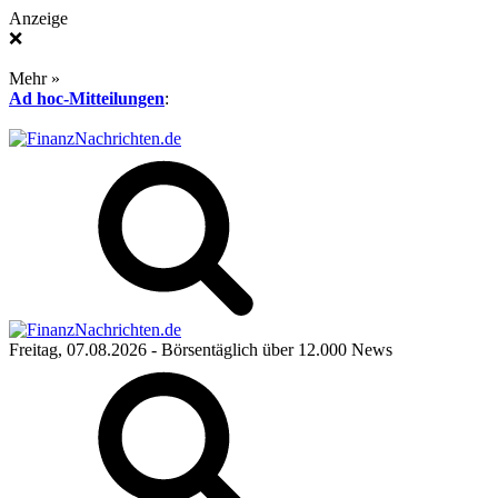
Anzeige
❌
Mehr »
Ad hoc-Mitteilungen
:
Freitag, 07.08.2026
- Börsentäglich über 12.000 News