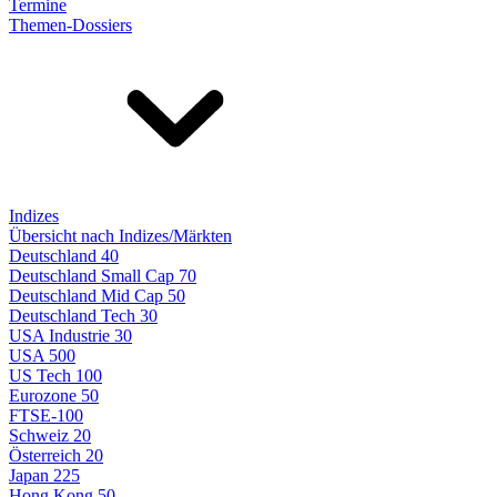
Termine
Themen-Dossiers
Indizes
Übersicht nach Indizes/Märkten
Deutschland 40
Deutschland Small Cap 70
Deutschland Mid Cap 50
Deutschland Tech 30
USA Industrie 30
USA 500
US Tech 100
Eurozone 50
FTSE-100
Schweiz 20
Österreich 20
Japan 225
Hong Kong 50