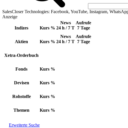
SalesCloser Technologies: Facebook, YouTube, Instagram, WhatsAp
Anzeige
News
Aufrufe
Indizes
Kurs
%
24 h / 7 T
7 Tage
News
Aufrufe
Aktien
Kurs
%
24 h / 7 T
7 Tage
Xetra-Orderbuch
Fonds
Kurs
%
Devisen
Kurs
%
Rohstoffe
Kurs
%
Themen
Kurs
%
Erweiterte Suche