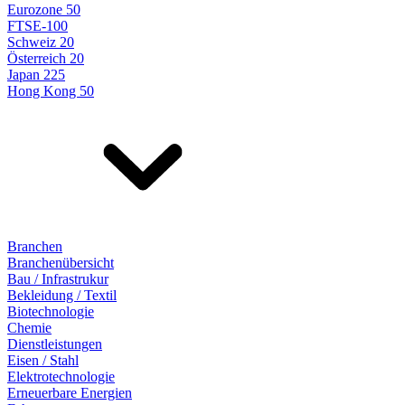
Eurozone 50
FTSE-100
Schweiz 20
Österreich 20
Japan 225
Hong Kong 50
Branchen
Branchenübersicht
Bau / Infrastrukur
Bekleidung / Textil
Biotechnologie
Chemie
Dienstleistungen
Eisen / Stahl
Elektrotechnologie
Erneuerbare Energien