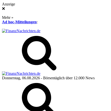
Anzeige
❌
Mehr »
Ad hoc-Mitteilungen
:
Donnerstag, 06.08.2026
- Börsentäglich über 12.000 News