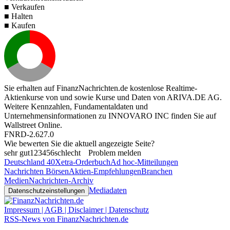
■ Verkaufen
■ Halten
■ Kaufen
Sie erhalten auf FinanzNachrichten.de kostenlose Realtime-
Aktienkurse von
und
sowie Kurse und Daten von
ARIVA.DE AG
.
Weitere Kennzahlen, Fundamentaldaten und
Unternehmensinformationen zu INNOVARO INC finden Sie auf
Wallstreet Online
.
FNRD-2.627.0
Wie bewerten Sie die aktuell angezeigte Seite?
sehr gut
1
2
3
4
5
6
schlecht
Problem melden
Deutschland 40
Xetra-Orderbuch
Ad hoc-Mitteilungen
Nachrichten Börsen
Aktien-Empfehlungen
Branchen
Medien
Nachrichten-Archiv
Mediadaten
Datenschutzeinstellungen
Impressum | AGB | Disclaimer | Datenschutz
RSS-News von FinanzNachrichten.de