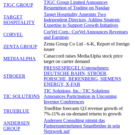
TJGC Group Limited Announces
TJGC GROUP
Resumption of Trading on Nasdaq
Target Hospitality Appoints Two
TARGET
Independent Directors, Adding Strategic
HOSPITALITY
Expertise to Support Growth Initiatives
CorVel Corp.: CorVel Announces Revenues
CORVEL
and Earnings
Zenta Group Co Ltd - 6-K, Report of foreign
ZENTA GROUP
issuer
Canaccord raises MediaAlpha stock price
MEDIAALPHA
target on carrier demand
PRESSESPIEGEL/Unternehmen:
DEUTSCHE BAHN, STRÖER,
STROEER
PORSCHE, BERENBERG, SIEMENS
ENERGY, X-FAB
TIC Solutions, Inc.: TIC Solutions
TIC SOLUTIONS
Announces Participation in Upcoming
Investor Conferences
TrueBlue forecasts Q3 revenue growth of
TRUEBLUE
7%-11% as on-demand returns to growth
Andersen Consulting nimmt das
ANDERSEN
Partnerunternehmen Smartbridge in sein
GROUP
Netzwerk auf