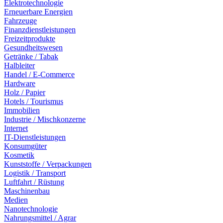
Elektrotechnologie
Erneuerbare Energien
Fahrzeuge
Finanzdienstleistungen
Freizeitprodukte
Gesundheitswesen
Getränke / Tabak
Halbleiter
Handel / E-Commerce
Hardware
Holz / Papier
Hotels / Tourismus
Immobilien
Industrie / Mischkonzerne
Internet
IT-Dienstleistungen
Konsumgüter
Kosmetik
Kunststoffe / Verpackungen
Logistik / Transport
Luftfahrt / Rüstung
Maschinenbau
Medien
Nanotechnologie
Nahrungsmittel / Agrar