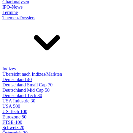
Chartanalysen
IPO-News
Termine
Themen-Dossiers
Indizes
Übersicht nach Indizes/Märkten
Deutschland 40
Deutschland Small Cap 70
Deutschland Mid Cap 50
Deutschland Tech 30
USA Industrie 30
USA 500
US Tech 100
Eurozone 50
FTSE-100
Schweiz 20
Österreich 20