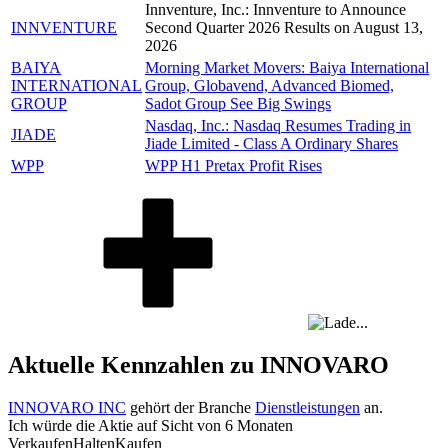
Innventure, Inc.: Innventure to Announce
INNVENTURE
Second Quarter 2026 Results on August 13,
2026
BAIYA
Morning Market Movers: Baiya International
INTERNATIONAL
Group, Globavend, Advanced Biomed,
GROUP
Sadot Group See Big Swings
Nasdaq, Inc.: Nasdaq Resumes Trading in
JIADE
Jiade Limited - Class A Ordinary Shares
WPP
WPP H1 Pretax Profit Rises
Aktuelle Kennzahlen zu INNOVARO
INNOVARO INC
gehört der Branche
Dienstleistungen
an.
Ich würde die Aktie auf Sicht von 6 Monaten
Verkaufen
Halten
Kaufen