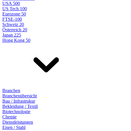
USA 500
US Tech 100
Eurozone 50
FTSE-100
Schweiz 20
Österreich 20
Japan 225
Hong Kong 50
Branchen
Branchenübersicht
Bau / Infrastrukur
Bekleidung / Textil
Biotechnologie
Chemie
Dienstleistungen
Eisen / Stahl