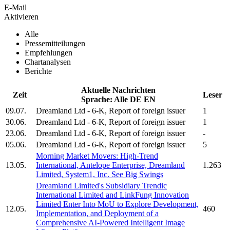
E-Mail
Aktivieren
Alle
Pressemitteilungen
Empfehlungen
Chartanalysen
Berichte
Aktuelle Nachrichten
Zeit
Leser
Sprache:
Alle
DE
EN
09.07.
Dreamland Ltd
- 6-K, Report of foreign issuer
1
30.06.
Dreamland Ltd
- 6-K, Report of foreign issuer
1
23.06.
Dreamland Ltd
- 6-K, Report of foreign issuer
-
05.06.
Dreamland Ltd
- 6-K, Report of foreign issuer
5
Morning Market Movers: High-Trend
13.05.
International, Antelope Enterprise,
Dreamland
1.263
Limited,
System1, Inc. See Big Swings
Dreamland Limited's
Subsidiary Trendic
International Limited and LinkFung Innovation
Limited Enter Into MoU to Explore Development,
12.05.
460
Implementation, and Deployment of a
Comprehensive AI-Powered Intelligent Image