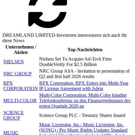
DREAMLAND LIMITED-Investoren interessieren sich auch für
diese News
Unternehmen /
Top-Nachrichten
Aktien
Nielsen Set To Acquire Ad-Tech Firm
NIELSEN
DoubleVerify For $2.5 Billion
NRC Group ASA - Invitation to presentation of
NRC GROUP
Q2 and first half 2026 results
RPX
RPX Corporation: RPX Enters into Multi-Year
CORPORATION
IP License Agreement with Adeia
Multi-Color Corporation: Multi-Color kündigt
MULTI-COLOR
Telefonkonferenz zu den Finanzergebnissen des
ersten Quartals 2026 an
SCIENCE
Science Group PLC - Treasury Shares Issued
GROUP
Music Licensing, Inc.: Music Licensing, Inc.
(SONG) / Pro Music Rights Updates Standard
MUSIC