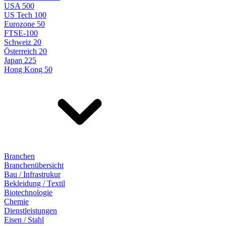
USA 500
US Tech 100
Eurozone 50
FTSE-100
Schweiz 20
Österreich 20
Japan 225
Hong Kong 50
Branchen
Branchenübersicht
Bau / Infrastrukur
Bekleidung / Textil
Biotechnologie
Chemie
Dienstleistungen
Eisen / Stahl