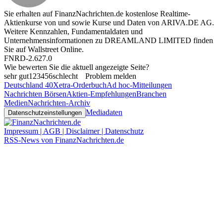
Sie erhalten auf FinanzNachrichten.de kostenlose Realtime-
Aktienkurse von
und
sowie Kurse und Daten von
ARIVA.DE AG
.
Weitere Kennzahlen, Fundamentaldaten und
Unternehmensinformationen zu DREAMLAND LIMITED finden
Sie auf
Wallstreet Online
.
FNRD-2.627.0
Wie bewerten Sie die aktuell angezeigte Seite?
sehr gut
1
2
3
4
5
6
schlecht
Problem melden
Deutschland 40
Xetra-Orderbuch
Ad hoc-Mitteilungen
Nachrichten Börsen
Aktien-Empfehlungen
Branchen
Medien
Nachrichten-Archiv
Mediadaten
Datenschutzeinstellungen
Impressum | AGB | Disclaimer | Datenschutz
RSS-News von FinanzNachrichten.de