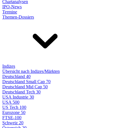
Chartanalysen
IPO-News
Termine
Themen-Dossiers
Indizes
Übersicht nach Indizes/Märkten
Deutschland 40
Deutschland Small Cap 70
Deutschland Mid Cap 50
Deutschland Tech 30
USA Industrie 30
USA 500
US Tech 100
Eurozone 50
FTSE-100
Schweiz 20
Österreich 20