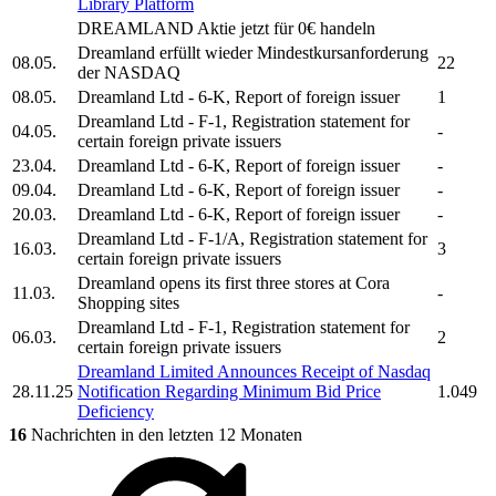
Library Platform
DREAMLAND
Aktie jetzt für 0€ handeln
Dreamland
erfüllt wieder Mindestkursanforderung
08.05.
22
der NASDAQ
08.05.
Dreamland Ltd
- 6-K, Report of foreign issuer
1
Dreamland Ltd
- F-1, Registration statement for
04.05.
-
certain foreign private issuers
23.04.
Dreamland Ltd
- 6-K, Report of foreign issuer
-
09.04.
Dreamland Ltd
- 6-K, Report of foreign issuer
-
20.03.
Dreamland Ltd
- 6-K, Report of foreign issuer
-
Dreamland Ltd
- F-1/A, Registration statement for
16.03.
3
certain foreign private issuers
Dreamland
opens its first three stores at Cora
11.03.
-
Shopping sites
Dreamland Ltd
- F-1, Registration statement for
06.03.
2
certain foreign private issuers
Dreamland Limited
Announces Receipt of Nasdaq
28.11.25
Notification Regarding Minimum Bid Price
1.049
Deficiency
16
Nachrichten in den letzten 12 Monaten