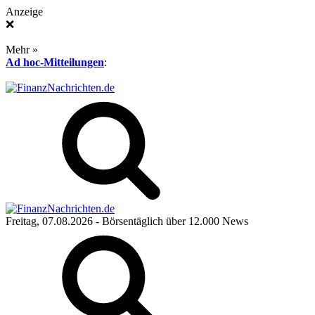
Anzeige
❌
Mehr »
Ad hoc-Mitteilungen
:
Freitag, 07.08.2026
- Börsentäglich über 12.000 News