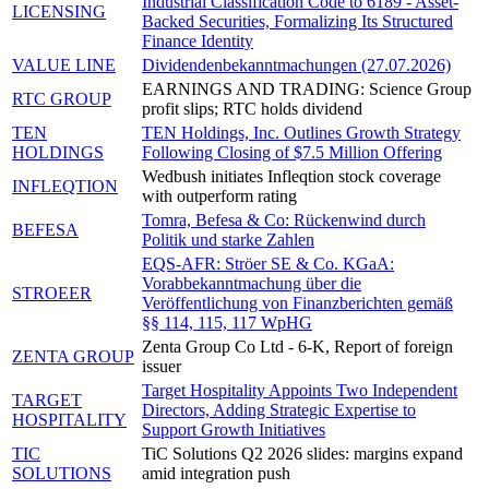
Industrial Classification Code to 6189 - Asset-
LICENSING
Backed Securities, Formalizing Its Structured
Finance Identity
VALUE LINE
Dividendenbekanntmachungen (27.07.2026)
EARNINGS AND TRADING: Science Group
RTC GROUP
profit slips; RTC holds dividend
TEN
TEN Holdings, Inc. Outlines Growth Strategy
HOLDINGS
Following Closing of $7.5 Million Offering
Wedbush initiates Infleqtion stock coverage
INFLEQTION
with outperform rating
Tomra, Befesa & Co: Rückenwind durch
BEFESA
Politik und starke Zahlen
EQS-AFR: Ströer SE & Co. KGaA:
Vorabbekanntmachung über die
STROEER
Veröffentlichung von Finanzberichten gemäß
§§ 114, 115, 117 WpHG
Zenta Group Co Ltd - 6-K, Report of foreign
ZENTA GROUP
issuer
Target Hospitality Appoints Two Independent
TARGET
Directors, Adding Strategic Expertise to
HOSPITALITY
Support Growth Initiatives
TIC
TiC Solutions Q2 2026 slides: margins expand
SOLUTIONS
amid integration push