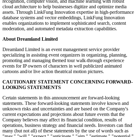
recognition, computer vision, and machine learning with robust
cloud architecture to help businesses digitize and optimize media
assets. Through LinkFung Innovation expertise in high-performance
database systems and vector embeddings, LinkFung Innovation
enables organizations to implement sophisticated search, content
moderation, and automated metadata extraction capabilities.
About
Dreamland
Limited
Dreamland Limited is an event management service provider
specializing in assisting event organizers in organizing, planning,
promoting and managing themed tour walk-through experience
events for IP owners of characters in well publicized animated
cartoons and/or live action theatrical motion pictures.
CAUTIONARY
STATEMENT
CONCERNING
FORWARD-
LOOKING
STATEMENTS
Certain statements in this announcement are forward-looking
statements. These forward-looking statements involve known and
unknown risks and uncertainties and are based on the Company's
current expectations and projections about future events that the
Company believes may affect its financial condition, results of
operations, business strategy and financial needs. Investors can find
many (but not all) of these statements by the use of words such as
"may," "will," "expect," "anticipate," "aim," "estimate," "potential,"