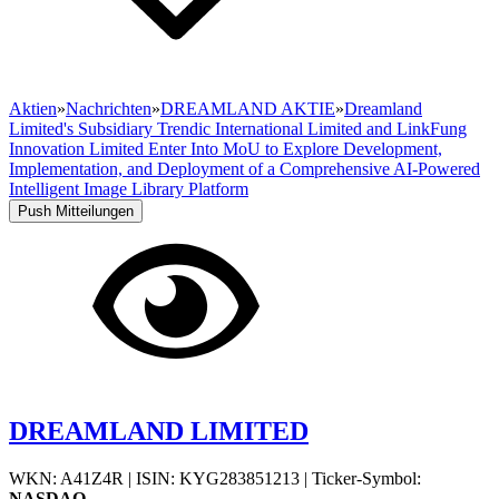
Aktien
»
Nachrichten
»
DREAMLAND AKTIE
»
Dreamland
Limited's Subsidiary Trendic International Limited and LinkFung
Innovation Limited Enter Into MoU to Explore Development,
Implementation, and Deployment of a Comprehensive AI-Powered
Intelligent Image Library Platform
Push Mitteilungen
DREAMLAND LIMITED
WKN: A41Z4R
|
ISIN: KYG283851213
|
Ticker-Symbol:
NASDAQ