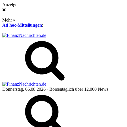
Anzeige
❌
Mehr »
Ad hoc-Mitteilungen
:
Donnerstag, 06.08.2026
- Börsentäglich über 12.000 News