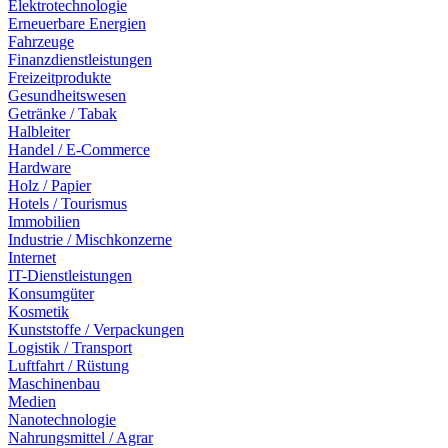
Elektrotechnologie
Erneuerbare Energien
Fahrzeuge
Finanzdienstleistungen
Freizeitprodukte
Gesundheitswesen
Getränke / Tabak
Halbleiter
Handel / E-Commerce
Hardware
Holz / Papier
Hotels / Tourismus
Immobilien
Industrie / Mischkonzerne
Internet
IT-Dienstleistungen
Konsumgüter
Kosmetik
Kunststoffe / Verpackungen
Logistik / Transport
Luftfahrt / Rüstung
Maschinenbau
Medien
Nanotechnologie
Nahrungsmittel / Agrar