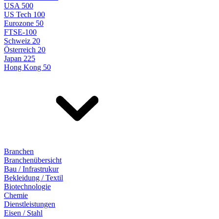
USA 500
US Tech 100
Eurozone 50
FTSE-100
Schweiz 20
Österreich 20
Japan 225
Hong Kong 50
Branchen
Branchenübersicht
Bau / Infrastrukur
Bekleidung / Textil
Biotechnologie
Chemie
Dienstleistungen
Eisen / Stahl