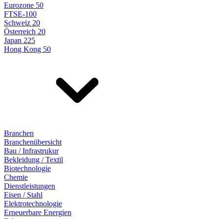
Eurozone 50
FTSE-100
Schweiz 20
Österreich 20
Japan 225
Hong Kong 50
Branchen
Branchenübersicht
Bau / Infrastrukur
Bekleidung / Textil
Biotechnologie
Chemie
Dienstleistungen
Eisen / Stahl
Elektrotechnologie
Erneuerbare Energien