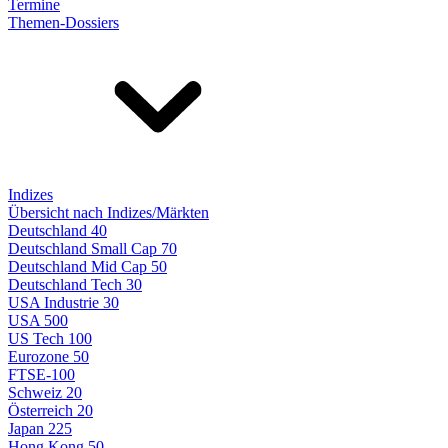
Termine
Themen-Dossiers
Indizes
Übersicht nach Indizes/Märkten
Deutschland 40
Deutschland Small Cap 70
Deutschland Mid Cap 50
Deutschland Tech 30
USA Industrie 30
USA 500
US Tech 100
Eurozone 50
FTSE-100
Schweiz 20
Österreich 20
Japan 225
Hong Kong 50