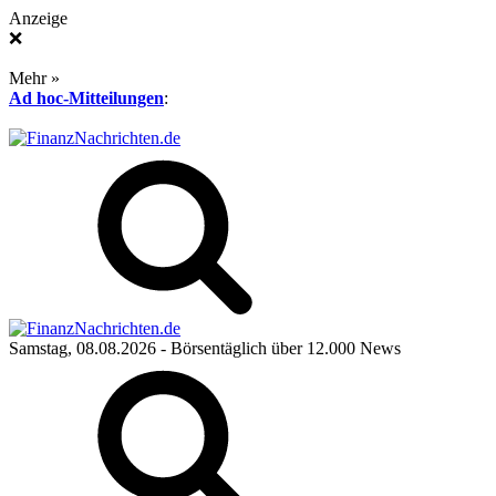
Anzeige
❌
Mehr »
Ad hoc-Mitteilungen
:
Samstag, 08.08.2026
- Börsentäglich über 12.000 News