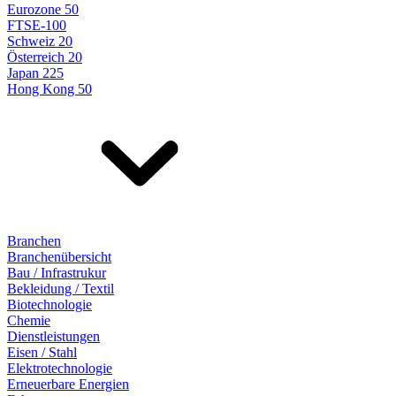
Eurozone 50
FTSE-100
Schweiz 20
Österreich 20
Japan 225
Hong Kong 50
Branchen
Branchenübersicht
Bau / Infrastrukur
Bekleidung / Textil
Biotechnologie
Chemie
Dienstleistungen
Eisen / Stahl
Elektrotechnologie
Erneuerbare Energien