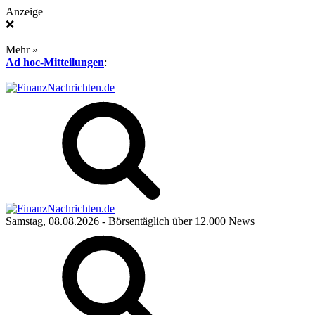
Anzeige
❌
Mehr »
Ad hoc-Mitteilungen
:
Samstag, 08.08.2026
- Börsentäglich über 12.000 News