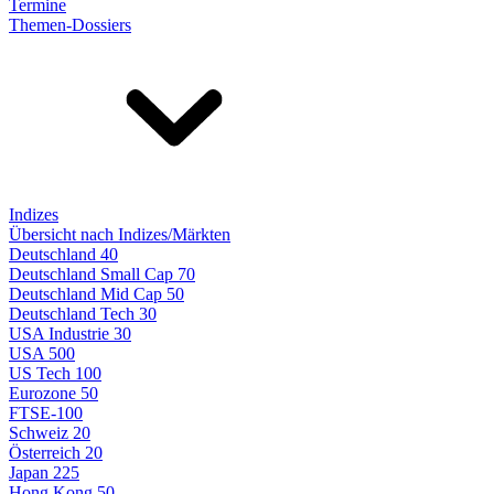
Termine
Themen-Dossiers
Indizes
Übersicht nach Indizes/Märkten
Deutschland 40
Deutschland Small Cap 70
Deutschland Mid Cap 50
Deutschland Tech 30
USA Industrie 30
USA 500
US Tech 100
Eurozone 50
FTSE-100
Schweiz 20
Österreich 20
Japan 225
Hong Kong 50