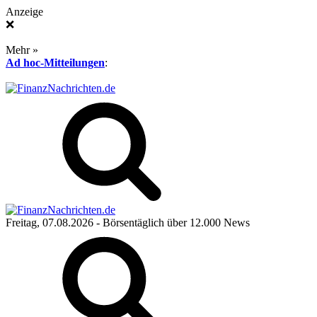
Anzeige
❌
Mehr »
Ad hoc-Mitteilungen
:
Freitag, 07.08.2026
- Börsentäglich über 12.000 News