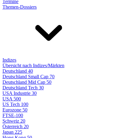
Termine
Themen-Dossiers
Indizes
Übersicht nach Indizes/Märkten
Deutschland 40
Deutschland Small Cap 70
Deutschland Mid Cap 50
Deutschland Tech 30
USA Industrie 30
USA 500
US Tech 100
Eurozone 50
FTSE-100
Schweiz 20
Österreich 20
Japan 225
Hong Kong 50