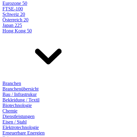
Eurozone 50
FTSE-100
Schweiz 20
Österreich 20
Japan 225
Hong Kong 50
Branchen
Branchenübersicht
Bau / Infrastrukur
Bekleidung / Textil
Biotechnologie
Chemie
Dienstleistungen
Eisen / Stahl
Elektrotechnologie
Erneuerbare Energien