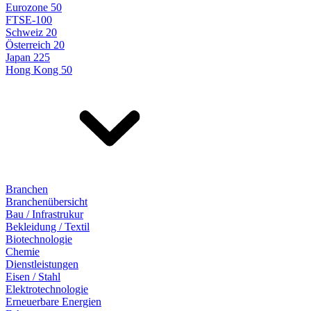
Eurozone 50
FTSE-100
Schweiz 20
Österreich 20
Japan 225
Hong Kong 50
Branchen
Branchenübersicht
Bau / Infrastrukur
Bekleidung / Textil
Biotechnologie
Chemie
Dienstleistungen
Eisen / Stahl
Elektrotechnologie
Erneuerbare Energien