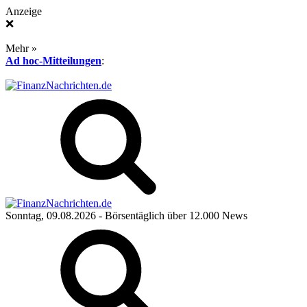
Anzeige
❌
Mehr »
Ad hoc-Mitteilungen
:
Sonntag, 09.08.2026
- Börsentäglich über 12.000 News