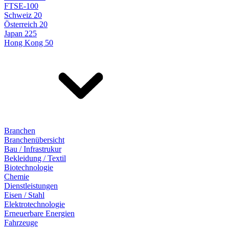
FTSE-100
Schweiz 20
Österreich 20
Japan 225
Hong Kong 50
Branchen
Branchenübersicht
Bau / Infrastrukur
Bekleidung / Textil
Biotechnologie
Chemie
Dienstleistungen
Eisen / Stahl
Elektrotechnologie
Erneuerbare Energien
Fahrzeuge