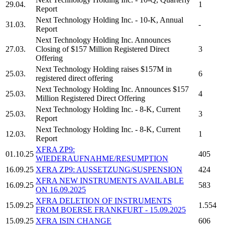
29.04.
1
Report
Next Technology Holding Inc.
- 10-K, Annual
31.03.
-
Report
Next Technology Holding Inc.
Announces
27.03.
Closing of $157 Million Registered Direct
3
Offering
Next Technology Holding
raises $157M in
25.03.
6
registered direct offering
Next Technology Holding Inc.
Announces $157
25.03.
4
Million Registered Direct Offering
Next Technology Holding Inc.
- 8-K, Current
25.03.
3
Report
Next Technology Holding Inc.
- 8-K, Current
12.03.
1
Report
XFRA ZP9:
01.10.25
405
WIEDERAUFNAHME/RESUMPTION
16.09.25
XFRA ZP9: AUSSETZUNG/SUSPENSION
424
XFRA NEW INSTRUMENTS AVAILABLE
16.09.25
583
ON 16.09.2025
XFRA DELETION OF INSTRUMENTS
15.09.25
1.554
FROM BOERSE FRANKFURT - 15.09.2025
15.09.25
XFRA ISIN CHANGE
606