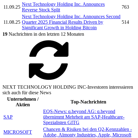
Next Technology Holding Inc.
Announces
11.09.25
763
Reverse Stock Split
Next Technology Holding Inc.
Announces Second
11.08.25
Quarter 2025 Financial Results Driven by
514
Significant Growth in Holding Bitcoin
19
Nachrichten in den letzten 12 Monaten
NEXT TECHNOLOGY HOLDING INC-Investoren interessieren
sich auch für diese News
Unternehmen /
Top-Nachrichten
Aktien
EQS-News: q.beyond AG: q.beyond
SAP
übernimmt Mehrheit am SAP-Healthcare-
Spezialisten GITG
Chancen & Risiken bei den Q2-Kennzahlen -
MICROSOFT
Adobe, Almonty Industries, Apple, Microsoft