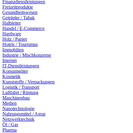
Finanzdienstleistungen
Freizeitprodukte
Gesundheitswesen
Getränke / Tabak
Halbleiter
Handel / E-Commerce
Hardware
Holz / Papier
Hotels / Tourismus
Immobilien
Industrie / Mischkonzerne
Internet
IT-Dienstleistungen
Konsumgüter
Kosmetik
Kunststoffe / Verpackungen
Logistik / Transport
Luftfahrt / Rüstung
Maschinenbau
Medien
Nanotechnologie
Nahrungsmittel / Agrar
Netzwerktechnik
Öl / Gas
Pharma