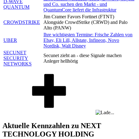
D-WAVE
und Co. suchen den Markt - und
QUANTUM
QuantumCore liefert die Infrastruktur
Jim Cramer Favors Fortinet (FTNT)
CROWDSTRIKE
Alongside CrowdStrike (CRWD) and Palo
Alto (PANW)
Ihre wichtigsten Termine: Frische Zahlen von
UBER
Ebay, Eli Lill, Allstate, Infineon, Novo
Nordisk, Walt Disney
SECUNET
Secunet zieht an - diese Signale machen
SECURITY
Anleger hellhörig
NETWORKS
Aktuelle Kennzahlen zu NEXT
TECHNOLOGY HOLDING