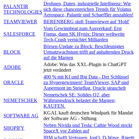
Drohnen, Daten, industrielle Intelligenz: Wie
PALANTIR
sich diese chancenreichen Trends für Volatus
TECHNOLOGIES
Aerospace, Palantir und Schaeffler auszahlen!
TEAMVIEWER
BERENBERG stuft Teamviewer auf 'Hold'
Vom Gewinnbeat zum Ausverkauf: Erst
SALESFORCE
Figma, dann SK Hynix: Dieser weltweite
Tech-Crash vernichtet Milliarden
Börsen-Update zu Block: Beschleunigtes
BLOCK
Umsatzwachstum trifft auf anhaltenden Druck
auf die Margen
Adobe: Was das XXL-Plugin in ChatGPT
ADOBE
jetzt verändert
400 % mit KI und Big Data - Der Schlüssel
ORACLE
zu Hypergewinnen! TeamViewer, SAP und
Aspermont im Steigflug, Oracle strauchelt
Nemetschek SE: Solides Q2, aber
NEMETSCHEK
Währungsdruck belastet die Margen;
KAUFEN.
KGAL kauft deutschen Windpark für Mandat
SOFTWARE AG
der Software AG - Stiftung
Neben Nivida und Tesla: Cathie Wood stockt
SHOPIFY
SpaceX vor Zahlen auf
IBM schafft Vertrauen, IonQ, D-Wave, Rigetti