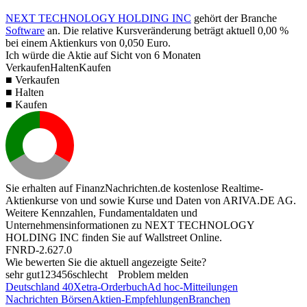
NEXT TECHNOLOGY HOLDING INC
gehört der Branche
Software
an. Die relative Kursveränderung beträgt aktuell
0,00 %
bei einem Aktienkurs von
0,050
Euro.
Ich würde die Aktie auf Sicht von 6 Monaten
Verkaufen
Halten
Kaufen
■ Verkaufen
■ Halten
■ Kaufen
Sie erhalten auf FinanzNachrichten.de kostenlose Realtime-
Aktienkurse von
und
sowie Kurse und Daten von
ARIVA.DE AG
.
Weitere Kennzahlen, Fundamentaldaten und
Unternehmensinformationen zu NEXT TECHNOLOGY
HOLDING INC finden Sie auf
Wallstreet Online
.
FNRD-2.627.0
Wie bewerten Sie die aktuell angezeigte Seite?
sehr gut
1
2
3
4
5
6
schlecht
Problem melden
Deutschland 40
Xetra-Orderbuch
Ad hoc-Mitteilungen
Nachrichten Börsen
Aktien-Empfehlungen
Branchen