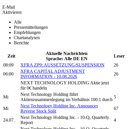
E-Mail
Aktivieren
Alle
Pressemitteilungen
Empfehlungen
Chartanalysen
Berichte
Aktuelle Nachrichten
Zeit
Leser
Sprache:
Alle
DE
EN
08:09
XFRA ZP9: AUSSETZUNG/SUSPENSION
26
XFRA CAPITAL ADJUSTMENT
06:00
26
INFORMATION - 10.08.2026
NEXT TECHNOLOGY HOLDING
Aktie jetzt
für 0€ handeln
Next Technology Holding
führt
Mi
5
Aktienzusammenlegung im Verhältnis 100:1 durch
Next Technology Holding Inc.
Announces
Mi
67
Reverse Stock Split
Next Technology Holding Inc.
- 10-Q, Quarterly
24.07.
4
Report
Next Technology Holding Inc.
- 10-Q, Quarterly